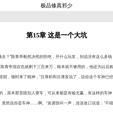
极品修真邪少
第15章 这是一个大坑
钱去？”陈青帝毅然决然的拒绝，开什么玩笑，别说没有这么多
。陈青帝现在也就剩下三百来万，根本就不够用的，他还为以后
的原因，顿时来了精神，“吕厚积和吕薄发说了，说你这个车神已
娘的，原本那货跟别人赛车，可从来都是有输无赢，有这样的车神
，竟然说你是车神……啊。”袁裘惊叫一声，连连改口说道：“不