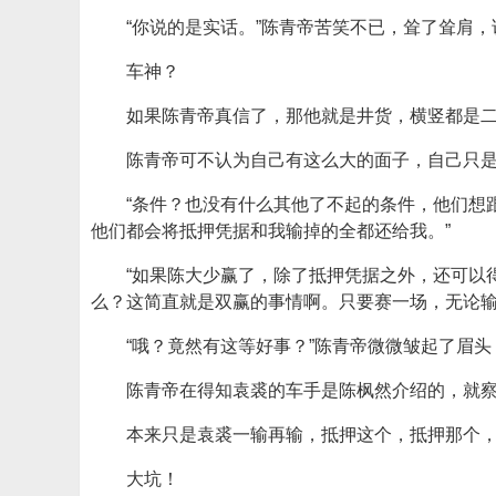
“你说的是实话。”陈青帝苦笑不已，耸了耸肩，
车神？
如果陈青帝真信了，那他就是井货，横竖都是
陈青帝可不认为自己有这么大的面子，自己只
“条件？也没有什么其他了不起的条件，他们想
他们都会将抵押凭据和我输掉的全都还给我。”
“如果陈大少赢了，除了抵押凭据之外，还可以
么？这简直就是双赢的事情啊。只要赛一场，无论输
“哦？竟然有这等好事？”陈青帝微微皱起了眉
陈青帝在得知袁裘的车手是陈枫然介绍的，就
本来只是袁裘一输再输，抵押这个，抵押那个
大坑！