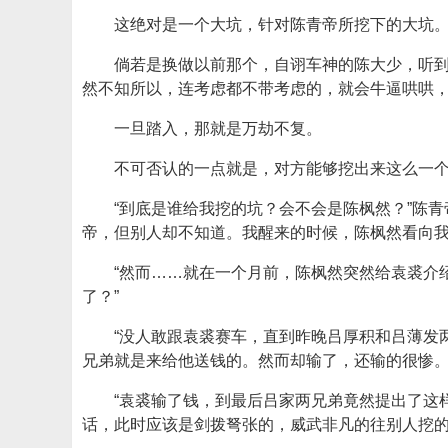
这绝对是一个大坑，针对陈青帝所挖下的大坑
倘若是换做以前那个，自诩车神的陈大少，听
然不知所以，连考虑都不带考虑的，就会牛逼哄哄
一旦踏入，那就是万劫不复。
不可否认的一点就是，对方能够挖出来这么一
“到底是谁给我挖的坑？会不会是陈枫然？”陈
帝，但别人却不知道。我醒来的时候，陈枫然看向我
“然而……就在一个月前，陈枫然突然给袁裘介
了？”
“没人敢跟袁裘赛车，直到昨晚吕厚积和吕薄发
兄弟就是来给他送钱的。然而却输了，还输的很惨。
“袁裘输了钱，到最后吕家两兄弟竟然提出了这
话，此时应该是剑拨弩张的，威武非凡的往别人挖的