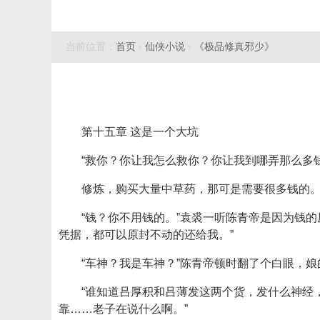
当前位置：
首页
›
仙侠小说
›
《极品修真邪少》
第十五章 这是一个大坑
“救你？你让我怎么救你？你让我到哪弄那么多
修炼，购买大量中草药，那可是需要很多钱的
“钱？你不用钱的。”袁裘一听陈青帝是因为钱
凭据，都可以原封不动的还给我。”
“车神？我是车神？”陈青帝顿时翻了个白眼，
“谁知道吕厚积和吕薄发这两个货，发什么神经
靠……老子在说什么啊。”