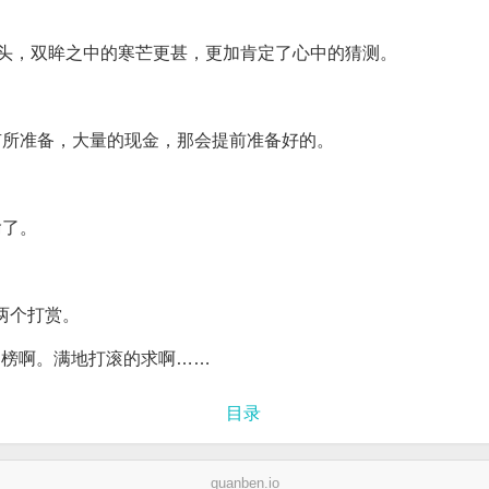
点头，双眸之中的寒芒更甚，更加肯定了心中的猜测。
有所准备，大量的现金，那会提前准备好的。
喻了。
币两个打赏。
冲榜啊。满地打滚的求啊……
目录
quanben.io