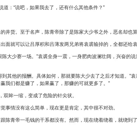
说道：“说吧，如果我去了，还有什么其他条件？”
二的井货。至于名声，陈青帝除了是陈家大少爷之外，恶名却也
是出面就可以让吕厚积和吕薄发两兄弟将袁裘输掉的，全都还给
跟陈大少赛一场。”袁裘全身一震，一身肥肉波澜壮阔，兴奋的说
得到其他的报酬。具体如何，那就要陈大少去了之后才知道。”袁
赢我们都是赚了，如果赢了，那赚的可就更多了。”
头，双眸一缩，变成了危险的针尖状。
察觉事情没有这么简单，现在更是肯定，其中很不对劲。
，跟陈青帝一毛钱的干系都没有。然而，现在绕着绕着，就绕到