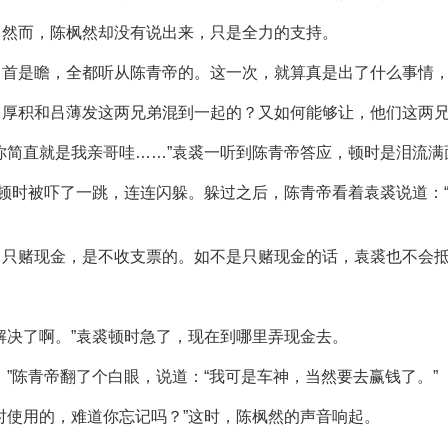
，然而，陈枫然却没有说出来，只是全力的支持。
马首是瞻，全都听从陈青帝的。这一次，就算真是出了什么事情
吕厚积和吕薄发这两兄弟混到一起的？又如何能够让，他们这两
你简直就是我亲哥哇……”袁裘一听到陈青帝答应，顿时是泪流
，顿时被吓了一跳，连连闪躲。躲过之后，陈青帝看着袁裘说道：
，只赌现金，是不收支票的。如不是只赌现金的话，袁裘也不会
解决了啊。”袁裘顿时急了，现在到哪里弄现金去。
”陈青帝翻了个白眼，说道：“我可是车神，当然要去赢钱了。”
时使用的，难道你忘记吗？”这时，陈枫然的声音响起。