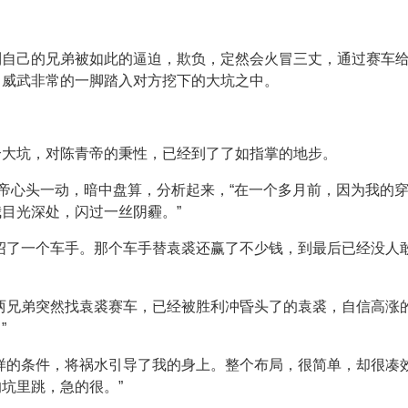
。
到自己的兄弟被如此的逼迫，欺负，定然会火冒三丈，通过赛车
，威武非常的一脚踏入对方挖下的大坑之中。
个大坑，对陈青帝的秉性，已经到了了如指掌的地步。
青帝心头一动，暗中盘算，分析起来，“在一个多月前，因为我的
目光深处，闪过一丝阴霾。”
绍了一个车手。那个车手替袁裘还赢了不少钱，到最后已经没人
两兄弟突然找袁裘赛车，已经被胜利冲昏头了的袁裘，自信高涨的
”
样的条件，将祸水引导了我的身上。整个布局，很简单，却很凑
坑里跳，急的很。”