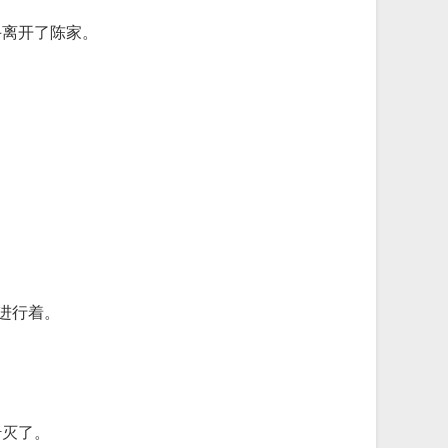
手离开了陈家。
进行着。
歼灭了。