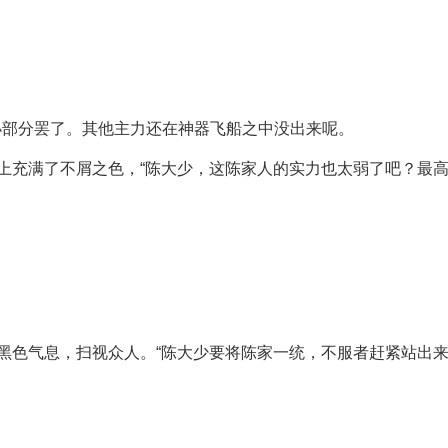
小部分罢了。其他主力还在神器飞船之中没出来呢。
脸上充满了不屑之色，“陈大少，这陈家人的实力也太弱了吧？最
？
着黑色气息，扫视众人。“陈大少要将陈家一统，不服者赶紧站出