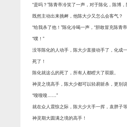
“是吗？”陈青帝冷笑了一声，对于陈化，陈博
既然主动出来挑衅，他陈大少又怎么会客气？
“给我杀了他！”陈化冷喝一声，“胆敢冒充陈青帝
“噗！”
没等陈化的人动手，陈大少直接动手了，化成
死了！
陈化就这么的死了，所有人都瞪大了双眼。
神灵之境高手，陈大少都可以轻易斩杀，更别
“嗖嗖嗖……”
就在众人震惊之际，陈大少大手一挥，袁胖子
神灵期大圆满之境的高手！