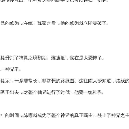
随随便便派出一个神灵之境的高手，都可以横扫一切啊。
自己的修为，在统一陈家之后，他的修为就立即突破了。
也提升到了神灵之境初期。这速度，实在是太恐怖了。
统一神界了。
的提示，一条非常长，非常长的路线图。这让陈大少知道，路线
都派了出去，对整个仙界进行了讨伐，他要一统神界。
半年的时间，陈家就成为了整个神界的真正霸主，登上了神界之