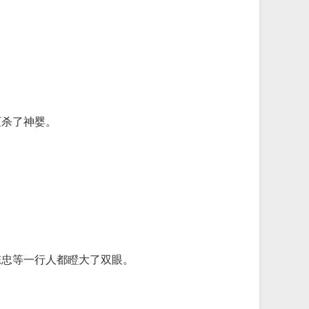
灭杀了神婴。
陈忠等一行人都瞪大了双眼。