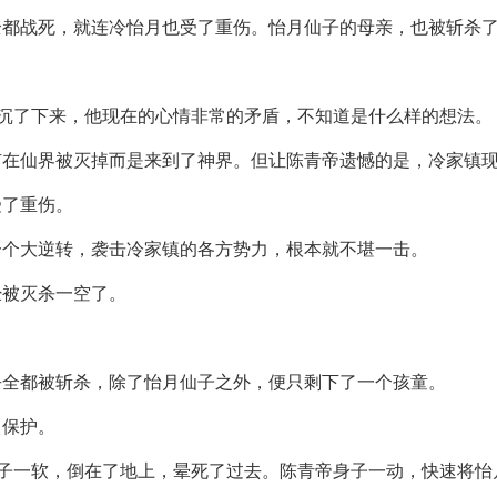
全都战死，就连冷怡月也受了重伤。怡月仙子的母亲，也被斩杀
阴沉了下来，他现在的心情非常的矛盾，不知道是什么样的想法。
有在仙界被灭掉而是来到了神界。但让陈青帝遗憾的是，冷家镇
受了重伤。
一个大逆转，袭击冷家镇的各方势力，根本就不堪一击。
经被灭杀一空了。
乎全都被斩杀，除了怡月仙子之外，便只剩下了一个孩童。
力保护。
身子一软，倒在了地上，晕死了过去。陈青帝身子一动，快速将怡