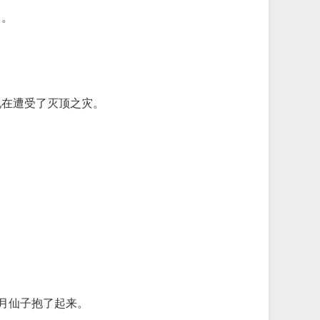
了。
现在遭受了灭顶之灾。
月仙子抱了起来。