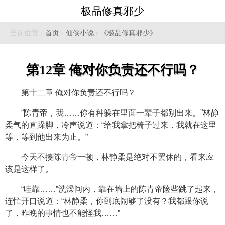
极品修真邪少
当前位置：
首页
›
仙侠小说
›
《极品修真邪少》
第12章 俺对你负责还不行吗？
第十二章 俺对你负责还不行吗？
“陈青帝，我……你有种躲在里面一辈子都别出来。”林静
柔气的直跺脚，冷声说道：“给我拿把椅子过来，我就在这里
等，等到他出来为止。”
今天不揍陈青帝一顿，林静柔是绝对不罢休的，看来应
该是这样了。
“哇靠……”洗澡间内，靠在墙上的陈青帝险些跳了起来，
连忙开口说道：“林静柔，你到底闹够了没有？我都跟你说
了，昨晚的事情也不能怪我……”