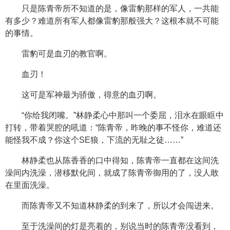
只是陈青帝所不知道的是，像雷豹那样的军人，一共能
有多少？难道所有军人都像雷豹那般强大？这根本就不可能
的事情。
雷豹可是血刃的教官啊。
血刃！
这可是军神最为骄傲，得意的血刃啊。
“你给我闭嘴。”林静柔心中那叫一个委屈，泪水在眼眶中
打转，带着哭腔的吼道：“陈青帝，昨晚的事不怪你，难道还
能怪我不成？你这个SE狼，下流的无耻之徒……”
林静柔也从陈香香的口中得知，陈青帝一直都在这间洗
澡间内洗澡，潜移默化间，就成了陈青帝御用的了，没人敢
在里面洗澡。
而陈青帝又不知道林静柔的到来了，所以才会闯进来。
至于洗澡间的灯是亮着的，别说当时的陈青帝没看到，