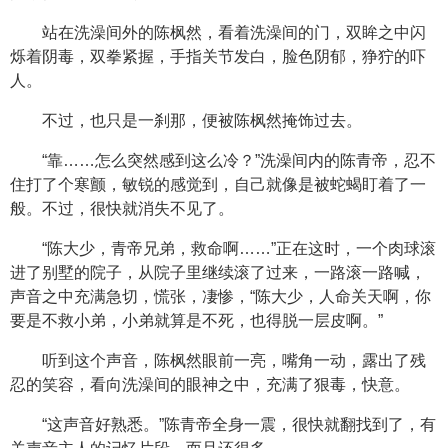
站在洗澡间外的陈枫然，看着洗澡间的门，双眸之中闪
烁着阴毒，双拳紧握，手指关节发白，脸色阴郁，狰狞的吓
人。
不过，也只是一刹那，便被陈枫然掩饰过去。
“靠……怎么突然感到这么冷？”洗澡间内的陈青帝，忍不
住打了个寒颤，敏锐的感觉到，自己就像是被蛇蝎盯着了一
般。不过，很快就消失不见了。
“陈大少，青帝兄弟，救命啊……”正在这时，一个肉球滚
进了别墅的院子，从院子里继续滚了过来，一路滚一路喊，
声音之中充满急切，慌张，凄惨，“陈大少，人命关天啊，你
要是不救小弟，小弟就算是不死，也得脱一层皮啊。”
听到这个声音，陈枫然眼前一亮，嘴角一动，露出了残
忍的笑容，看向洗澡间的眼神之中，充满了狠毒，快意。
“这声音好熟悉。”陈青帝全身一震，很快就翻找到了，有