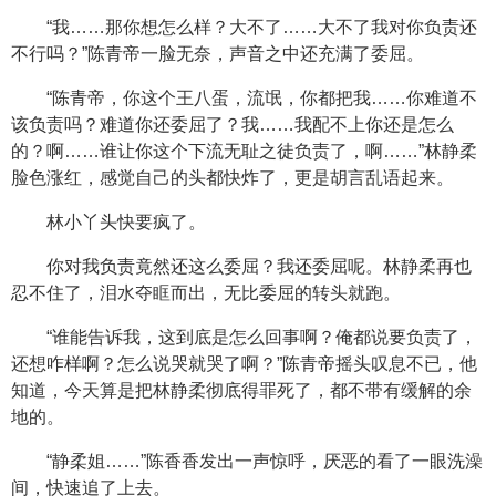
“我……那你想怎么样？大不了……大不了我对你负责还
不行吗？”陈青帝一脸无奈，声音之中还充满了委屈。
“陈青帝，你这个王八蛋，流氓，你都把我……你难道不
该负责吗？难道你还委屈了？我……我配不上你还是怎么
的？啊……谁让你这个下流无耻之徒负责了，啊……”林静柔
脸色涨红，感觉自己的头都快炸了，更是胡言乱语起来。
林小丫头快要疯了。
你对我负责竟然还这么委屈？我还委屈呢。林静柔再也
忍不住了，泪水夺眶而出，无比委屈的转头就跑。
“谁能告诉我，这到底是怎么回事啊？俺都说要负责了，
还想咋样啊？怎么说哭就哭了啊？”陈青帝摇头叹息不已，他
知道，今天算是把林静柔彻底得罪死了，都不带有缓解的余
地的。
“静柔姐……”陈香香发出一声惊呼，厌恶的看了一眼洗澡
间，快速追了上去。