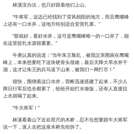
林溪没办法，也只好跟着他们上山。
“牛将军，这边已经找到了背风朝阳的地方，而且鹰嘴峰
上还有一口水井，这地方特别适合安营扎寨。”
“那就好，看好水井，这可是鹰嘴峰唯一的一口井了，能
在这里驻扎水源很重要。”
牛勇认真的说道：“当年朱王叛乱，被我父亲围困在鹰嘴
峰上，本来想要吃下这块硬骨头很难，最后天降大旱水井干
涸，这才让朱王的兵马逼下山来，被我们一网打尽！”
很快，围绕着这口水井，营帐迅速搭建了起来，不少人
两日行军后也全都累了，纷纷开始打水做饭，还有人直接拉
上水就喝了起来。
“牛大将军！”
林溪看着山下近在咫尺的木桥，忍不住想要跟牛大将军
说一下，派人去把这座木桥先给拆了。