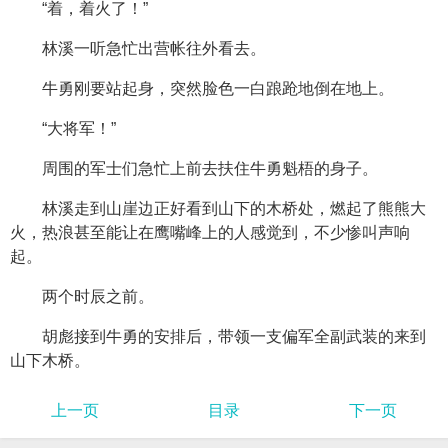
“着，着火了！”
林溪一听急忙出营帐往外看去。
牛勇刚要站起身，突然脸色一白踉跄地倒在地上。
“大将军！”
周围的军士们急忙上前去扶住牛勇魁梧的身子。
林溪走到山崖边正好看到山下的木桥处，燃起了熊熊大
火，热浪甚至能让在鹰嘴峰上的人感觉到，不少惨叫声响
起。
两个时辰之前。
胡彪接到牛勇的安排后，带领一支偏军全副武装的来到
山下木桥。
上一页
目录
下一页