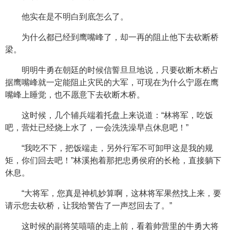
他实在是不明白到底怎么了。
为什么都已经到鹰嘴峰了，却一再的阻止他下去砍断桥
梁。
明明牛勇在朝廷的时候信誓旦旦地说，只要砍断木桥占
据鹰嘴峰就一定能阻止灾民的大军，可现在为什么宁愿在鹰
嘴峰上睡觉，也不愿意下去砍断木桥。
这时候，几个辅兵端着托盘上来说道：“林将军，吃饭
吧，营灶已经烧上水了，一会洗洗澡早点休息吧！”
“我吃不下，把饭端走，另外行军不可卸甲这是我的规
矩，你们回去吧！”林溪抱着那把忠勇侯府的长枪，直接躺下
休息。
“大将军，您真是神机妙算啊，这林将军果然找上来，要
请示您去砍桥，让我给警告了一声怼回去了。”
这时候的副将笑嘻嘻的走上前，看着帅营里的牛勇大将