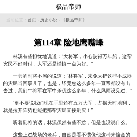
极品帝师
当前位置：
首页
›
历史小说
›
《极品帝师》
第114章 险地鹰嘴峰
林溪有些担忧地说道：“大将军，小心驶得万年船，这帮
灾民不好对付，大军还是谨慎一点为好。”
一旁的副将不屑的说道：“林将军，未免太把这些不成器
的灾民当回事儿了，也是，毕竟您这么多年一直帝都没有出
去过，我们牛将军在军中杀伐这么多年，什么风雨没见过。”
“更不要说我们现在手里还有五万大军，占据天时地利，
就是拉开阵势也能把那帮灾民直接剿灭！”
听着副将的话，林溪虽然有些不忿，但是也没说什么。
这些上过战场的老兵，自然是看不惯像他这种来镀金的