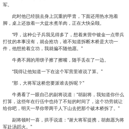
军。
此时他已经脱去身上沉重的甲胄，下面还用热水泡着
脚，桌上还放着一大盆水煮羊肉，正在大快朵颐。
“哼，这种公子兵我见得多了，想着来营中镀金一点带兵
打仗的本事没有，就会抢功，谁不知道拆断木桥是大功一
件，他想抢着立功，我就偏不随他愿。”
牛勇不屑的用饼子擦了擦嘴，随手丢在了一边。
“我得让他知道一下在这个军营里谁说了算。”
“那，大将军这桥您要派谁去拆呢？”
牛勇看了一眼自己的副将说道：“胡副将，我知道你什么
打算，这些年在行伍中也待了不短的时间了，这个功劳就让
给你吧，明天一早你带两千人下山去把那个破木桥拆了。”
副将顿时一喜，拱手说道：“谢大将军提携，胡彪愿为将
军赴汤蹈火。”