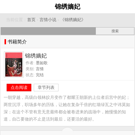
锦绣嫡妃
当前位置：
首页
›
言情小说
›
《锦绣嫡妃》
书籍简介
锦绣嫡妃
作者:
墨如歌
类别:
言情
状态:
完结
点击阅读
章节列表
一朝穿越，高级白领林皎月变作了都耀王朝新的上位者后宫中的妃；
两世沉浮，职场多年的历练，让她在复杂千倍的红墙绿瓦之中讳莫如
深；在这个不管有意无意最终都会被卷进来的战场中，她慢慢的知
道，自己要做的不止是活到最后，还要活的最好。