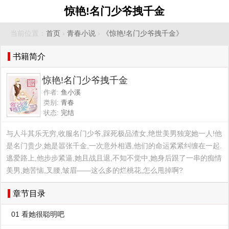
惊艳!名门少爷拽千金
当前位置：
首页
›
青春小说
›
《惊艳!名门少爷拽千金》
书籍简介
惊艳!名门少爷拽千金
作者:
鱼小溪
类别:
青春
状态:
完结
与人斗其乐无穷,收服名门少爷,踩死极品渣女,绝世美男独宠她一人!他
是名门贵少,她是嚣张千金,一次意外相遇,他们的命运紧紧纠缠在一起.
逃爱路上,他步步紧逼,她且战且退,不知不觉中,她身后跟了一串的痴情
美男,她苦恼,叉腰,皱眉——这么多的烂桃花,怎么甩掉啊?
章节目录
01 看她很聪明吧