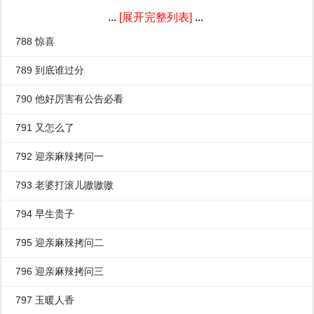
24 囧啊囧
...
[展开完整列表]
...
788 惊喜
789 到底谁过分
790 他好厉害有公告必看
791 又怎么了
792 迎亲麻辣拷问一
793 老婆打滚儿嗷嗷嗷
794 早生贵子
795 迎亲麻辣拷问二
796 迎亲麻辣拷问三
797 玉暖人香