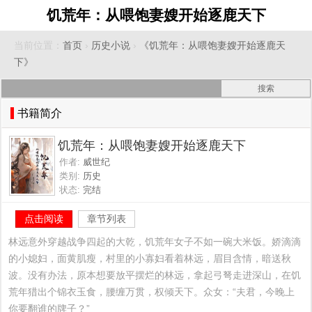
饥荒年：从喂饱妻嫂开始逐鹿天下
当前位置：
首页
›
历史小说
›
《饥荒年：从喂饱妻嫂开始逐鹿天
下》
书籍简介
饥荒年：从喂饱妻嫂开始逐鹿天下
作者:
威世纪
类别:
历史
状态:
完结
点击阅读
章节列表
林远意外穿越战争四起的大乾，饥荒年女子不如一碗大米饭。娇滴滴
的小媳妇，面黄肌瘦，村里的小寡妇看着林远，眉目含情，暗送秋
波。没有办法，原本想要放平摆烂的林远，拿起弓弩走进深山，在饥
荒年猎出个锦衣玉食，腰缠万贯，权倾天下。众女：“夫君，今晚上
你要翻谁的牌子？”