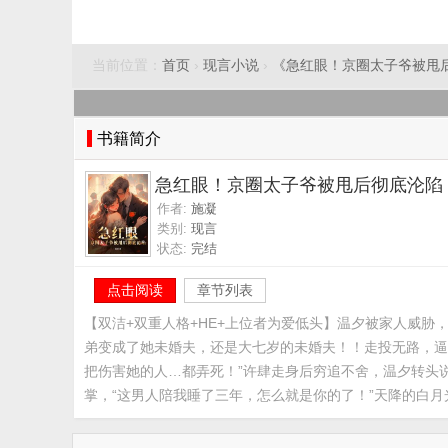
当前位置：
首页
›
现言小说
›
《急红眼！京圈太子爷被甩
书籍简介
急红眼！京圈太子爷被甩后彻底沦陷
作者:
施凝
类别:
现言
状态:
完结
点击阅读
章节列表
【双洁+双重人格+HE+上位者为爱低头】温夕被家人威
弟变成了她未婚夫，还是大七岁的未婚夫！！走投无路，逼
把伤害她的人…都弄死！”许肆走身后穷追不舍，温夕转头
掌，“这男人陪我睡了三年，怎么就是你的了！”天降的白