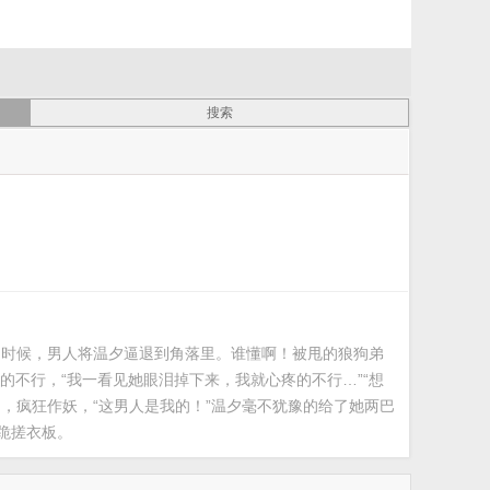
的时候，男人将温夕逼退到角落里。谁懂啊！被甩的狼狗弟
不行，“我一看见她眼泪掉下来，我就心疼的不行…”“想
，疯狂作妖，“这男人是我的！”温夕毫不犹豫的给了她两巴
跪搓衣板。