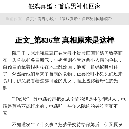
假戏真婚：首席男神领回家
当前位置：
首页
›
青春小说
›
《假戏真婚：首席男神领回家》
正文_第836章 真相原来是这样
院子里，米米和豆豆正在为教小晨晨画画和练习数字而
在一边争执和各自赌气，小奶包则不管这两小人精的争执，
自顾自的拿着根树枝在地上乱涂画，他被一群蚂蚁吸引住
了，然然给他们拿来了自制的食物，正要招呼小鬼头们过来
食用，伊又夏看着这群可爱的儿女，脸上透露着母性的光
辉。
“叮铃铃”一阵电话铃声把她从宁静的满足中吵醒过来，电
话是英格丽德打来的，电话那一头传来隐约的哭泣声和不
安。
不知道发生了什么事？把孩子交待给保姆后，伊又夏发