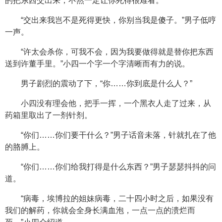
的把东西交出来，不然一定让你死得很难看。”
“交出来我岂不是死得更快，你别当我是傻子。”男子低哼
一声。
“许太会杀你，可我不会，因为我要做得就是替你把东西
送到许董手里。”小四一个字一个字清晰而有力的说。
男子剧烈的震动了下，“你……你到底是什么人？”
小四没有理会他，把手一挥，一个黑衣人走了过来，从
药箱里取出了一剂针剂。
“你们……你们要干什么？”男子话音未落，针就扎在了他
的胳膊上。
“你们……你们给我打得是什么东西？”男子瑟瑟抖抖的问
道。
“病毒，埃博拉的姐妹病毒，二十四小时之后，如果没有
我们的解药，你就会全身长满血泡，一点一点的溃烂而