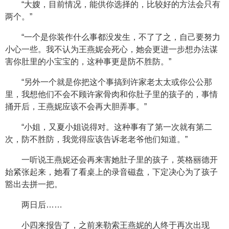
“大嫂，目前情况，能供你选择的，比较好的方法会只有
两个。”
“一个是你装作什么事都没发生，不了了之，自己要努力
小心一些。我不认为王燕妮会死心，她会更进一步想办法谋
害你肚里的小宝宝的，这种事更是防不胜防。”
“另外一个就是你把这个事搞到许家老太太或你公公那
里，我想他们不会不顾许家骨肉和你肚子里的孩子的，事情
捅开后，王燕妮应该不会再大胆弄事。”
“小姐，又夏小姐说得对。这种事有了第一次就有第二
次，防不胜防，我觉得应该告诉老老爷他们知道。”
一听说王燕妮还会再来害她肚子里的孩子，英格丽德开
始紧张起来，她看了看桌上的录音磁盘，下定决心为了孩子
豁出去拼一把。
两日后……
小四来报告了，之前来勒索王燕妮的人终于再次出现