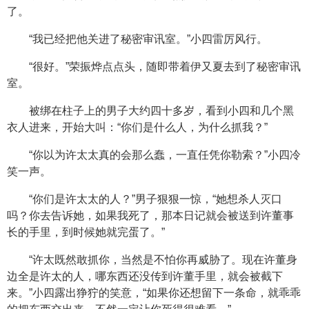
了。
“我已经把他关进了秘密审讯室。”小四雷厉风行。
“很好。”荣振烨点点头，随即带着伊又夏去到了秘密审讯
室。
被绑在柱子上的男子大约四十多岁，看到小四和几个黑
衣人进来，开始大叫：“你们是什么人，为什么抓我？”
“你以为许太太真的会那么蠢，一直任凭你勒索？”小四冷
笑一声。
“你们是许太太的人？”男子狠狠一惊，“她想杀人灭口
吗？你去告诉她，如果我死了，那本日记就会被送到许董事
长的手里，到时候她就完蛋了。”
“许太既然敢抓你，当然是不怕你再威胁了。现在许董身
边全是许太的人，哪东西还没传到许董手里，就会被截下
来。”小四露出狰狞的笑意，“如果你还想留下一条命，就乖乖