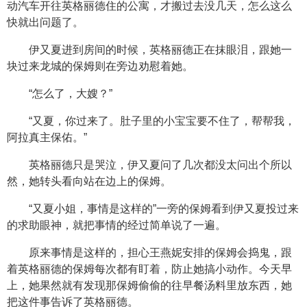
动汽车开往英格丽德住的公寓，才搬过去没几天，怎么这么
快就出问题了。
伊又夏进到房间的时候，英格丽德正在抹眼泪，跟她一
块过来龙城的保姆则在旁边劝慰着她。
“怎么了，大嫂？”
“又夏，你过来了。肚子里的小宝宝要不住了，帮帮我，
阿拉真主保佑。”
英格丽德只是哭泣，伊又夏问了几次都没太问出个所以
然，她转头看向站在边上的保姆。
“又夏小姐，事情是这样的”一旁的保姆看到伊又夏投过来
的求助眼神，就把事情的经过简单说了一遍。
原来事情是这样的，担心王燕妮安排的保姆会捣鬼，跟
着英格丽德的保姆每次都有盯着，防止她搞小动作。今天早
上，她果然就有发现那保姆偷偷的往早餐汤料里放东西，她
把这件事告诉了英格丽德。