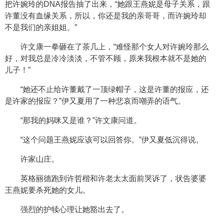
把许婉玲的DNA报告抽了出来，“她跟王燕妮是母子关系，跟
许董没有血缘关系，所以，你还是我的亲哥哥，而许婉玲却
不是我们的亲姐姐。”
许文康一拳砸在了茶几上，“难怪那个女人对许婉玲那么
好，对我总是冷冷淡淡，不管不顾，原来我根本就不是她的
儿子！”
“她还不止给许董戴了一顶绿帽子，这是许董的报应，还
是许家的报应？”伊又夏用了一种悲哀而嘲弄的语气。
“那我的妈咪又是谁？”许文康问道。
“这个问题王燕妮应该可以回答你。”伊又夏低沉得说。
许家山庄。
英格丽德跑到许哲楷和许老太太面前哭诉了，状告婆婆
王燕妮要杀死她的女儿。
强烈的护犊心理让她豁出去了。