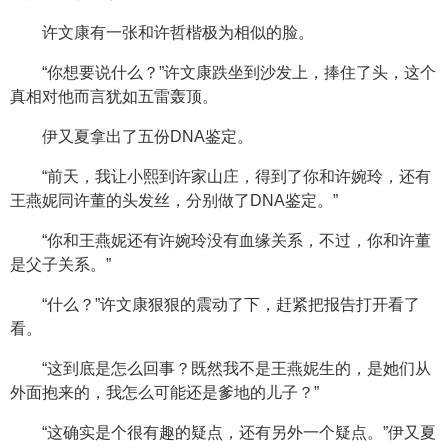
许文康有一张和许哲楷极为相似的脸。
“你想要说什么？”许文康跌坐到沙发上，捧住了头，这个
真相对他而言犹如五雷轰顶。
伊又夏拿出了五份DNA鉴定。
“前天，我让小熙到许家山庄，得到了你和许婉玲，还有
王燕妮同许董的头发丝，分别做了DNA鉴定。”
“你和王燕妮还有许婉玲没有血缘关系，不过，你和许董
是父子关系。”
“什么？”许文康狠狠的震动了下，赶紧把报告打开看了
看。
“这到底是怎么回事？既然我不是王燕妮生的，是她们从
外面抱来的，我怎么可能还是爹地的儿子？”
“这确实是个很有趣的疑点，还有另外一个疑点。”伊又夏