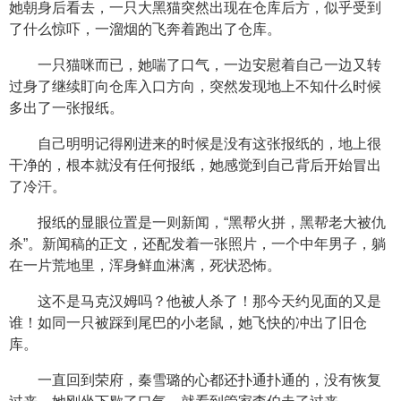
她朝身后看去，一只大黑猫突然出现在仓库后方，似乎受到
了什么惊吓，一溜烟的飞奔着跑出了仓库。
一只猫咪而已，她喘了口气，一边安慰着自己一边又转
过身了继续盯向仓库入口方向，突然发现地上不知什么时候
多出了一张报纸。
自己明明记得刚进来的时候是没有这张报纸的，地上很
干净的，根本就没有任何报纸，她感觉到自己背后开始冒出
了冷汗。
报纸的显眼位置是一则新闻，“黑帮火拼，黑帮老大被仇
杀”。新闻稿的正文，还配发着一张照片，一个中年男子，躺
在一片荒地里，浑身鲜血淋漓，死状恐怖。
这不是马克汉姆吗？他被人杀了！那今天约见面的又是
谁！如同一只被踩到尾巴的小老鼠，她飞快的冲出了旧仓
库。
一直回到荣府，秦雪璐的心都还扑通扑通的，没有恢复