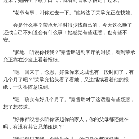
过来，她刚坐下歇了口气，就看到管家李伯走了过来。
“老爷有事，叫你过去一下。”他转达了荣承允正在找她。
会是什么事？荣承允平时很少找自己的，今天这么晚了
还找自己不知道会有什么事！她感觉有些迷惑，也有些不
安。
“爹地，听说你找我？”秦雪璐进到客厅的时候，看到荣承
允正靠在沙发上看着报纸。
“嗯，回来了，念恩。好像你来龙城也有一段时间了，有
几个月了吧？”荣承允抬头看了看她，又边继续看着他的报
纸，一边很随意说到。
“嗯，确实有好几个月了。”秦雪璐对于这话题有些疑惑，
想了想答道。
“好像都没怎么听你谈起你的家人，你的父母都还健在
吗，有没有其它兄弟姐妹？”