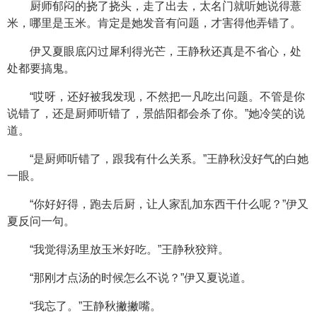
厨师郁闷的挠了挠头，走了出去，太名门就听她说得薏
米，哪里是玉米。肯定是她发音有问题，才害得他弄错了。
伊又夏眼底闪过犀利得光芒，王静秋还真是不省心，处
处都要搞鬼。
“哎呀，还好被我发现，不然把一凡吃出问题。不管是你
说错了，还是厨师听错了，景皓阳都会杀了你。”她冷笑的说
道。
“是厨师听错了，跟我有什么关系。”王静秋没好气的白她
一眼。
“你好好得，跑去后厨，让人家乱加东西干什么呢？”伊又
夏反问一句。
“我觉得汤里放玉米好吃。”王静秋狡辩。
“那刚才点汤的时候怎么不说？”伊又夏说道。
“我忘了。”王静秋撇撇嘴。