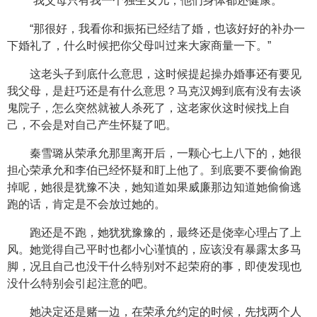
“我父母只有我一个独生女儿，他们身体都还健康。”
“那很好，我看你和振拓已经结了婚，也该好好的补办一
下婚礼了，什么时候把你父母叫过来大家商量一下。”
这老头子到底什么意思，这时候提起操办婚事还有要见
我父母，是赶巧还是有什么意思？马克汉姆到底有没有去谈
鬼院子，怎么突然就被人杀死了，这老家伙这时候找上自
己，不会是对自己产生怀疑了吧。
秦雪璐从荣承允那里离开后，一颗心七上八下的，她很
担心荣承允和李伯已经怀疑和盯上他了。到底要不要偷偷跑
掉呢，她很是犹豫不决，她知道如果威廉那边知道她偷偷逃
跑的话，肯定是不会放过她的。
跑还是不跑，她犹犹豫豫的，最终还是侥幸心理占了上
风。她觉得自己平时也都小心谨慎的，应该没有暴露太多马
脚，况且自己也没干什么特别对不起荣府的事，即使发现也
没什么特别会引起注意的吧。
她决定还是赌一边，在荣承允约定的时候，先找两个人