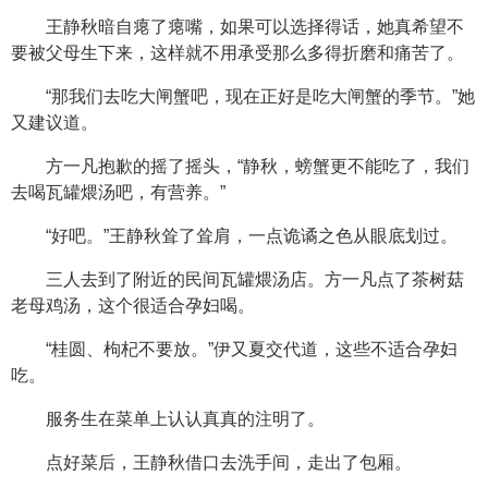
王静秋暗自瘪了瘪嘴，如果可以选择得话，她真希望不
要被父母生下来，这样就不用承受那么多得折磨和痛苦了。
“那我们去吃大闸蟹吧，现在正好是吃大闸蟹的季节。”她
又建议道。
方一凡抱歉的摇了摇头，“静秋，螃蟹更不能吃了，我们
去喝瓦罐煨汤吧，有营养。”
“好吧。”王静秋耸了耸肩，一点诡谲之色从眼底划过。
三人去到了附近的民间瓦罐煨汤店。方一凡点了茶树菇
老母鸡汤，这个很适合孕妇喝。
“桂圆、枸杞不要放。”伊又夏交代道，这些不适合孕妇
吃。
服务生在菜单上认认真真的注明了。
点好菜后，王静秋借口去洗手间，走出了包厢。