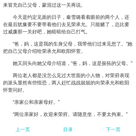
来冒充自己父母，蒙混过这一关再说。
今天是约定见面的日子，秦雪璐看着眼前的两个人，还
在最后犹豫要不要带着他们去见荣承允。只能赌了，总比要
过威廉那一关好吧，她暗暗给自己打气。
“爸，妈，这是我的生身父母，我带他们过来见您了。”她
把自己父母介绍给荣承允和欧阳怀萱。
她又回头向她父母介绍道，“爸，妈，这是振拓的父母。”
两位老人都是没怎么见过大世面的小人物，对荣府表现
的派头显然有些惶恐，两人赶忙战战兢兢的向荣承允和欧阳
怀萱问好。
“亲家公和亲家母好。”
“两位亲家好，欢迎来荣府。请随意坐，不要太拘束。”
上一页
目录
下一页