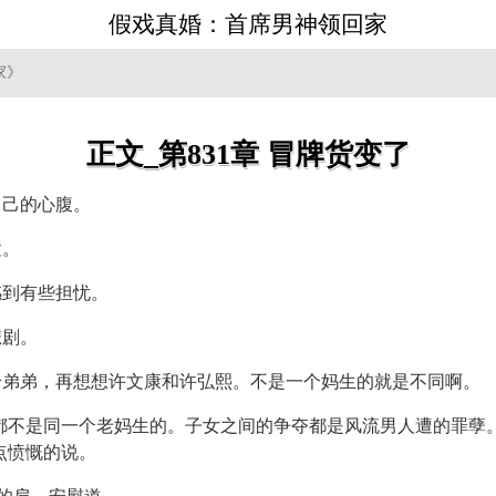
假戏真婚：首席男神领回家
家》
正文_第831章 冒牌货变了
自己的心腹。
置。
感到有些担忧。
悲剧。
给弟弟，再想想许文康和许弘熙。不是一个妈生的就是不同啊。
都不是同一个老妈生的。子女之间的争夺都是风流男人遭的罪孽
点愤慨的说。