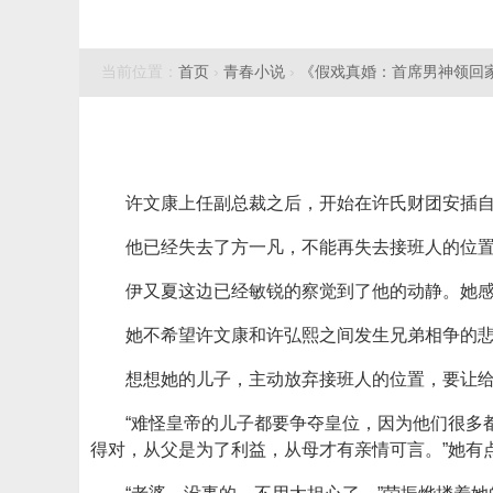
当前位置：
首页
›
青春小说
›
《假戏真婚：首席男神领回
许文康上任副总裁之后，开始在许氏财团安插
他已经失去了方一凡，不能再失去接班人的位
伊又夏这边已经敏锐的察觉到了他的动静。她
她不希望许文康和许弘熙之间发生兄弟相争的
想想她的儿子，主动放弃接班人的位置，要让
“难怪皇帝的儿子都要争夺皇位，因为他们很多
得对，从父是为了利益，从母才有亲情可言。”她有