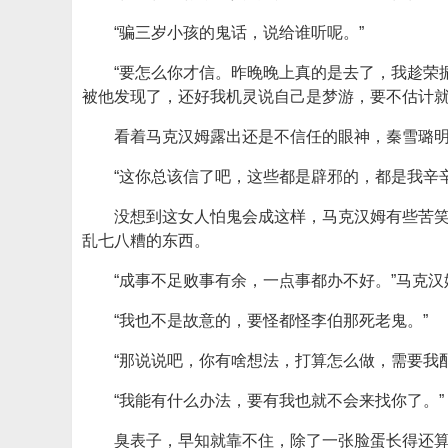
“骗三岁小孩的鬼话，说给谁听呢。”
“要怎么你才信。昨晚晚上真的是去了，我趁荣
被他发现了，还好我机灵说自己是梦游，要不估计就
看着马克汉姆露出还是不信任的眼神，秦雪璐
“这你总该信了吧，这些都是辟邪的，都是我辛
没想到这女人怕鬼会成这样，马克汉姆有些苦
乱七八糟的东西。
“成事不足败事有余，一点事都办不好。”马克
“我也不是故意的，要怪都怪李伯那死老鬼。”
“那说说吧，你有啥想法，打算怎么做，需要我配
“我能有什么办法，要有我也就不会来找你了。”
臭表子，早知就靠不住，除了一张脸蛋长得还