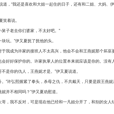
熙说道，“我还是喜欢和大姐一起住的日子，还有和二姐、大妈、
又夏笑着说。
小舅子老去你们婆家，不太好吧。”
一块玩。”伊又夏抚了抚他的头。
对于我成为许家的接班人不太高兴，他会不会和王燕妮那个坏巫婆
也会好好保护你的。许家执掌人的位置本来就应该是你的。没有
哥不是你的仇人，王燕妮才是。”伊又夏说道。
斗。”许弘熙握紧了拳头，杀母之仇，不共戴天，只要是跟王燕
燕妮并不相同吗？”伊又夏劝慰道。
大哥，我不反对，可是现在他已经和一凡姐分开了，和别的女人