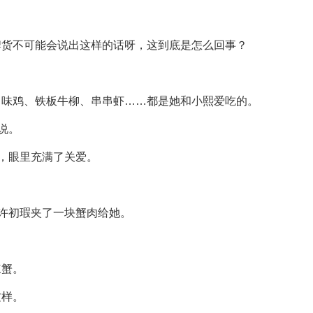
牌货不可能会说出这样的话呀，这到底是怎么回事？
口味鸡、铁板牛柳、串串虾……都是她和小熙爱吃的。
说。
说，眼里充满了关爱。
”许初瑕夹了一块蟹肉给她。
辣蟹。
这样。