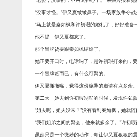
“老婆，没事的，不用太担心了。”荣振烨搂着
“没事才怪。”伊又夏皱皱鼻子。一场家族争夺
“马上就是秦如枫和许初瑕的婚礼了，好好准备
他不提，伊又夏都忘了。
那个冒牌货要跟秦如枫结婚了。
她正要开口时，电话响了，是许初瑕打来的，
一个冒牌货而已，有什么可聚的。
伊又夏撇撇嘴，觉得这份诡异的邀请有点多余
第二天，她去到许初瑕别墅的时候，发现许弘
“姐夫呢，姐夫没来？”没有看到秦如枫，她就
“我们姐弟之间的聚会，他来就多余了。”许初
虽然只是一个微妙的动作，却让伊又夏狠狠的