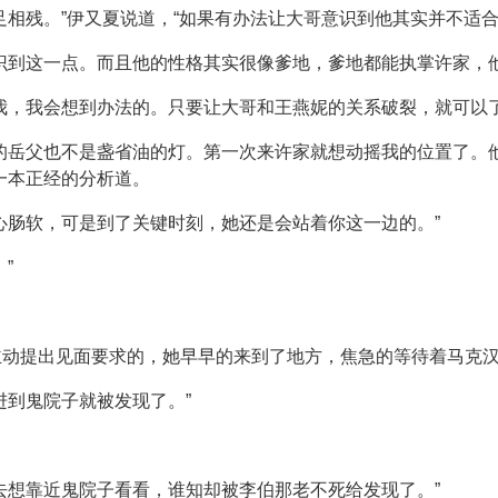
足相残。”伊又夏说道，“如果有办法让大哥意识到他其实并不适
识到这一点。而且他的性格其实很像爹地，爹地都能执掌许家，
我，我会想到办法的。只要让大哥和王燕妮的关系破裂，就可以了
的岳父也不是盏省油的灯。第一次来许家就想动摇我的位置了。
一本正经的分析道。
心肠软，可是到了关键时刻，她还是会站着你这一边的。”
”
主动提出见面要求的，她早早的来到了地方，焦急的等待着马克
进到鬼院子就被发现了。”
去想靠近鬼院子看看，谁知却被李伯那老不死给发现了。”