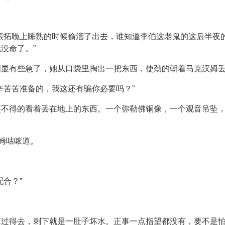
振拓晚上睡熟的时候偷溜了出去，谁知道李伯这老鬼的这后半夜的
没命了。”
明显有些急了，她从口袋里掏出一把东西，使劲的朝着马克汉姆
辛苦苦准备的，我这还有骗你必要吗？”
笑不得的看着丢在地上的东西。一个弥勒佛铜像，一个观音吊坠
汉姆咕哝道。
合？”
算过得去，剩下就是一肚子坏水。正事一点指望都没有，要不是