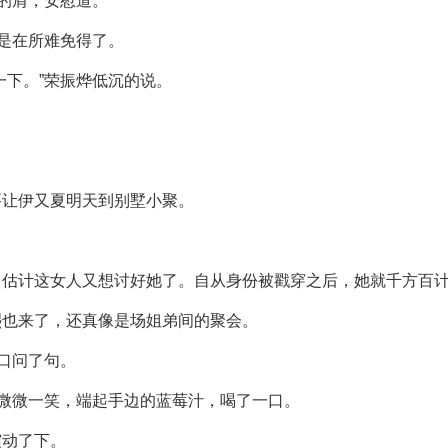
她的肩，安慰道。
战是在所难免得了。
一下。”荣振烨低沉的说。
要让伊又夏明天到别墅小聚。
。估计这女人又想讨好她了。自从身份被戳穿之后，她就千方百
熙也来了，还真像是场姐弟间的聚会。
随口问了句。
瑕微微一笑，端起手边的蓝莓汁，喝了一口。
震动了下。