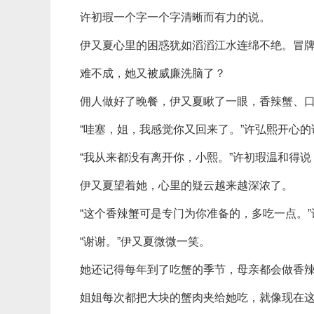
许初瑕一个字一个字清晰而有力的说。
伊又夏心里的困惑犹如滔滔江水连绵不绝。冒
难不成，她又被威廉洗脑了？
佣人做好了晚餐，伊又夏瞅了一眼，香辣蟹、
“哇塞，姐，我感觉你又回来了。”许弘熙开心的
“我从来都没有离开你，小熙。”许初瑕温和得
伊又夏望着她，心里的疑云越来越深浓了。
“这个香辣蟹可是专门为你准备的，多吃一点。
“谢谢。”伊又夏微微一笑。
她还记得每年到了吃蟹的季节，母亲都会做香
姐姐每次都把大块的蟹肉夹给她吃，就像现在