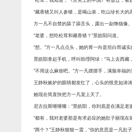
“松茸，我知道，《舌尖上的中国》有放过，看
“藏香猪又叫人参猪，是喝山泉，吃山珍长大的
方一凡不自禁的舔了舔舌头，露出一副馋猫像
“老婆，想吃松茸和藏香猪？”景皓阳问道。
“想。”方一凡点点头，她的胃一向是坦白而诚实
景皓阳拿起手机，呼叫助理阿绿：“马上去西藏
“不用这么麻烦吧。”方一凡摆摆手，满脸幸福的
王静秋嫉妒的眼睛都发红了，心头的恨意如涛
她现在简直快把方一凡宠上天了。
尼古拉斯咂咂嘴：“景皓阳，你到底是在满足老
“都有，我对老婆那是有求必应的她肚子丽现在
“两个？”王静秋狠狠一震，“你的意思是一凡肚