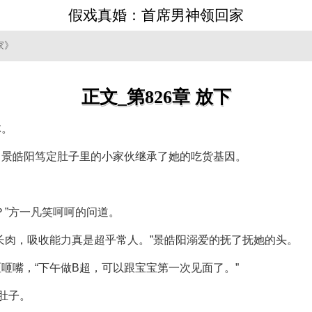
假戏真婚：首席男神领回家
家》
正文_第826章 放下
体。
。景皓阳笃定肚子里的小家伙继承了她的吃货基因。
？”方一凡笑呵呵的问道。
长肉，吸收能力真是超乎常人。”景皓阳溺爱的抚了抚她的头。
咂嘴，“下午做B超，可以跟宝宝第一次见面了。”
肚子。