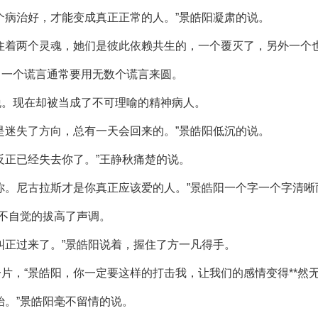
个病治好，才能变成真正正常的人。”景皓阳凝肃的说。
住着两个灵魂，她们是彼此依赖共生的，一个覆灭了，另外一个
。一个谎言通常要用无数个谎言来圆。
脱。现在却被当成了不可理喻的精神病人。
是迷失了方向，总有一天会回来的。”景皓阳低沉的说。
反正已经失去你了。”王静秋痛楚的说。
你。尼古拉斯才是你真正应该爱的人。”景皓阳一个字一个字清晰
，不自觉的拔高了声调。
纠正过来了。”景皓阳说着，握住了方一凡得手。
片，“景皓阳，你一定要这样的打击我，让我们的感情变得**然无
始。”景皓阳毫不留情的说。