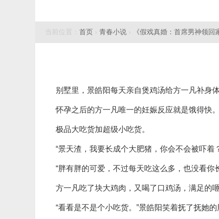
当前位置：
首页
›
青春小说
›
《假戏真婚：首席男神领回
别墅里，景皓阳每天亲自煲鸡汤给方一凡补身
怀孕之后的方一凡唯一的妊娠反应就是饿得快
极品大吃货加超级小吃货。
“景天渣，我要长成个大肥猪，你会不会被吓着
“胖有胖的可爱，不过每天吃这么多，也没看你
方一凡吃了块大鸡肉，又喝了口鸡汤，满足的咂
“看看是不是个小吃货。”景皓阳笑着抚了抚她的