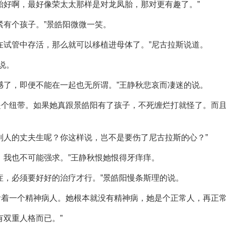
胎好啊，最好像荣太太那样是对龙凤胎，那对更有趣了。”
紧有个孩子。”景皓阳微微一笑。
在试管中存活，那么就可以移植进母体了。”尼古拉斯说道。
说。
憾了，即便不能在一起也无所谓。”王静秋悲哀而凄迷的说。
是个纽带。如果她真跟景皓阳有了孩子，不死缠烂打就怪了。而
别人的丈夫生呢？你这样说，岂不是要伤了尼古拉斯的心？”
，我也不可能强求。”王静秋恨她恨得牙痒痒。
症，必须要好好的治疗才行。”景皓阳慢条斯理的说。
看着一个精神病人。她根本就没有精神病，她是个正常人，再正
有双重人格而已。”