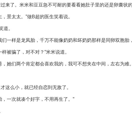
们过来了。米米和豆豆急不可耐的要看看她肚子里的还是卵囊状
生，景太太。”做B超的医生笑着说。
笑道。
我们一样是龙凤胎，千万不能像奶奶和坏奶奶那样是同卵双胞胎
一样被骗了，对不对？”米米说道。
秀，她们两个肯定都会喜欢我的，我可不想夹在中间，左右为难。
，才这么小，就已经自恋到无敌了。
胎，一次就凑个好字，不用再生了。”
。