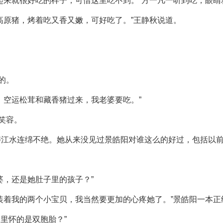
起来就很好吃的样子，可惜这里吃不到。”方一凡一听到吃，眼睛就
高原猪，烤着吃又香又嫩，可好吃了。”王静秋说道。
。
的。
，空运松茸和藏香猪过来，我老婆要吃。”
笑容。
涛江水连绵不绝。她从来没见过景皓阳对谁这么的好过，包括以
婆，还是她肚子里的孩子？”
装着我的两个小宝贝，我当然要更加的心疼她了。”景皓阳一本正
子里怀的是双胞胎？”