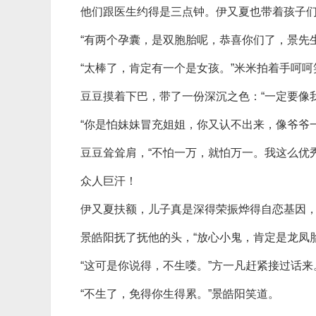
他们跟医生约得是三点钟。伊又夏也带着孩子
“有两个孕囊，是双胞胎呢，恭喜你们了，景先
“太棒了，肯定有一个是女孩。”米米拍着手呵呵
豆豆摸着下巴，带了一份深沉之色：“一定要像
“你是怕妹妹冒充姐姐，你又认不出来，像爷爷
豆豆耸耸肩，“不怕一万，就怕万一。我这么优
众人巨汗！
伊又夏扶额，儿子真是深得荣振烨得自恋基因
景皓阳抚了抚他的头，“放心小鬼，肯定是龙凤
“这可是你说得，不生喽。”方一凡赶紧接过话来
“不生了，免得你生得累。”景皓阳笑道。