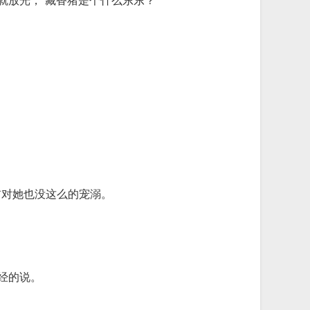
放光，“藏香猪是个什么东东？”
前对她也没这么的宠溺。
经的说。