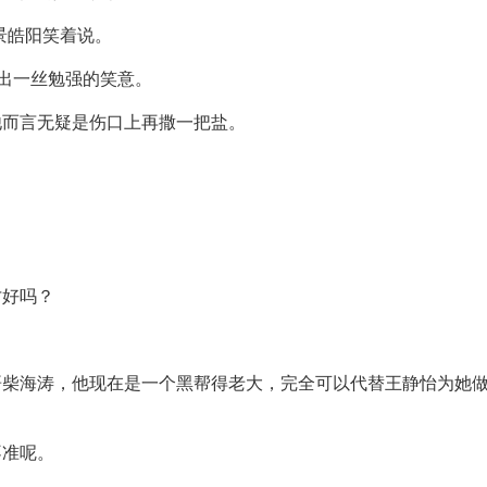
景皓阳笑着说。
挤出一丝勉强的笑意。
他而言无疑是伤口上再撒一把盐。
才好吗？
哥柴海涛，他现在是一个黑帮得老大，完全可以代替王静怡为她
不准呢。