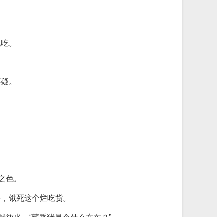
她吃。
怀疑。
之色。
好，饿死这个烂吃货。