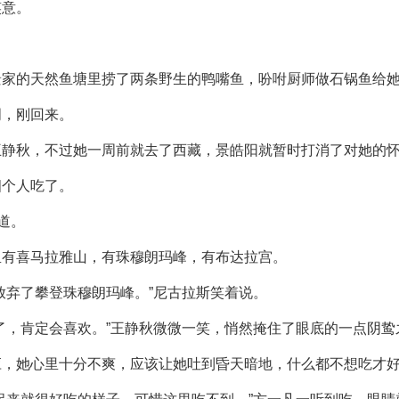
笑意。
景家的天然鱼塘里捞了两条野生的鸭嘴鱼，吩咐厨师做石锅鱼给
周，刚回来。
王静秋，不过她一周前就去了西藏，景皓阳就暂时打消了对她的
四个人吃了。
道。
里有喜马拉雅山，有珠穆朗玛峰，有布达拉宫。
放弃了攀登珠穆朗玛峰。”尼古拉斯笑着说。
了，肯定会喜欢。”王静秋微微一笑，悄然掩住了眼底的一点阴鸷
应，她心里十分不爽，应该让她吐到昏天暗地，什么都不想吃才