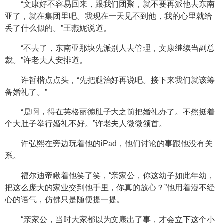
“文康好不容易回来，跟我们团聚，就不要再派他去东南
亚了，就在集团里吧。我现在一天见不到他，我的心里就给
丢了什么似的。”王燕妮说道。
“不去了，东南亚那块先派别人去管理，文康继续当副总
裁。”许老夫人安排道。
许哲楷点点头，“先把腿治好再说吧。接下来我们就该筹
备婚礼了。”
“是啊，得在英格丽德肚子大之前把婚礼办了。不然挺着
个大肚子举行婚礼不好。”许老夫人微微颔首。
许弘熙在旁边玩着他的iPad，他们讨论的事跟他没有关
系。
福尔迪帝瞅着他笑了笑，“亲家公，你这幼子如此年幼，
把这么庞大的家业交到他手里，你真的放心？”他用着漫不经
心的语气，仿佛只是随便提一提。
“亲家公，当时大家都以为文康出了事，才会立下这个小