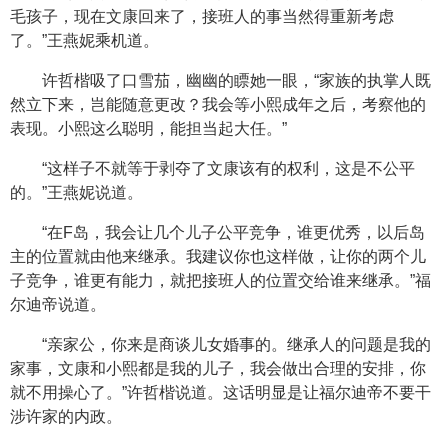
毛孩子，现在文康回来了，接班人的事当然得重新考虑
了。”王燕妮乘机道。
许哲楷吸了口雪茄，幽幽的瞟她一眼，“家族的执掌人既
然立下来，岂能随意更改？我会等小熙成年之后，考察他的
表现。小熙这么聪明，能担当起大任。”
“这样子不就等于剥夺了文康该有的权利，这是不公平
的。”王燕妮说道。
“在F岛，我会让几个儿子公平竞争，谁更优秀，以后岛
主的位置就由他来继承。我建议你也这样做，让你的两个儿
子竞争，谁更有能力，就把接班人的位置交给谁来继承。”福
尔迪帝说道。
“亲家公，你来是商谈儿女婚事的。继承人的问题是我的
家事，文康和小熙都是我的儿子，我会做出合理的安排，你
就不用操心了。”许哲楷说道。这话明显是让福尔迪帝不要干
涉许家的内政。