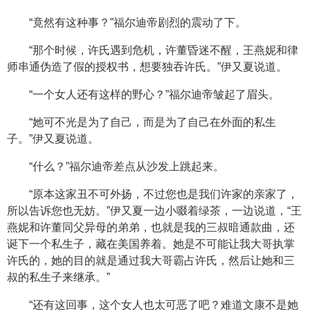
“竟然有这种事？”福尔迪帝剧烈的震动了下。
“那个时候，许氏遇到危机，许董昏迷不醒，王燕妮和律
师串通伪造了假的授权书，想要独吞许氏。”伊又夏说道。
“一个女人还有这样的野心？”福尔迪帝皱起了眉头。
“她可不光是为了自己，而是为了自己在外面的私生
子。”伊又夏说道。
“什么？”福尔迪帝差点从沙发上跳起来。
“原本这家丑不可外扬，不过您也是我们许家的亲家了，
所以告诉您也无妨。”伊又夏一边小啜着绿茶，一边说道，“王
燕妮和许董同父异母的弟弟，也就是我的三叔暗通款曲，还
诞下一个私生子，藏在美国养着。她是不可能让我大哥执掌
许氏的，她的目的就是通过我大哥霸占许氏，然后让她和三
叔的私生子来继承。”
“还有这回事，这个女人也太可恶了吧？难道文康不是她