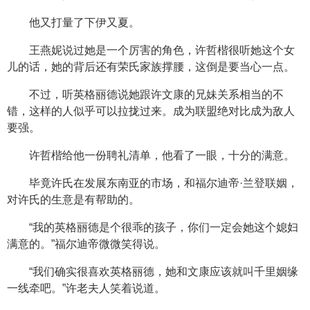
他又打量了下伊又夏。
王燕妮说过她是一个厉害的角色，许哲楷很听她这个女
儿的话，她的背后还有荣氏家族撑腰，这倒是要当心一点。
不过，听英格丽德说她跟许文康的兄妹关系相当的不
错，这样的人似乎可以拉拢过来。成为联盟绝对比成为敌人
要强。
许哲楷给他一份聘礼清单，他看了一眼，十分的满意。
毕竟许氏在发展东南亚的市场，和福尔迪帝·兰登联姻，
对许氏的生意是有帮助的。
“我的英格丽德是个很乖的孩子，你们一定会她这个媳妇
满意的。”福尔迪帝微微笑得说。
“我们确实很喜欢英格丽德，她和文康应该就叫千里姻缘
一线牵吧。”许老夫人笑着说道。