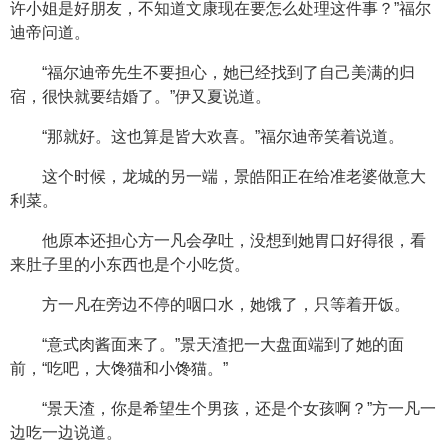
许小姐是好朋友，不知道文康现在要怎么处理这件事？”福尔
迪帝问道。
“福尔迪帝先生不要担心，她已经找到了自己美满的归
宿，很快就要结婚了。”伊又夏说道。
“那就好。这也算是皆大欢喜。”福尔迪帝笑着说道。
这个时候，龙城的另一端，景皓阳正在给准老婆做意大
利菜。
他原本还担心方一凡会孕吐，没想到她胃口好得很，看
来肚子里的小东西也是个小吃货。
方一凡在旁边不停的咽口水，她饿了，只等着开饭。
“意式肉酱面来了。”景天渣把一大盘面端到了她的面
前，“吃吧，大馋猫和小馋猫。”
“景天渣，你是希望生个男孩，还是个女孩啊？”方一凡一
边吃一边说道。