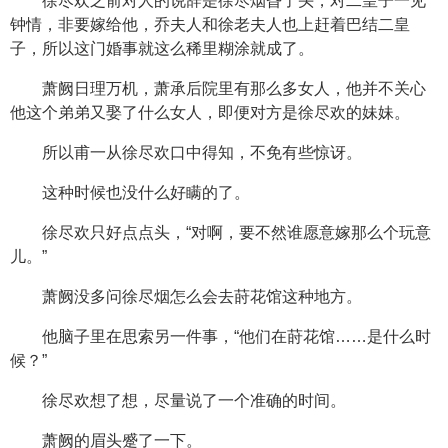
徐尽欢之前对人的说辞是徐尽烟昏了头，对二皇子一见
钟情，非要嫁给他，乔夫人和徐老夫人也上赶着巴结二皇
子，所以这门婚事就这么稀里糊涂就成了。
萧阙日理万机，萧承后院里有那么多女人，他并不关心
他这个弟弟又娶了什么女人，即便对方是徐尽欢的妹妹。
所以甫一从徐尽欢口中得知，不免有些惊讶。
这种时候也没什么好瞒的了。
徐尽欢只好点点头，“对啊，要不然谁愿意嫁那么个玩意
儿。”
萧阙没多问徐尽烟怎么会去莳花馆这种地方。
他脑子里在思索另一件事，“他们在莳花馆……是什么时
候？”
徐尽欢想了想，尽量说了一个准确的时间。
萧阙的眉头蹙了一下。