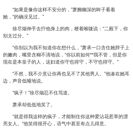
“如果是像你这样不安分的，”萧阙幽深的眸子看着
她，“的确没见过。”
徐尽烟伸手去拧他身上的肉，梗着喉咙说：“二殿下，你
别太过分。”
“你别以为我不知道你在想什么，”萧承一口含住她脖子上
的嫩肉，嘴里含糊不清地说，“你以前如何**我不管，但是你
现在是本皇子的人，这妇道你守也得守，不守也得守。”
“不然，我不介意让你再也见不了其他男人。”他凑在她耳
边，声音低哑地说。
“疯子！”徐尽烟忍不住骂道。
萧承却低低地笑了。
“就是得我这样的疯子，才能制住你这种爱沾花惹草的漂
亮女人。”他笑得很开心，语气中甚至有点儿得意。