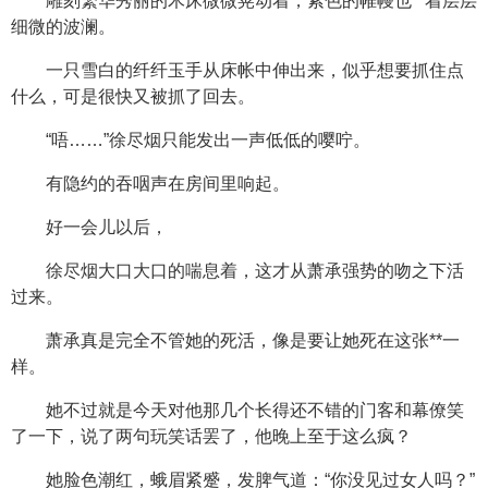
雕刻繁华秀丽的木床微微晃动着，紫色的帷幔也**着层层
细微的波澜。
一只雪白的纤纤玉手从床帐中伸出来，似乎想要抓住点
什么，可是很快又被抓了回去。
“唔……”徐尽烟只能发出一声低低的嘤咛。
有隐约的吞咽声在房间里响起。
好一会儿以后，
徐尽烟大口大口的喘息着，这才从萧承强势的吻之下活
过来。
萧承真是完全不管她的死活，像是要让她死在这张**一
样。
她不过就是今天对他那几个长得还不错的门客和幕僚笑
了一下，说了两句玩笑话罢了，他晚上至于这么疯？
她脸色潮红，蛾眉紧蹙，发脾气道：“你没见过女人吗？”