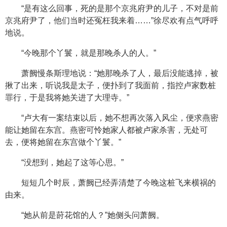
“是有这么回事，死的是那个京兆府尹的儿子，不对是前
京兆府尹了，他们当时还冤枉我来着……”徐尽欢有点气呼呼
地说。
“今晚那个丫鬟，就是那晚杀人的人。”
萧阙慢条斯理地说：“她那晚杀了人，最后没能逃掉，被
揪了出来，听说我是太子，便扑到了我面前，指控卢家数桩
罪行，于是我将她关进了大理寺。”
“卢大有一案结束以后，她不想再次落入风尘，便求燕密
能让她留在东宫。燕密可怜她家人都被卢家杀害，无处可
去，便将她留在东宫做个丫鬟。”
“没想到，她起了这等心思。”
短短几个时辰，萧阙已经弄清楚了今晚这桩飞来横祸的
由来。
“她从前是莳花馆的人？”她侧头问萧阙。