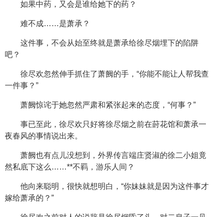
如果中药，又会是谁给她下的药？
难不成……是萧承？
这件事，不会从始至终就是萧承给徐尽烟埋下的陷阱
吧？
徐尽欢忽然伸手抓住了萧阙的手，“你能不能让人帮我查
一件事？”
萧阙惊诧于她忽然严肃和紧张起来的态度，“何事？”
事已至此，徐尽欢只好将徐尽烟之前在莳花馆和萧承一
夜春风的事情说出来。
萧阙也有点儿没想到，外界传言端庄贤淑的徐二小姐竟
然私底下这么……**不羁，游乐人间？
他向来聪明，很快就想明白，“你妹妹就是因为这件事才
嫁给萧承的？”