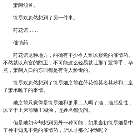
萧阙颔首。
徐尽欢忽然想到了另一件事。
莳花馆……
催情药……
莳花馆这种地方，的确有不少令人难以察觉的催情药。
不然就以东宫的防卫，不可能这么轻易就让那丫鬟得手，毕
竟，萧阙入口的东西都是有专人验毒的。
徐尽欢忽然想到了徐尽烟之前在莳花馆莫名其妙和二皇
子萧承睡了的事情。
她之前只觉得是徐尽烟和萧承二人喝了酒，酒后乱性，
以至于上床前稀里糊涂，连姓名都没问。
但是她如今却想到另外一种可能，如果当初徐尽烟是中
了神不知鬼不觉的催情药，所以才那么冲动呢？