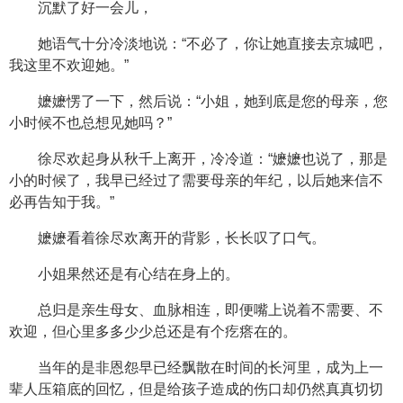
沉默了好一会儿，
她语气十分冷淡地说：“不必了，你让她直接去京城吧，
我这里不欢迎她。”
嬷嬷愣了一下，然后说：“小姐，她到底是您的母亲，您
小时候不也总想见她吗？”
徐尽欢起身从秋千上离开，冷冷道：“嬷嬷也说了，那是
小的时候了，我早已经过了需要母亲的年纪，以后她来信不
必再告知于我。”
嬷嬷看着徐尽欢离开的背影，长长叹了口气。
小姐果然还是有心结在身上的。
总归是亲生母女、血脉相连，即便嘴上说着不需要、不
欢迎，但心里多多少少总还是有个疙瘩在的。
当年的是非恩怨早已经飘散在时间的长河里，成为上一
辈人压箱底的回忆，但是给孩子造成的伤口却仍然真真切切