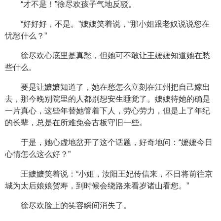
“才不是！”徐尽欢孩子气地反驳。
“好好好，不是。”嬷嬷笑着说，“那小姐跟老奴说说您在
忧愁什么？”
徐尽欢心底里是真愁，但她可不敢让王嬷嬷知道她在愁
些什么。
要是让嬷嬷知道了，她在愁怎么立刻在江州把自己嫁出
去，那今晚别院里的人都别想安生睡觉了。嬷嬷待她的确是
一片真心，这些年替她管着下人，劳心劳力，但是上了年纪
的长辈，总是在所难免会古板守旧一些。
于是，她心虚地岔开了这个话题，好奇地问：“嬷嬷今日
心情怎么这么好？”
王嬷嬷笑着说：“小姐，汝阳王妃传信来，不日将前往京
城为太后娘娘贺寿，到时候会绕路来看岁诸山看您。”
徐尽欢脸上的笑容瞬间消失了。