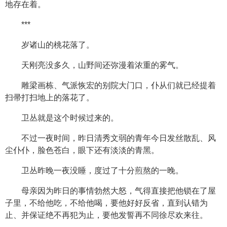
地存在着。
***
岁诸山的桃花落了。
天刚亮没多久，山野间还弥漫着浓重的雾气。
雕梁画栋、气派恢宏的别院大门口，仆从们就已经提着
扫帚打扫地上的落花了。
卫丛就是这个时候过来的。
不过一夜时间，昨日清秀文弱的青年今日发丝散乱、风
尘仆仆，脸色苍白，眼下还有淡淡的青黑。
卫丛昨晚一夜没睡，度过了十分煎熬的一晚。
母亲因为昨日的事情勃然大怒，气得直接把他锁在了屋
子里，不给他吃，不给他喝，要他好好反省，直到认错为
止、并保证绝不再犯为止，要他发誓再不同徐尽欢来往。