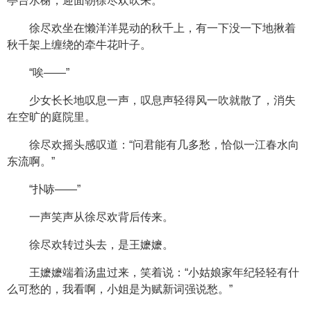
亭台水榭，迎面朝徐尽欢吹来。
徐尽欢坐在懒洋洋晃动的秋千上，有一下没一下地揪着
秋千架上缠绕的牵牛花叶子。
“唉——”
少女长长地叹息一声，叹息声轻得风一吹就散了，消失
在空旷的庭院里。
徐尽欢摇头感叹道：“问君能有几多愁，恰似一江春水向
东流啊。”
“扑哧——”
一声笑声从徐尽欢背后传来。
徐尽欢转过头去，是王嬷嬷。
王嬷嬷端着汤盅过来，笑着说：“小姑娘家年纪轻轻有什
么可愁的，我看啊，小姐是为赋新词强说愁。”