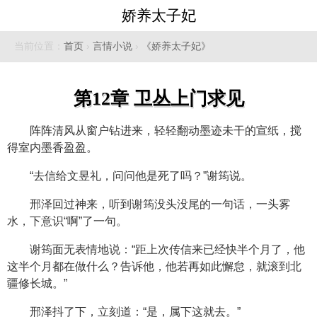
娇养太子妃
当前位置：
首页
›
言情小说
›
《娇养太子妃》
第12章 卫丛上门求见
阵阵清风从窗户钻进来，轻轻翻动墨迹未干的宣纸，搅
得室内墨香盈盈。
“去信给文昱礼，问问他是死了吗？”谢筠说。
邢泽回过神来，听到谢筠没头没尾的一句话，一头雾
水，下意识“啊”了一句。
谢筠面无表情地说：“距上次传信来已经快半个月了，他
这半个月都在做什么？告诉他，他若再如此懈怠，就滚到北
疆修长城。”
邢泽抖了下，立刻道：“是，属下这就去。”