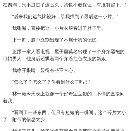
在四周，只不过过了这么久，我也不敢保证，有没有留下。“
“后来我们运气比较好，给我找到了最后这一小片。“
我张嘴，直接把这一小片衣服吞进了肚子里。
下一刻，脑中立刻出现了不属于我的记忆。
正跟一家人看电视，屋子里莫名出现了一个身穿黑袍的
可怕男人，他身后还飘着两个穿着红色衣服的新娘。
我睁开眼睛，显得有些不甘心。
“怎么了？怎么了？你看到什么了吗！”
林一诺今天晚上就像一个好奇宝宝似的，不停的直接问
着我。
“看到了一些东西，但只有短短的一瞬间，这个碎片太小
了，附带的信息太少。”