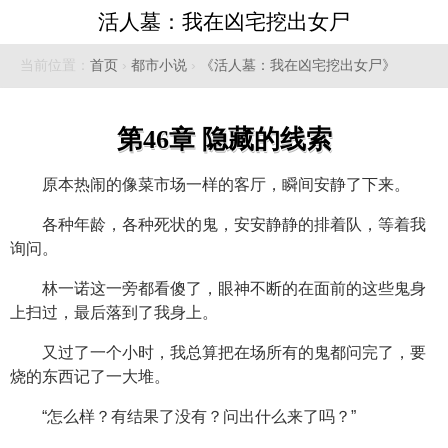
活人墓：我在凶宅挖出女尸
当前位置：
首页
›
都市小说
›
《活人墓：我在凶宅挖出女尸》
第46章 隐藏的线索
原本热闹的像菜市场一样的客厅，瞬间安静了下来。
各种年龄，各种死状的鬼，安安静静的排着队，等着我
询问。
林一诺这一旁都看傻了，眼神不断的在面前的这些鬼身
上扫过，最后落到了我身上。
又过了一个小时，我总算把在场所有的鬼都问完了，要
烧的东西记了一大堆。
“怎么样？有结果了没有？问出什么来了吗？”