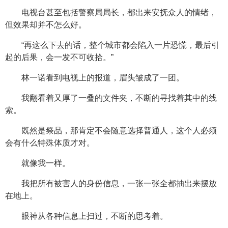
电视台甚至包括警察局局长，都出来安抚众人的情绪，
但效果却并不怎么好。
“再这么下去的话，整个城市都会陷入一片恐慌，最后引
起的后果，会一发不可收拾。”
林一诺看到电视上的报道，眉头皱成了一团。
我翻看着又厚了一叠的文件夹，不断的寻找着其中的线
索。
既然是祭品，那肯定不会随意选择普通人，这个人必须
会有什么特殊体质才对。
就像我一样。
我把所有被害人的身份信息，一张一张全都抽出来摆放
在地上。
眼神从各种信息上扫过，不断的思考着。