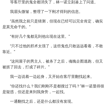
等客厅里的鬼全都消失了，林一诺立刻凑上了问道。
我眉头微皱，整理了一下刚才得到的信息。
“虽然我之前只是猜测，但现在已经可以完全肯定，确实
是莫无命干的。”
“有好几个鬼都见到他出现在这里。”
“只不过他的邪术太强了，这些鬼也只敢远远看着，不敢
靠近。”
“这间屋子的男主人，被杀了之后，魂魄企图逃跑，但又
被抓了回去，打成了碎片。”
我一边说着一边起身，又开始在客厅里翻找起来。
“你还找什么？我们刚刚不是都搜过了吗？”林一诺显得很
是疑惑，但还是来到我身旁，一起找。
一通翻找之后，还是什么都没有发现。