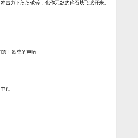
的冲击力下纷纷破碎，化作无数的碎石块飞溅开来。
和震耳欲聋的声响。
鼻中钻。