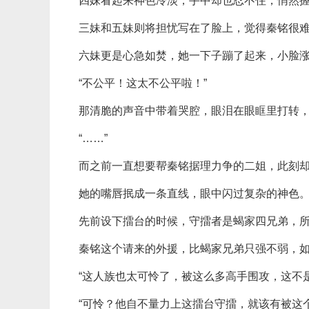
四妹看起来神色冷淡，手中却也忍不住，悄然
三妹和五妹则将担忧写在了脸上，觉得秦铭很
六妹更是心急如焚，她一下子蹦了起来，小脸
“不公平！这太不公平啦！”
那清脆的声音中带着哭腔，眼泪在眼眶里打转
“……”
而之前一直想要帮秦铭据理力争的二姐，此刻
她的嘴唇抿成一条直线，眼中闪过复杂的神色
先前设下擂台的时候，守擂者是蝎家四兄弟，
秦铭这个请来的外援，比蝎家兄弟只强不弱，
“这人族也太可怜了，被这么多高手围攻，这不
“可怜？他自不量力上这擂台守擂，就该有被这个