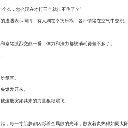
十个么，怎么现在才打三个就扛不住了？”
铭的遭遇表示同情，有人则在幸灾乐祸，各种情绪在空气中交织
他和秦铭激烈交战一番，体力和法力都被消耗得差不多了。
围。
量所笼罩。
中央爆发开来。
接被这股突如其来的力量狠狠震飞。
之躯，每一寸肌肤都闪烁着金属般的光泽，散发着炙热得如同太