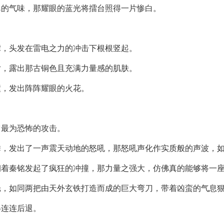
鼻的气味，那耀眼的蓝光将擂台照得一片惨白。
虐，头发在雷电之力的冲击下根根竖起。
片，露出那古铜色且充满力量感的肌肤。
撞，发出阵阵耀眼的火花。
它最为恐怖的攻击。
舞，发出了一声震天动地的怒吼，那怒吼声化作实质般的声波，
朝着秦铭发起了疯狂的冲撞，那力量之强大，仿佛真的能够将一
光，如同两把由天外玄铁打造而成的巨大弯刀，带着凶蛮的气息
得连连后退。