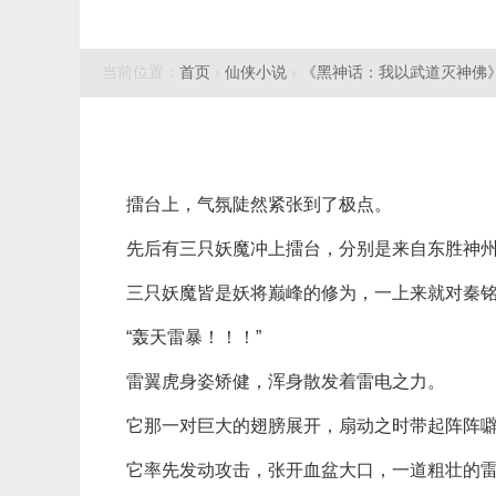
当前位置：
首页
›
仙侠小说
›
《黑神话：我以武道灭神佛
擂台上，气氛陡然紧张到了极点。
先后有三只妖魔冲上擂台，分别是来自东胜神
三只妖魔皆是妖将巅峰的修为，一上来就对秦
“轰天雷暴！！！”
雷翼虎身姿矫健，浑身散发着雷电之力。
它那一对巨大的翅膀展开，扇动之时带起阵阵
它率先发动攻击，张开血盆大口，一道粗壮的