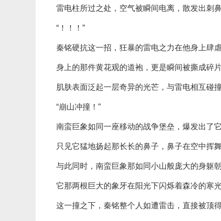
雷电柱所过之处，空气被瞬间电离，散发出刺
“！！！”
秦铭硬抗这一招，狂暴的雷电之力在他身上肆
身上的那件黄花观的道袍，更是瞬间被撕成碎
肌肤表面泛起一层奇异的光芒，与雷电相互碰
“崩山冲撞！”
南蛮巨象如同一座移动的战争堡垒，爆发出了
只见它猛地扬起那长长的鼻子，鼻子在空中挥
与此同时，南蛮巨象那如同小山般庞大的身躯
它那两根巨大的象牙在阳光下闪烁着森冷的寒
这一撞之下，秦铭整个人如遭雷击，直接被顶