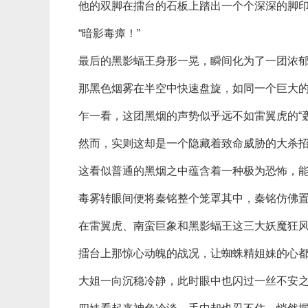
他的双脚在擂台的石板上踏出一个个深深的脚
“暗影毒瘴！”
最后的黑影蝠王身形一晃，瞬间化为了一团浓
那黑色烟雾在半空中快速盘旋，如同一个巨大
乍一看，这团黑烟的声势似乎远不如雷翼虎的“
然而，实则这却是一个隐藏着致命威胁的大杀
这看似普通的黑烟之中蕴含着一种极为恐怖，
毒雾转眼间便将秦铭整个笼罩其中，秦铭仿佛
在雷翼虎、南蛮巨象和黑影蝠王这三大妖魔狂
擂台上那惊心动魄的战况，让蜘蛛精姐妹的心
大姐一向沉稳冷静，此时眼中也闪过一丝不安