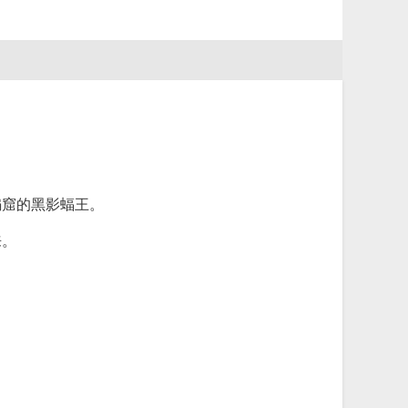
蝙窟的黑影蝠王。
来。