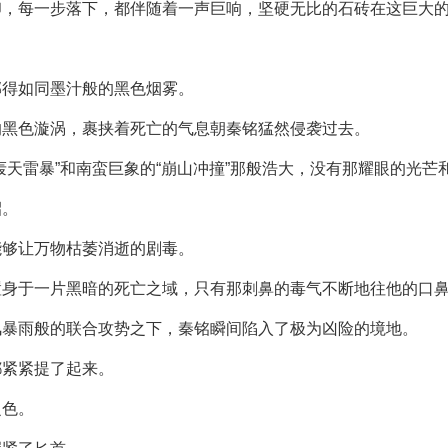
印，每一步落下，都伴随着一声巨响，坚硬无比的石砖在这巨大
郁得如同墨汁般的黑色烟雾。
的黑色漩涡，裹挟着死亡的气息朝秦铭猛然侵袭过去。
轰天雷暴”和南蛮巨象的“崩山冲撞”那般浩大，没有那耀眼的光芒
招。
能够让万物枯萎消逝的剧毒。
置身于一片黑暗的死亡之域，只有那刺鼻的毒气不断地往他的口
风暴雨般的联合攻势之下，秦铭瞬间陷入了极为凶险的境地。
都紧紧提了起来。
之色。