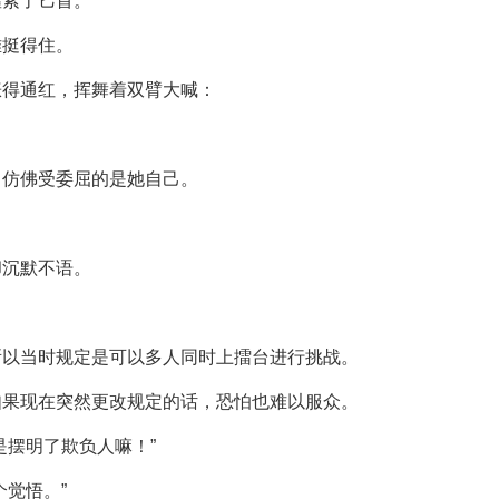
握紧了匕首。
难挺得住。
涨得通红，挥舞着双臂大喊：
，仿佛受委屈的是她自己。
却沉默不语。
。
所以当时规定是可以多人同时上擂台进行挑战。
如果现在突然更改规定的话，恐怕也难以服众。
是摆明了欺负人嘛！”
觉悟。”