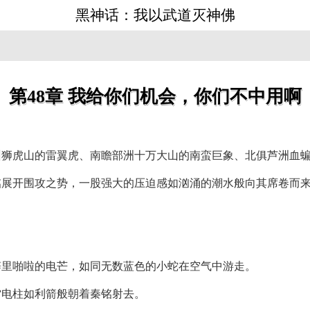
黑神话：我以武道灭神佛
》
第48章 我给你们机会，你们不中用啊
州狮虎山的雷翼虎、南瞻部洲十万大山的南蛮巨象、北俱芦洲血
铭展开围攻之势，一股强大的压迫感如汹涌的潮水般向其席卷而
噼里啪啦的电芒，如同无数蓝色的小蛇在空气中游走。
雷电柱如利箭般朝着秦铭射去。