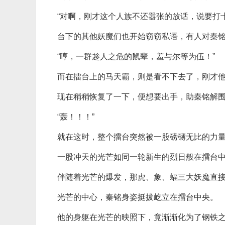
“对啊，刚才这个人族不还嚣张的放话，说要打
台下的其他妖魔们也开始窃窃私语，有人对秦
“哼，一群趁人之危的鼠辈，羞与尔等为伍！”
而在擂台上的马天霸，则是看不下去了，刚才
现在稍稍恢复了一下，便想要出手，助秦铭解
“轰！！！”
就在这时，整个擂台突然被一股磅礴无比的力
一股冲天的光芒如同一轮新生的烈日般在擂台
伴随着光芒的爆发，那虎、象、蝠三大妖魔直
光芒的中心，秦铭身姿挺拔屹立在擂台中央。
他的身躯在光芒的映照下，竟渐渐化为了钢铁