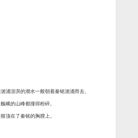
如汹涌澎湃的潮水一般朝着秦铭汹涌而去。
座巍峨的山峰都撞得粉碎。
狠狠顶在了秦铭的胸膛上。