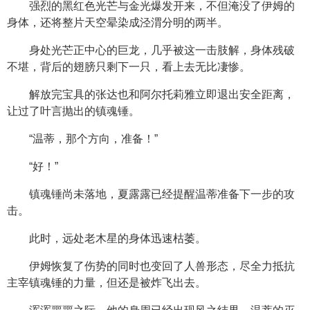
强烈的黑红色光芒与金光爆发开来，不但淹没了伊姆的
身体，还将整片天空晕染成泾渭分明的两半。
身处光芒正中心的巨龙，几乎被这一击肢解，身体残破
不堪，背后的翅膀只剩下一只，看上去无比凄惨。
解放完宝具的张达也和阿尔托莉雅立即退出安全距离，
让过了叶言抛出的镇魂锤。
“温蒂，那个方向，准备！”
“好！”
镇魂锤尚未落地，夏露露已经提醒温蒂准备下一步的攻
击。
此时，远处老木星的身体迅速枯萎。
伊姆恢复了伤势的同时也变回了人兽形态，尽全力抵抗
主宰镇魂锤的力量，但还是被炸飞出去。