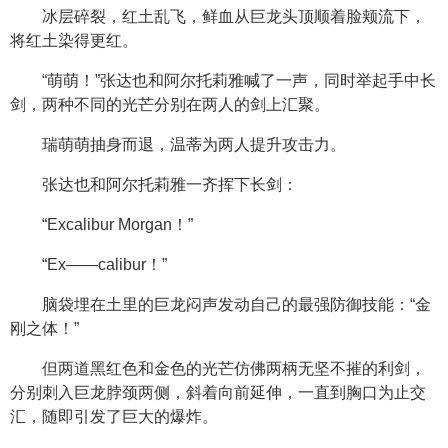
冰层碎裂，红土乱飞，鲜血从巨龙头顶顺着脸颊流下，
将红土染得更红。
“萌萌！”张达也和阿尔托莉雅喊了一声，同时举起手中长
剑，两种不同的光芒分别在两人的剑上汇聚。
瑞萌萌抽身而退，温蒂为两人提升攻击力。
张达也和阿尔托莉雅一齐挥下长剑：
“Excalibur Morgan！”
“Ex——calibur！”
脑袋埋在土里的巨龙闷声发动自己的最强防御技能：“金
刚之体！”
但两道黑红色和金色的光芒仿佛两柄无坚不摧的利剑，
分别刺入巨龙脖颈两侧，斜着向前延伸，一直到胸口为止交
汇，随即引发了巨大的爆炸。