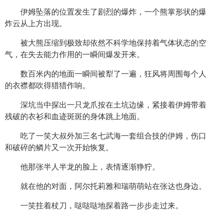
伊姆坠落的位置发生了剧烈的爆炸，一个熊掌形状的爆
炸云从上方出现。
被大熊压缩到极致却依然不科学地保持着气体状态的空
气，在失去能力作用的一瞬间爆发开来。
数百米内的地面一瞬间被犁了一遍，狂风将周围每个人
的衣襟都吹得猎猎作响。
深坑当中探出一只龙爪按在土坑边缘，紧接着伊姆带着
残破的衣衫和血迹斑斑的身体跳上地面。
吃了一笑大叔外加三名七武海一套组合技的伊姆，伤口
和破碎的鳞片又一次开始恢复。
他那张半人半龙的脸上，表情逐渐狰狞。
就在他的对面，阿尔托莉雅和瑞萌萌站在张达也身边。
一笑拄着杖刀，哒哒哒地探着路一步步走过来。