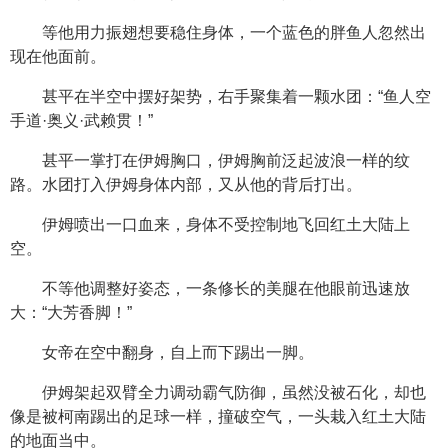
等他用力振翅想要稳住身体，一个蓝色的胖鱼人忽然出
现在他面前。
甚平在半空中摆好架势，右手聚集着一颗水团：“鱼人空
手道·奥义·武赖贯！”
甚平一掌打在伊姆胸口，伊姆胸前泛起波浪一样的纹
路。水团打入伊姆身体内部，又从他的背后打出。
伊姆喷出一口血来，身体不受控制地飞回红土大陆上
空。
不等他调整好姿态，一条修长的美腿在他眼前迅速放
大：“大芳香脚！”
女帝在空中翻身，自上而下踢出一脚。
伊姆架起双臂全力调动霸气防御，虽然没被石化，却也
像是被柯南踢出的足球一样，撞破空气，一头栽入红土大陆
的地面当中。