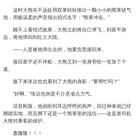
这时大熊在不远处用双掌轻轻推出一颗小小的熊掌状气
泡，用极温柔的声音报出招式名字：“熊掌冲击。”
顾不上看招式效果，大熊立刻将自己弹飞，到甚平身
边，将他弹回到红土大陆。
——人是被他弹出去的，他要负责接回来。
接回甚平还不停歇，大熊又到一笑身旁给一笑加了个
速。
接下来张达也也看到了大熊的身影：“要帮忙吗？”
“好啊。”张达也倒是不介意省点力气。
话音刚落，他就听到耳边呼呼的风声，回过神来就已经
脚踏实地，而且脚下还是一个熊掌形的浅坑——这是老司机
大熊对乘客的保护。
轰隆隆！！！