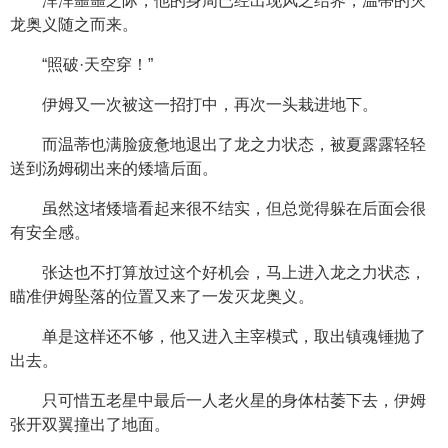
浑浑噩噩之际，他的身周已经出现风之结界，温蒂的灭
龙奥义随之而来。
“照破·天空穿！”
伊姆又一次被这一招打中，再次一头栽进地下。
而温蒂也满脸疲惫地退出了龙之力状态，被夏露露轻轻
送到汤姆砌出来的矮墙后面。
虽然这堵矮墙看起来很不结实，但总觉得躲在后面会很
有安全感。
张达也不打算放过这个好机会，马上进入龙之力状态，
瞄准伊姆坠落的位置又来了一发灭龙奥义。
单是这样还不够，他又进入主宰模式，取出镇魂锤抛了
出去。
只可惜五老星中最后一人老火星的身体枯萎下去，伊姆
张开双翼撞出了地面。