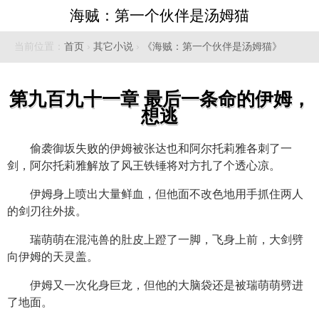
海贼：第一个伙伴是汤姆猫
当前位置：
首页
›
其它小说
›
《海贼：第一个伙伴是汤姆猫》
第九百九十一章 最后一条命的伊姆，
想逃
偷袭御坂失败的伊姆被张达也和阿尔托莉雅各刺了一
剑，阿尔托莉雅解放了风王铁锤将对方扎了个透心凉。
伊姆身上喷出大量鲜血，但他面不改色地用手抓住两人
的剑刃往外拔。
瑞萌萌在混沌兽的肚皮上蹬了一脚，飞身上前，大剑劈
向伊姆的天灵盖。
伊姆又一次化身巨龙，但他的大脑袋还是被瑞萌萌劈进
了地面。