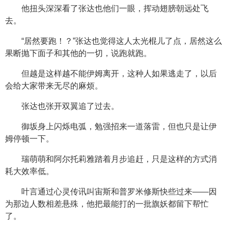
他扭头深深看了张达也他们一眼，挥动翅膀朝远处飞
去。
“居然要跑！？”张达也觉得这人太光棍儿了点，居然这么
果断抛下面子和其他的一切，说跑就跑。
但越是这样越不能伊姆离开，这种人如果逃走了，以后
会给大家带来无尽的麻烦。
张达也张开双翼追了过去。
御坂身上闪烁电弧，勉强招来一道落雷，但也只是让伊
姆停顿一下。
瑞萌萌和阿尔托莉雅踏着月步追赶，只是这样的方式消
耗大效率低。
叶言通过心灵传讯叫宙斯和普罗米修斯快些过来——因
为那边人数相差悬殊，他把最能打的一批旗妖都留下帮忙
了。