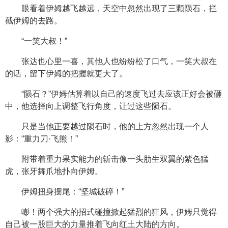
眼看着伊姆越飞越远，天空中忽然出现了三颗陨石，拦
截伊姆的去路。
“一笑大叔！”
张达也心里一喜，其他人也纷纷松了口气，一笑大叔在
的话，留下伊姆的把握就更大了。
“陨石？”伊姆估算着以自己的速度飞过去应该正好会被砸
中，他选择向上调整飞行角度，让过这些陨石。
只是当他正要越过陨石时，他的上方忽然出现一个人
影：“重力刀·飞熊！”
附带着重力果实能力的斩击像一头肋生双翼的紫色猛
虎，张牙舞爪地扑向伊姆。
伊姆扭身摆尾：“坚城破碎！”
嘭！两个强大的招式碰撞掀起猛烈的狂风，伊姆只觉得
自己被一股巨大的力量推着飞向红土大陆的方向。