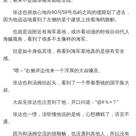
差，看来不是随便哪里都能登陆。
张达也很放心地向60与59号岛屿之间的缝隙划了进去，
因为他远远地看到了左侧的某个建筑上挂着海鸥旗帜。
也就是说附近有海军基地，或许看动漫的时候自动代入
海贼视角，看到了很多不太像样的海军。
但是如今身临其境，再看到海军基地真的是很有安全
感。
“喂～”右侧岸边传来一个浑厚的大叔嗓音。
张达也和汤姆抬起头，看到了一个带着墨镜的国字脸大
叔。
大叔见张达也注意到了他，开口问道：“@#％×？”
张达也一愣，没听懂他说的是啥，心想糟糕了，语言不
通。
因为和汤姆交流的很顺畅，也没遇到其他人，所以没有