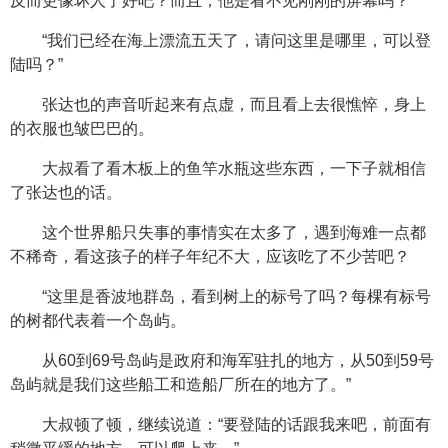
反而更像坏人了好吧？而且，他是看不见刚刚的屏幕吗？
“我们已经在海上漂流五天了，请问这里是哪里，可以登
陆吗？”
张达也的声音听起来有点虚，而且看上去很憔悴，身上
的衣服也皱巴巴的。
大叔看了看木板上的鱼竿水瓶这些东西，一下子就相信
了张达也的话。
这个世界船只失事的事情实在太多了，遇到海难一点都
不稀奇，看这孩子的样子年纪不大，应该吃了不少苦吧？
“这里是香波地群岛，看到树上的标号了吗？每棵有标号
的树都代表着一个岛屿。
从60到69号岛屿是政府和海军驻扎的地方，从50到59号
岛屿就是我们这些船工和造船厂所在的地方了。”
大叔顿了顿，继续说道：“要登陆的话跟我来吧，前面有