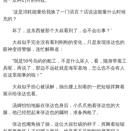
煞一众科幻片的特效。
‘这是消耗能量给我换了一门语言？话说这能量什么时候
充的？
坏了，这东西被那个大叔看到了，会不会出事？’
大叔似乎完全没有看到刚刚的变化，只是发现张达也的
眼神变得警惕，连忙解释道：
“我是59号岛屿的船工，不是什么坏人，看，随身带着工
具呢，再说了，那边不远处就是海军基地，怎么也不会有人
在这里闹事的啦！”
大叔似乎担心被误解，抽出腰上别着的一把短锯挥舞着
展示给张达也看。
汤姆怕怕地躲在张达也身后，小爪爪抱着张达也的大
腿，他已经想起来张达也的嘱咐，准备掏枪了。
张达也嘴角抽了抽，这位大叔壮硕的样子，挥舞着短锯