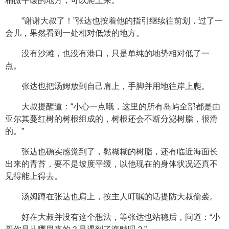
稍微平缓的地方，可以爬上来。”
“谢谢大叔了！”张达也按着他的指引继续往前划，过了一
会儿，果然看到一处相对低矮的地方。
没有沙滩，也没有港口，只是单纯的地势相对低了一
点。
张达也把汤姆放到自己肩上，手脚并用地往岸上爬。
大叔提醒道：“小心一点哦，这里的所有岛屿全部都是由
亚尔其蔓红树的树根组成的，树根还会不断分泌树脂，很滑
的。”
张达也确实感觉到了，黏糊糊的树脂，还有临近海面长
出来的青苔，要不是坡度平缓，以他现在的身体状况还真不
见得能上得去。
汤姆蹲在张达也肩上，按主人叮嘱的话提防大叔偷袭。
好在大叔并没有这个想法，等张达也站稳后，问道：“小