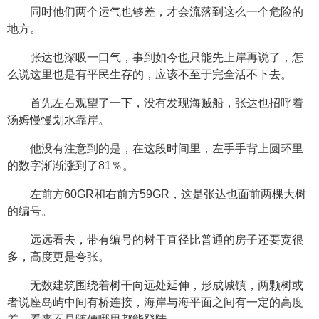
同时他们两个运气也够差，才会流落到这么一个危险的
地方。
张达也深吸一口气，事到如今也只能先上岸再说了，怎
么说这里也是有平民生存的，应该不至于完全活不下去。
首先左右观望了一下，没有发现海贼船，张达也招呼着
汤姆慢慢划水靠岸。
他没有注意到的是，在这段时间里，左手手背上圆环里
的数字渐渐涨到了81％。
左前方60GR和右前方59GR，这是张达也面前两棵大树
的编号。
远远看去，带有编号的树干直径比普通的房子还要宽很
多，高度更是夸张。
无数建筑围绕着树干向远处延伸，形成城镇，两颗树或
者说座岛屿中间有桥连接，海岸与海平面之间有一定的高度