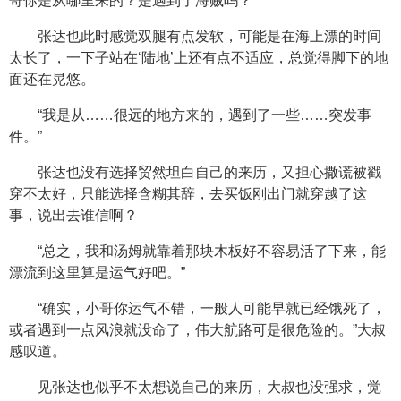
哥你是从哪里来的？是遇到了海贼吗？”
张达也此时感觉双腿有点发软，可能是在海上漂的时间
太长了，一下子站在‘陆地’上还有点不适应，总觉得脚下的地
面还在晃悠。
“我是从……很远的地方来的，遇到了一些……突发事
件。”
张达也没有选择贸然坦白自己的来历，又担心撒谎被戳
穿不太好，只能选择含糊其辞，去买饭刚出门就穿越了这
事，说出去谁信啊？
“总之，我和汤姆就靠着那块木板好不容易活了下来，能
漂流到这里算是运气好吧。”
“确实，小哥你运气不错，一般人可能早就已经饿死了，
或者遇到一点风浪就没命了，伟大航路可是很危险的。”大叔
感叹道。
见张达也似乎不太想说自己的来历，大叔也没强求，觉