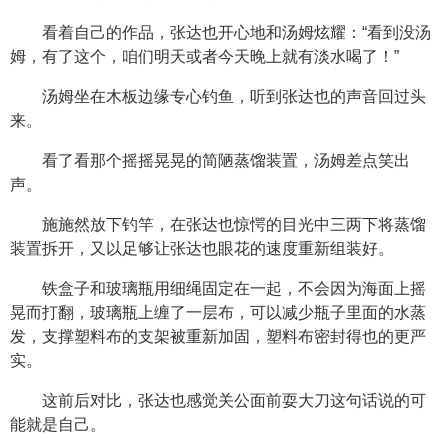
看着自己的作品，张达也开心地和汤姆炫耀：“看到没汤
姆，有了这个，咱们明天或者今天晚上就有淡水喝了！”
汤姆坐在木板边缘专心钓鱼，听到张达也的声音回过头
来。
看了看那个摇摇晃晃的简陋蒸馏装置，汤姆差点笑出
声。
施施然放下钓竿，在张达也惊愕的目光中三两下将蒸馏
装置拆开，又以足够让张达也眼花的速度重新组装好。
铁盒子和玻璃瓶用细绳固定在一起，不会因为海面上摇
晃而打翻，玻璃瓶上缠了一层布，可以减少瓶子里面的水蒸
发，支撑塑料布的支架被重新加固，塑料布密封得也的更严
实。
这前后对比，张达也感觉关公面前耍大刀这句话说的可
能就是自己。