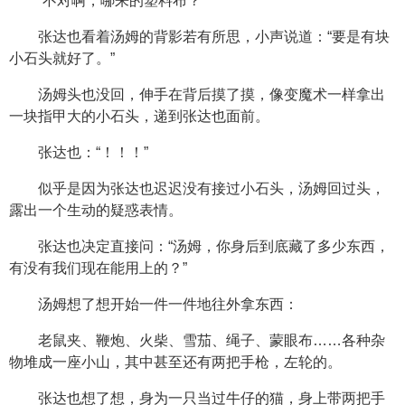
“不对啊，哪来的塑料布？”
张达也看着汤姆的背影若有所思，小声说道：“要是有块
小石头就好了。”
汤姆头也没回，伸手在背后摸了摸，像变魔术一样拿出
一块指甲大的小石头，递到张达也面前。
张达也：“！！！”
似乎是因为张达也迟迟没有接过小石头，汤姆回过头，
露出一个生动的疑惑表情。
张达也决定直接问：“汤姆，你身后到底藏了多少东西，
有没有我们现在能用上的？”
汤姆想了想开始一件一件地往外拿东西：
老鼠夹、鞭炮、火柴、雪茄、绳子、蒙眼布……各种杂
物堆成一座小山，其中甚至还有两把手枪，左轮的。
张达也想了想，身为一只当过牛仔的猫，身上带两把手