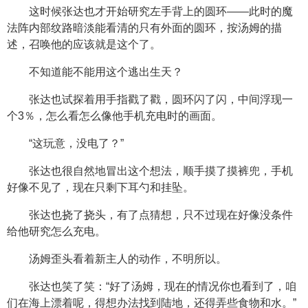
这时候张达也才开始研究左手背上的圆环——此时的魔
法阵内部纹路暗淡能看清的只有外面的圆环，按汤姆的描
述，召唤他的应该就是这个了。
不知道能不能用这个逃出生天？
张达也试探着用手指戳了戳，圆环闪了闪，中间浮现一
个3％，怎么看怎么像他手机充电时的画面。
“这玩意，没电了？”
张达也很自然地冒出这个想法，顺手摸了摸裤兜，手机
好像不见了，现在只剩下耳勺和挂坠。
张达也挠了挠头，有了点猜想，只不过现在好像没条件
给他研究怎么充电。
汤姆歪头看着新主人的动作，不明所以。
张达也笑了笑：“好了汤姆，现在的情况你也看到了，咱
们在海上漂着呢，得想办法找到陆地，还得弄些食物和水。”