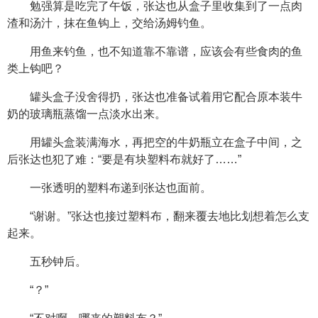
勉强算是吃完了午饭，张达也从盒子里收集到了一点肉
渣和汤汁，抹在鱼钩上，交给汤姆钓鱼。
用鱼来钓鱼，也不知道靠不靠谱，应该会有些食肉的鱼
类上钩吧？
罐头盒子没舍得扔，张达也准备试着用它配合原本装牛
奶的玻璃瓶蒸馏一点淡水出来。
用罐头盒装满海水，再把空的牛奶瓶立在盒子中间，之
后张达也犯了难：“要是有块塑料布就好了……”
一张透明的塑料布递到张达也面前。
“谢谢。”张达也接过塑料布，翻来覆去地比划想着怎么支
起来。
五秒钟后。
“？”