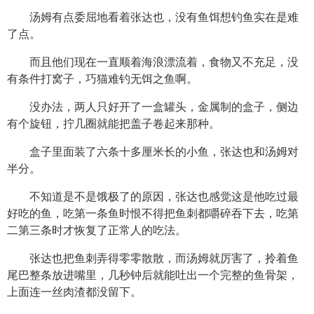
汤姆有点委屈地看着张达也，没有鱼饵想钓鱼实在是难
了点。
而且他们现在一直顺着海浪漂流着，食物又不充足，没
有条件打窝子，巧猫难钓无饵之鱼啊。
没办法，两人只好开了一盒罐头，金属制的盒子，侧边
有个旋钮，拧几圈就能把盖子卷起来那种。
盒子里面装了六条十多厘米长的小鱼，张达也和汤姆对
半分。
不知道是不是饿极了的原因，张达也感觉这是他吃过最
好吃的鱼，吃第一条鱼时恨不得把鱼刺都嚼碎吞下去，吃第
二第三条时才恢复了正常人的吃法。
张达也把鱼刺弄得零零散散，而汤姆就厉害了，拎着鱼
尾巴整条放进嘴里，几秒钟后就能吐出一个完整的鱼骨架，
上面连一丝肉渣都没留下。