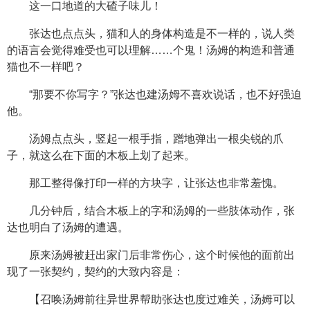
这一口地道的大碴子味儿！
张达也点点头，猫和人的身体构造是不一样的，说人类
的语言会觉得难受也可以理解……个鬼！汤姆的构造和普通
猫也不一样吧？
“那要不你写字？”张达也建汤姆不喜欢说话，也不好强迫
他。
汤姆点点头，竖起一根手指，蹭地弹出一根尖锐的爪
子，就这么在下面的木板上划了起来。
那工整得像打印一样的方块字，让张达也非常羞愧。
几分钟后，结合木板上的字和汤姆的一些肢体动作，张
达也明白了汤姆的遭遇。
原来汤姆被赶出家门后非常伤心，这个时候他的面前出
现了一张契约，契约的大致内容是：
【召唤汤姆前往异世界帮助张达也度过难关，汤姆可以