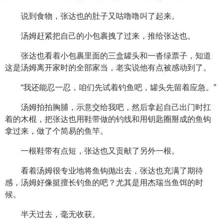
说到食物，张达也的肚子又咕噜噜叫了起来。
汤姆赶紧把自己的小包裹拽了过来，推给张达也。
张达也看着小包裹里面的三盒罐头和一沓绿票子，知道
这是汤姆离开家时的全部家当，老实说他有点被感动到了。
“我还能忍一忍，咱们先试着钓鱼吧，罐头先留着应急。”
汤姆拍拍胸脯，示意交给我吧，然后拿起自己出门时扛
着的木棍，把张达也用鞋带做的钓线和用钥匙圈掰成的鱼钩
拿过来，做了个简易的鱼竿。
一根鞋带有点短，张达也又贡献了另外一根。
看着汤姆很专业地将鱼钩抛出去，张达也充满了期待
感，汤姆好像挺擅长钓鱼的吧？尤其是用杰瑞当鱼饵的时
候。
半天过去，毫无收获。