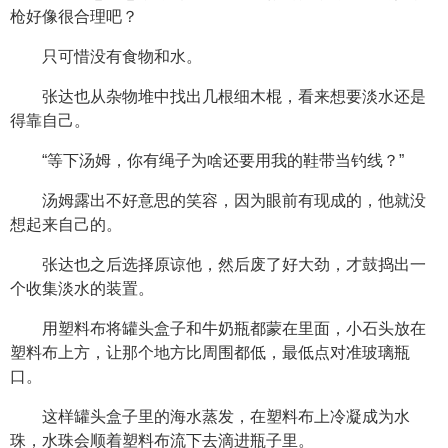
枪好像很合理吧？
只可惜没有食物和水。
张达也从杂物堆中找出几根细木棍，看来想要淡水还是
得靠自己。
“等下汤姆，你有绳子为啥还要用我的鞋带当钓线？”
汤姆露出不好意思的笑容，因为眼前有现成的，他就没
想起来自己的。
张达也之后选择原谅他，然后废了好大劲，才鼓捣出一
个收集淡水的装置。
用塑料布将罐头盒子和牛奶瓶都蒙在里面，小石头放在
塑料布上方，让那个地方比周围都低，最低点对准玻璃瓶
口。
这样罐头盒子里的海水蒸发，在塑料布上冷凝成为水
珠，水珠会顺着塑料布流下去滴进瓶子里。