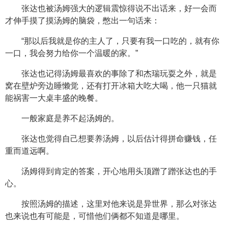
张达也被汤姆强大的逻辑震惊得说不出话来，好一会而
才伸手摸了摸汤姆的脑袋，憋出一句话来：
“那以后我就是你的主人了，只要有我一口吃的，就有你
一口，我会努力给你一个温暖的家。”
张达也记得汤姆最喜欢的事除了和杰瑞玩耍之外，就是
窝在壁炉旁边睡懒觉，还有打开冰箱大吃大喝，他一只猫就
能祸害一大桌丰盛的晚餐。
一般家庭是养不起汤姆的。
张达也觉得自己想要养汤姆，以后估计得拼命赚钱，任
重而道远啊。
汤姆得到肯定的答案，开心地用头顶蹭了蹭张达也的手
心。
按照汤姆的描述，这里对他来说是异世界，那么对张达
也来说也有可能是，可惜他们俩都不知道是哪里。