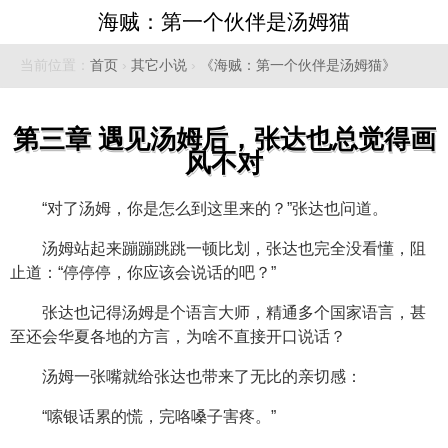
海贼：第一个伙伴是汤姆猫
当前位置：
首页
›
其它小说
›
《海贼：第一个伙伴是汤姆猫》
第三章 遇见汤姆后，张达也总觉得画
风不对
“对了汤姆，你是怎么到这里来的？”张达也问道。
汤姆站起来蹦蹦跳跳一顿比划，张达也完全没看懂，阻
止道：“停停停，你应该会说话的吧？”
张达也记得汤姆是个语言大师，精通多个国家语言，甚
至还会华夏各地的方言，为啥不直接开口说话？
汤姆一张嘴就给张达也带来了无比的亲切感：
“嗦银话累的慌，完咯嗓子害疼。”