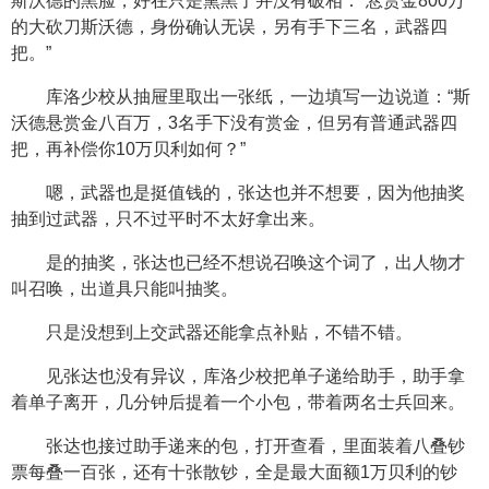
斯沃德的黑脸，好在只是熏黑了并没有破相：“悬赏金800万
的大砍刀斯沃德，身份确认无误，另有手下三名，武器四
把。”
库洛少校从抽屉里取出一张纸，一边填写一边说道：“斯
沃德悬赏金八百万，3名手下没有赏金，但另有普通武器四
把，再补偿你10万贝利如何？”
嗯，武器也是挺值钱的，张达也并不想要，因为他抽奖
抽到过武器，只不过平时不太好拿出来。
是的抽奖，张达也已经不想说召唤这个词了，出人物才
叫召唤，出道具只能叫抽奖。
只是没想到上交武器还能拿点补贴，不错不错。
见张达也没有异议，库洛少校把单子递给助手，助手拿
着单子离开，几分钟后提着一个小包，带着两名士兵回来。
张达也接过助手递来的包，打开查看，里面装着八叠钞
票每叠一百张，还有十张散钞，全是最大面额1万贝利的钞