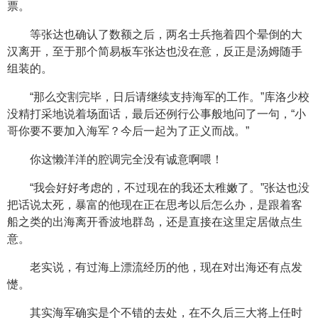
票。
等张达也确认了数额之后，两名士兵拖着四个晕倒的大
汉离开，至于那个简易板车张达也没在意，反正是汤姆随手
组装的。
“那么交割完毕，日后请继续支持海军的工作。”库洛少校
没精打采地说着场面话，最后还例行公事般地问了一句，“小
哥你要不要加入海军？今后一起为了正义而战。”
你这懒洋洋的腔调完全没有诚意啊喂！
“我会好好考虑的，不过现在的我还太稚嫩了。”张达也没
把话说太死，暴富的他现在正在思考以后怎么办，是跟着客
船之类的出海离开香波地群岛，还是直接在这里定居做点生
意。
老实说，有过海上漂流经历的他，现在对出海还有点发
憷。
其实海军确实是个不错的去处，在不久后三大将上任时