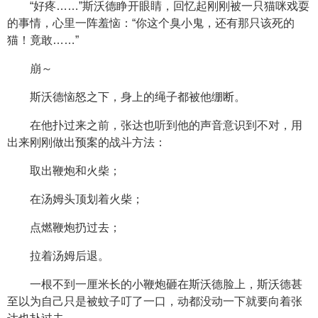
“好疼……”斯沃德睁开眼睛，回忆起刚刚被一只猫咪戏耍
的事情，心里一阵羞恼：“你这个臭小鬼，还有那只该死的
猫！竟敢……”
崩～
斯沃德恼怒之下，身上的绳子都被他绷断。
在他扑过来之前，张达也听到他的声音意识到不对，用
出来刚刚做出预案的战斗方法：
取出鞭炮和火柴；
在汤姆头顶划着火柴；
点燃鞭炮扔过去；
拉着汤姆后退。
一根不到一厘米长的小鞭炮砸在斯沃德脸上，斯沃德甚
至以为自己只是被蚊子叮了一口，动都没动一下就要向着张