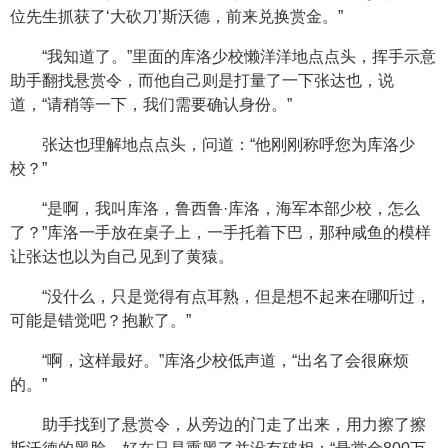
位先生抓获了‘大砍刀’斯沃德，前来兑换赏金。”
“我知道了。”里面的库洛少校懒洋洋地点点头，挥手示意
助手翻找悬赏令，而他自己则是打量了一下张达也，说
道，“请稍等一下，我们需要确认身份。”
张达也理解地点点头，问道：“他刚刚称呼您为库洛少
校？”
“是啊，我叫库洛，鲁西鲁·库洛，海军本部少校，怎么
了？”库洛一手放在桌子上，一手托着下巴，那种咸鱼的模样
让张达也以为自己见到了黄猿。
“没什么，只是觉得有点耳熟，但是想不起来在哪听过，
可能是错觉吧？抱歉了。”
“啊，这样最好。”库洛少校低声道，“出名了会很麻烦
的。”
助手找到了悬赏令，从旁边的门走了出来，用力擦了擦