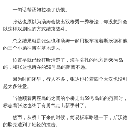
一句话帮汤姆拉稳了仇恨。
张达也原以为汤姆会拔出双枪秀一秀枪法，却没想到会
以这样戏剧性的方式结束战斗。
总之结果就是张达也和汤姆一起用板车拉着斯沃德和他
的三个小弟往海军基地走去。
位置早就已经打听清楚了，海军驻扎的地方是66号岛
屿，和张达也所在的59号岛屿距离不远。
因为时间还早，行人不多，张达也拉着四个大汉也没引
起太多注意。
当他顺着两座岛屿之间的小桥走出59号岛屿的范围时，
标志着张达也终于有勇气走出新手村了。
然而，从桥上下来的时候，简易板车咯噔一下，斯沃德
的脑壳遭到了轻轻的撞击。