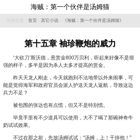
海贼：第一个伙伴是汤姆猫
当前位置：
首页
›
其它小说
›
《海贼：第一个伙伴是汤姆猫》
第十五章 袖珍鞭炮的威力
‘大砍刀’斯沃德，悬赏金800万贝利，听起来好像不是很
强的样子，多半是因为杀人太多才提高的赏金。
昨天天龙人刚走，今天就跑到不法地带以外来闹事，可
能是觉得海军和政府官员会派人护送天龙人返航，导致这边
兵力不足？
被包围的张达也有点慌，但又不是特别慌。
毕竟手里有不少道具可以使用，大不了喝了那碗神奇牛
奶试试效果。
不过在那之前，先放汤姆试试：“汤姆，上！干掉他！”