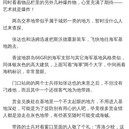
同时看着物品栏里的另外几种爆炸物，心里充满了期待——
艺术就是爆炸！
两岛交界地带似乎属于城郊一类的地方，暂时没什么人
过来查探。
张达也和汤姆迅速把斯沃德重新装车，飞快地往海军基
地跑去。
香波地群岛66GR的海军支部与其它海军基地风格类似，
同体银灰色的高大建筑，上面写着“海軍”两个大字，中间画着
海鸥标识，非常显眼。
门口站岗的两个士兵得知张达也的来意之后，不但没有
刁难他，而且其中一个还很客气地为他带路。
赏金兑换处在基地里一个不太起眼的地方，不用进入基
地深处，可能是为了提防别有用心的人吧，毕竟很多赏金猎
人都是游走在灰色地带，有些甚至随时可能变成海贼。
带路的士兵对着窗口里面的人敬了个礼：“库洛少校，这