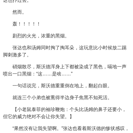
达也扑过去。
然而。
轰！！！！！
剧烈的火光，浓重的黑烟。
张达也和汤姆同时掏了掏耳朵，这玩意比小时候放二踢
脚刺激多了。
硝烟散尽，斯沃德浑身上下都被染成了黑色，嗝地一声
喷出一口黑烟：“这……是啥……”
一句话说完，斯沃德重重倒在地上，翻起白眼。
就连三个小弟也被熏得半边身子焦黑不知死活。
【小老鼠泰菲的袖珍鞭炮：个头比汤姆的鼻子还要小，
但它的威力绝对不会让你失望。】
“果然没有让我失望啊。”张达也看着斯沃德的惨状感叹，