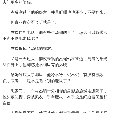
去问更多的笨猫。
杰瑞谢过了他的好意，并且叮嘱他他还小，不要乱来。
但泰菲肯定不会听就是了。
杰瑞挂断电话，他有些生汤姆的气了，怎么可以就这么
不声不响地走掉呢？
杰瑞拆掉了汤姆的猫窝。
又是一天过去，彻夜未眠的杰瑞站在窗边，清晨的阳光
洒在身上，他却感觉不到应有的温暖。
汤姆到底去了哪里，他冷不冷，饿不饿，有没有被欺
负，或者……是不是遇上别的老鼠了？
思索间，一个与杰瑞十分相似的身影施施然走进院子，
他头戴礼帽，身披风衣，手拿魔杖，举手投足间透着优雅和
自信。