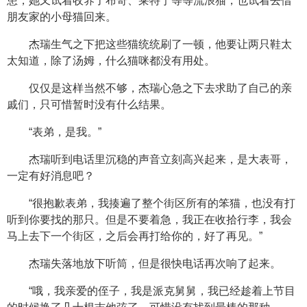
患，她又试着收养了布奇、莱特宁等等流浪猫，也试着去借
朋友家的小母猫回来。
杰瑞生气之下把这些猫统统刷了一顿，他要让两只鞋太
太知道，除了汤姆，什么猫咪都没有用处。
仅仅是这样当然不够，杰瑞心急之下去求助了自己的亲
戚们，只可惜暂时没有什么结果。
“表弟，是我。”
杰瑞听到电话里沉稳的声音立刻高兴起来，是大表哥，
一定有好消息吧？
“很抱歉表弟，我揍遍了整个街区所有的笨猫，也没有打
听到你要找的那只。但是不要着急，我正在收拾行李，我会
马上去下一个街区，之后会再打给你的，好了再见。”
杰瑞失落地放下听筒，但是很快电话再次响了起来。
“哦，我亲爱的侄子，我是派克舅舅，我已经趁着上节目