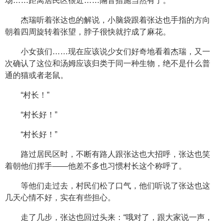
场……距离居民区很近……隔音措施当然有了。”
杰瑞听着张达也的解说，小脑袋跟着张达也手指的方向
朝着四周旋转着张望，脖子很快就拧成了麻花。
小女孩们……现在应该说少女们好奇地看着杰瑞，又一
次确认了这位和汤姆应该归类于同一种生物，绝不是什么普
通的猫或者老鼠。
“村长！”
“村长好！”
“村长好！”
路过居民区时，不断有路人跟张达也大招呼，张达也笑
着朝他们挥手——他差不多也习惯村长这个称呼了。
等他们走过去，村民们松了口气，他们听说了张达也这
几天心情不好，实在有些担心。
走了几步，张达也回过头来：“哦对了，跟大家说一声，