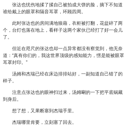
张达也忧伤地揉了揉自己被拍成大饼的脸，摘下不知道
谁给戴上的眼罩和隔音耳罩，环顾四周。
此时张达也的房间满地狼藉，衣柜被打翻，花盆碎了两
个，台灯也落在地上，看样子这两个家伙已经打了好一会儿
了。
但近在咫尺的张达也却一点异常都没有察觉到，他无奈
道：“真有你们的，我这世界顶级的感知能力，愣是能被眼罩
耳罩封印。”
汤姆和杰瑞已经在床边排排站好，一副知道自己错了的
样子。
注意点张达也的眼神扫过来，汤姆唰的一下把平底锅藏
到身后。
想了想，又果断塞到杰瑞手里。
杰瑞哪里肯要，立刻塞了回去。