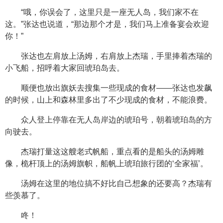
“哦，你误会了，这里只是一座无人岛，我们家不在
这。”张达也说道，“那边那个才是，我们马上准备宴会欢迎
你！”
张达也左肩放上汤姆，右肩放上杰瑞，手里捧着杰瑞的
小飞船，招呼着大家回琥珀岛去。
顺便也放出旗妖去搜集一些现成的食材——张达也发飙
的时候，山上和森林里多出了不少现成的食材，不能浪费。
众人登上停靠在无人岛岸边的琥珀号，朝着琥珀岛的方
向驶去。
杰瑞打量这这艘老式帆船，重点看的是船头的汤姆雕
像，桅杆顶上的汤姆旗帜，船帆上琥珀旅行团的‘全家福’。
汤姆在这里的地位搞不好比自己想象的还要高？杰瑞有
些羡慕了。
咚！