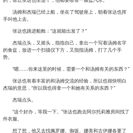
的，谁让张达也坐这个，他都要喷谁一脸盐汽水。
汤姆和杰瑞已经上船，坐在了驾驶座上，朝着张达也挥
手叫他上去。
张达也跳进船舱：“这就能出发了？”
杰瑞点头，又摇头，指指自己，拿出一个写着汤姆名字
的食盆，放进一个扫描仪下方，又指指汤姆，打了几个手
势。
“嗯……你来这里的时候，需要一个和汤姆有关的东西？”
张达也有着丰富的和汤姆交流的经验，所以也很快明白
杰瑞的意思，“所以我也得拿一个和她有关系的东西？”
杰瑞点头。
“这个好办，等我一下。”张达也跑去阿尔托莉雅房间找了
件衣服。
想了想，他又去找佩罗娜、御坂、娜美和古伊娜各要了