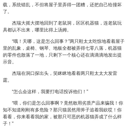
载，系统错乱，不但将屋子里弄得一团糟，还把自己给撞坏
了。
杰瑞大摇大摆地回到了老鼠洞，区区机器猫，连老鼠玩
具都认不出来，哪里比得上汤姆。
“哦！天哪，这是怎么回事？”两只鞋太太吃惊地看着屋子
里的乱象，桌椅、钢琴、地板全都被弄得七零八落，机器猫
的零件也散落了一地，只剩下一个核心还在滴滴滴地发出提
示音。
杰瑞在洞口探出头，笑眯眯地看着两只鞋太太大发雷
霆。
“怎么会这样，我要打电话投诉他们！”
“喂，你们是怎么回事啊？竟然敢用劣质产品来骗我！你
知不知道刚刚有多危险？那只猫居然用斧子追着我砍哎！你
看看，你来看看我的家，被那只可恶的机器猫弄成了什么样
子！”