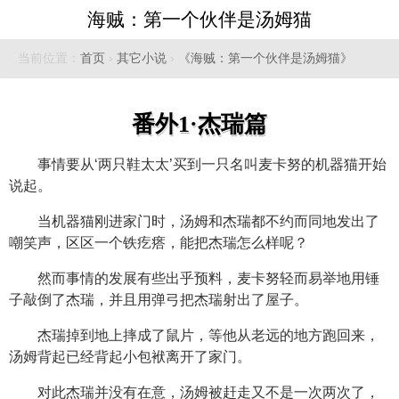
海贼：第一个伙伴是汤姆猫
当前位置：
首页
›
其它小说
›
《海贼：第一个伙伴是汤姆猫》
番外1·杰瑞篇
事情要从‘两只鞋太太’买到一只名叫麦卡努的机器猫开始
说起。
当机器猫刚进家门时，汤姆和杰瑞都不约而同地发出了
嘲笑声，区区一个铁疙瘩，能把杰瑞怎么样呢？
然而事情的发展有些出乎预料，麦卡努轻而易举地用锤
子敲倒了杰瑞，并且用弹弓把杰瑞射出了屋子。
杰瑞掉到地上摔成了鼠片，等他从老远的地方跑回来，
汤姆背起已经背起小包袱离开了家门。
对此杰瑞并没有在意，汤姆被赶走又不是一次两次了，