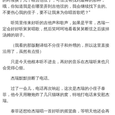
的时候换了几十根吉他弦了，可惜没有找到最棒的那种，
哦，你知道我是在哪里弄到吉他弦的，我会继续找下去的。
不要伤心我的侄子，要不让我来为你唱首歌吧？”
听筒里传来好听的吉他声和歌声，如果是平常，杰瑞一
定会好好听舅舅唱歌，然后笑呵呵地看着舅舅断弦之后拔掉
汤姆的胡子。
（我看的那版翻译组不分侄子和外甥的，所以这里直接
沿用了，虽然有点怪）
只是今天他根本听不进去，再好的音乐在杰瑞听来也只
会觉得心烦。
杰瑞默默挂断了电话。
过了一会儿，电话再次响起，这次是杰瑞的小侄子泰
菲，他今天用鞭炮炸了几只猫咪的窝，特地打电话来安慰杰
瑞。
泰菲还想给杰瑞唱一首好听的摇篮曲，等明天他还会再