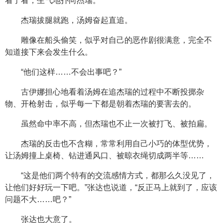
看了看，生气地扑向杰瑞。
杰瑞拔腿就跑，汤姆奋起直追。
雕像在船头偷笑，似乎对自己的恶作剧很满意，完全不
知道接下来会发生什么。
“他们这样……不会出事吧？”
古伊娜担心地看着汤姆在追杰瑞的过程中不断投掷杂
物、开枪射击，似乎每一下都是朝着杰瑞的要害去的。
虽然命中率不高，但杰瑞也不止一次被打飞、被拍扁。
杰瑞的反击也不含糊，常常利用自己小巧的体型优势，
让汤姆撞上桌椅、钻进通风口、被晾衣绳切成两半等……
“这是他们两个特有的交流感情方式，都那么久没见了，
让他们好好玩一下吧。”张达也说道，“反正马上就到了，应该
问题不大……吧？”
张达也大意了。