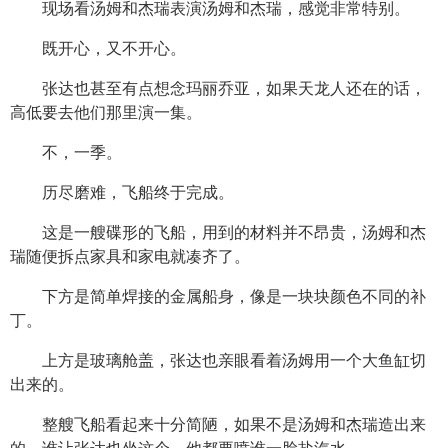
现场看汤姆和杰瑞表演汤姆和杰瑞，感觉非常特别。
既开心，又不开心。
张达也甚至有点想念玛丽乔亚，如果天龙人还在的话，
高低要去他们那里演一集。
不，一季。
历尽磨难，飞船终于完成。
这是一艘碟形的飞船，用到的材料并不昂贵，汤姆和杰
瑞随便拆点家具和家电就凑齐了。
下方是简单焊接的金属船身，像是一块块颜色不同的补
丁。
上方是玻璃舱盖，张达也亲眼看着汤姆用一个大鱼缸切
出来的。
整艘飞船看起来十分简陋，如果不是汤姆和杰瑞造出来