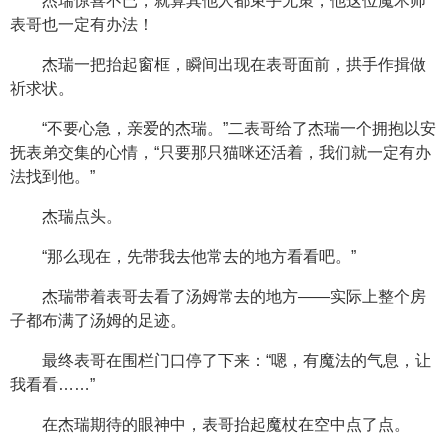
杰瑞惊喜不已，就算其他人都束手无策，他这位魔术师
表哥也一定有办法！
杰瑞一把抬起窗框，瞬间出现在表哥面前，拱手作揖做
祈求状。
“不要心急，亲爱的杰瑞。”二表哥给了杰瑞一个拥抱以安
抚表弟交集的心情，“只要那只猫咪还活着，我们就一定有办
法找到他。”
杰瑞点头。
“那么现在，先带我去他常去的地方看看吧。”
杰瑞带着表哥去看了汤姆常去的地方——实际上整个房
子都布满了汤姆的足迹。
最终表哥在围栏门口停了下来：“嗯，有魔法的气息，让
我看看……”
在杰瑞期待的眼神中，表哥抬起魔杖在空中点了点。