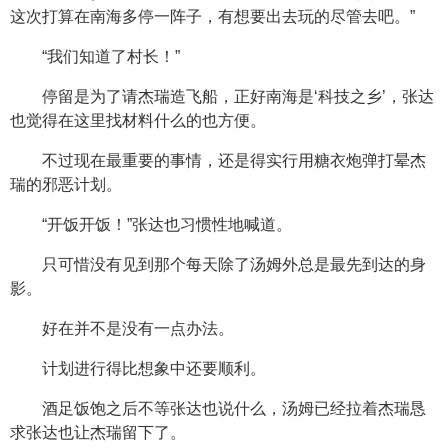
这次打算在南海多停一阵子，有想要出去玩的尽管去吧。”
“我们知道了村长！”
停留是为了请杰瑞造飞船，正好南海是‘科技之乡’，张达
也觉得在这里找材料什么的也方便。
不过现在最重要的事情，还是得实行用糖衣炮弹打晕杰
瑞的邪恶计划。
“开饭开饭！”张达也习惯性地喊道。
只可惜没有见到那个每天除了汤姆外总是最先到达的身
影。
好在并不是没有一点办法。
计划进行得比想象中还要顺利。
酒足饭饱之后不等张达也说什么，汤姆已经拉着杰瑞恳
求张达也让杰瑞留下了。