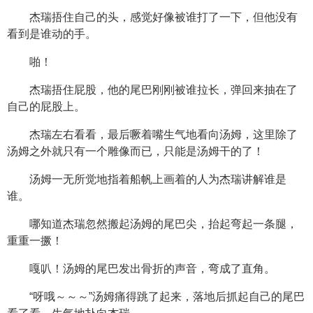
杰瑞捂住自己的头，感觉好像被谁打了一下，但他没有
看到是谁动的手。
啪！
杰瑞捂住屁股，他的尾巴刚刚被谁拉长，弹回来抽在了
自己的屁股上。
杰瑞左右看看，最后噘着嘴生气地看向汤姆，这里除了
汤姆之外就只有一个雕像而已，只能是汤姆干的了！
汤姆一无所觉地指着船帆上画着的人为杰瑞讲解谁是
谁。
哪知道杰瑞忽然搬起汤姆的尾巴尖，抬起弯起一条腿，
重重一撅！
嘎叭！汤姆的尾巴发出骨折的声音，弯成了直角。
“呀哦～～～”汤姆痛得跳了起来，落地后抓起自己的尾巴