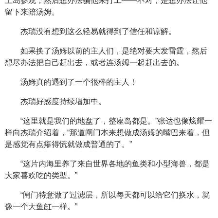
上岛参观，然后想办法骗他来打工——不对，是想办法让他
留下来陪汤姆。
杰瑞没有想到这么轻易就得到了信任和谅解。
如果换了汤姆以前的主人们，是绝对要大发雷霆，然后
想尽办法把自己赶出去，或者连汤姆一起赶出去的。
汤姆真的遇到了一个很棒的主人！
杰瑞好感度持续增加中。
“这里就是我们的地盘了，整座岛都是。”张达也像炫耀一
样向杰瑞介绍着，“那道闸门本来想做成汤姆的嘴巴来着，但
是感觉有点瘆得慌就做成普通的了。”
“这片内海里养了来自世界各地的鱼类和小型海兽，都是
大家喜欢吃的类型。”
“闸门特意做了过滤层，所以每天都可以给它们换水，就
像一个大鱼缸一样。”