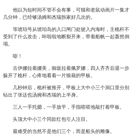
他以为短时间不管不会有事，可猫和老鼠动画片一集才
几分钟，已经够汤姆和杰瑞拆家好几次的。
等琥珀号从琥珀岛的入口闸门处驶入内海时，主桅杆不
受到了什么攻击，咔啦啦地断裂开来，带着船帆一起轰然倒
塌。
嘭！
古伊娜拉着娜美，御坂拉着佩罗娜，四人齐齐后退一步
躲开了桅杆，心疼地看着一片狼藉的甲板。
几秒钟后，桅杆被推开，甲板上大中小三个洞口里分别
钻出了张达也汤姆和杰瑞的上半身。
三人一手托腮，一手放平，手指嗒嗒地敲打着甲板。
头顶大中小三个同款红包引人注目。
最难受的当然不是他们三个，而是船头的雕像。