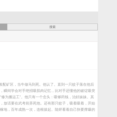
，发配矿区，当牛做马到死。他认了。直到一只蚊子落在他后
，瞬间学会对手绝招吸肌肉记忆，比对手还懂他的破绽吸突
“修为搬运工”。他只有一个念头：吸够药钱，治好妹妹。其
，放话要在武考前弄死他。还有那只蚊子，吸着吸着，开始
稼地，百年成熟一次，连根拔起。陆烬看着自己快要撑爆的