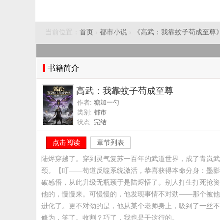
当前位置：
首页
›
都市小说
›
《高武：我靠蚊子苟成至尊
书籍简介
高武：我靠蚊子苟成至尊
作者:
糖加一勺
类别:
都市
状态:
完结
点击阅读
章节列表
陆烬穿越了。穿到灵气复苏一百年的武道世界，成了青岚武
颈。【叮——苟道反噬系统激活，恭喜获得本命分身：墨影
破感悟，从此升级无瓶颈于是陆烬悟了。别人打生打死抢资
他的，慢慢来。可慢慢的，他发现事情不对劲——那个被他
进化了。更不对劲的是，他从某个老师身上，吸到了一丝不
修为，笑了。收割？巧了，我也是干这行的。