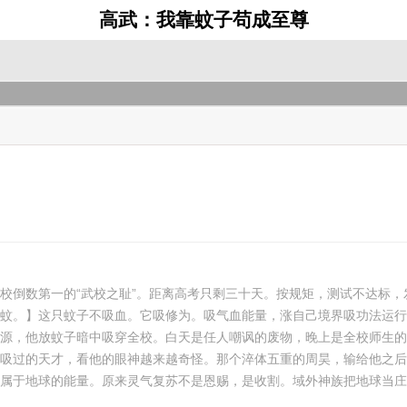
高武：我靠蚊子苟成至尊
》
校倒数第一的“武校之耻”。距离高考只剩三十天。按规矩，测试不达标
蚊。】这只蚊子不吸血。它吸修为。吸气血能量，涨自己境界吸功法运行
源，他放蚊子暗中吸穿全校。白天是任人嘲讽的废物，晚上是全校师生的
吸过的天才，看他的眼神越来越奇怪。那个淬体五重的周昊，输给他之后
属于地球的能量。原来灵气复苏不是恩赐，是收割。域外神族把地球当庄