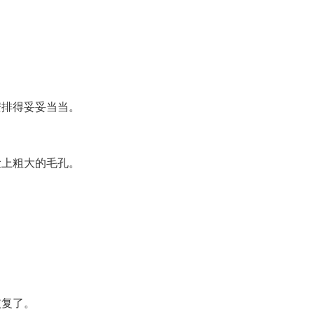
安排得妥妥当当。
脸上粗大的毛孔。
。
恢复了。