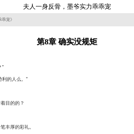
夫人一身反骨，墨爷实力乖乖宠
乖乖宠》
第8章 确实没规矩
。
”
势利的人么。”
带着目的的？
一笔丰厚的彩礼。