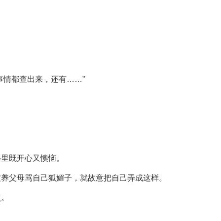
。
事情都查出来，还有……”
。
心里既开心又懊恼。
被养父母骂自己狐媚子，就故意把自己弄成这样。
点。