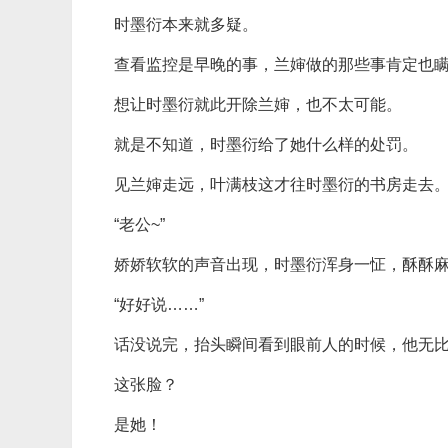
时墨衍本来就多疑。
查看监控是早晚的事，兰婶做的那些事肯定也
想让时墨衍就此开除兰婶，也不太可能。
就是不知道，时墨衍给了她什么样的处罚。
见兰婶走远，叶满枝这才往时墨衍的书房走去
“老公~”
娇娇软软的声音出现，时墨衍浑身一怔，酥酥
“好好说……”
话没说完，抬头瞬间看到眼前人的时候，他无
这张脸？
是她！