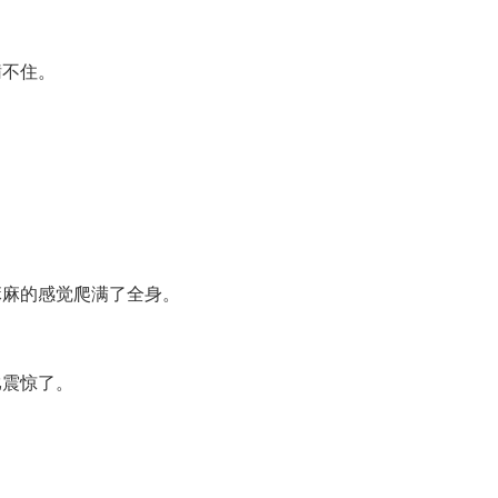
瞒不住。
。
麻麻的感觉爬满了全身。
比震惊了。