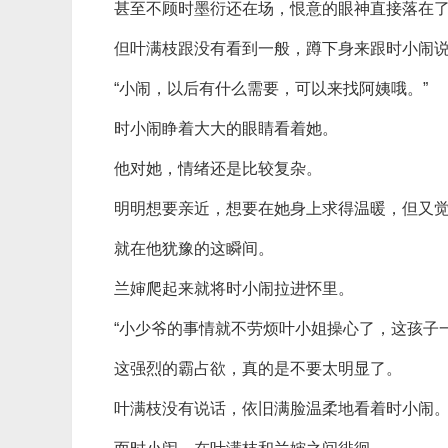
甚至不顾时墨衍还在场，恨意的眼神直接落在
但叶满枝跟没有看到一般，蹲下身来跟时小闹
“小闹，以后有什么需要，可以来找阿姨哦。”
时小闹睁着大大的眼睛看着她。
他对她，情绪还是比较复杂。
明明想要亲近，想要在她身上求得温暖，但又
就在他犹豫的这瞬间。
兰婶爬起来就将时小闹拉进怀里。
“小少爷的事情就不劳烦叶小姐操心了，这孩子
这强烈的霸占欲，真的是不要太明显了。
叶满枝没有说话，依旧满脸温柔地看着时小闹