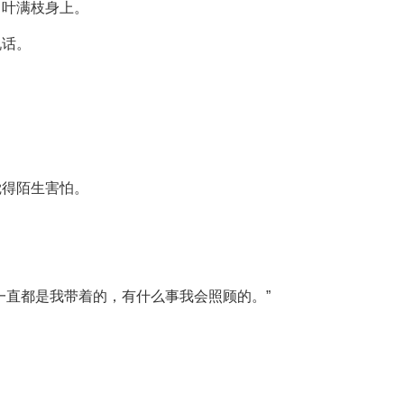
了叶满枝身上。
说话。
觉得陌生害怕。
一直都是我带着的，有什么事我会照顾的。”
。