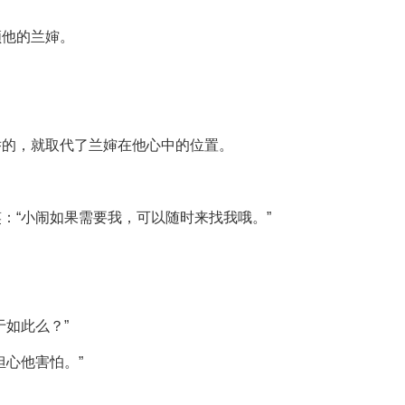
顾他的兰婶。
举的，就取代了兰婶在他心中的位置。
：“小闹如果需要我，可以随时来找我哦。”
于如此么？”
担心他害怕。”