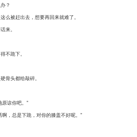
么办？
是这么被赶出去，想要再回来就难了。
句话来。
不得不跪下。
点硬骨头都给敲碎。
地原谅你吧。”
话啊，总是下跪，对你的膝盖不好呢。”