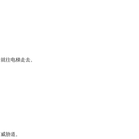
椅就往电梯走去。
声威胁道。