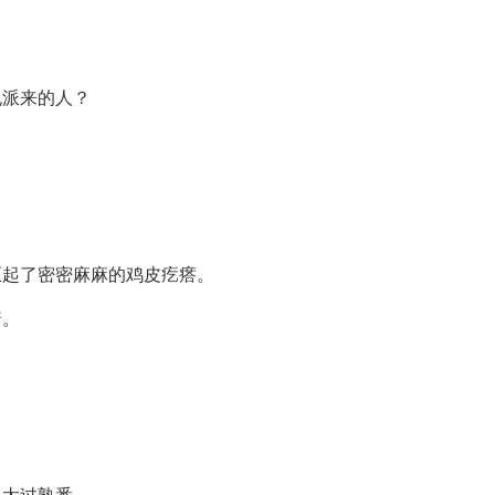
机派来的人？
。
至起了密密麻麻的鸡皮疙瘩。
着。