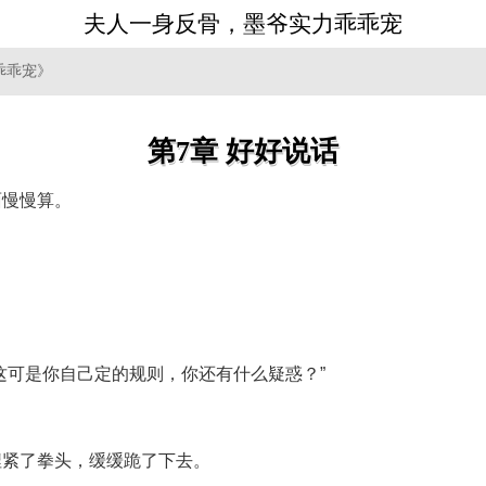
夫人一身反骨，墨爷实力乖乖宠
乖乖宠》
第7章 好好说话
面慢慢算。
这可是你自己定的规则，你还有什么疑惑？”
捏紧了拳头，缓缓跪了下去。