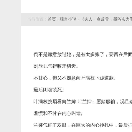
当前位置：
首页
›
现言小说
›
《夫人一身反骨，墨爷实力
倒不是愿意放过她，是有太多账了，要留在后
刘欣儿气得咬牙切齿。
不甘心，但又不愿意向叶满枝下跪道歉。
最后闭嘴装死。
叶满枝挑眉看向兰婶：“兰婶，愿赌服输，况且
羞愤和不甘在内心叫嚣。
兰婶气红了双眼，在巨大的内心挣扎中，最后