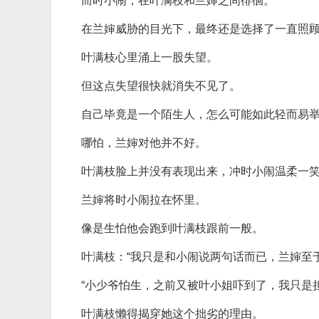
而时小闹，在叶满枝和兰婶之间徘徊。
在兰婶威胁的目光下，最终还是选择了一直照
叶满枝心里涌上一股失望。
但这点失望很快就消失不见了。
自己毕竟是一个陌生人，怎么可能如此轻而易
哪怕，兰婶对他并不好。
叶满枝脸上并没有表现出来，冲时小闹温柔一笑
兰婶将时小闹拉在怀里。
像是生怕他会跑到叶满枝跟前一般。
叶满枝：“我只是和小闹说两句话而已，兰婶至
“小少爷怕生，之前又被叶小姐吓到了，我只是
叶满枝懒得揭穿她这个拙劣的理由。