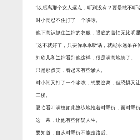
“以后离那个女人远点，听到没有？要是敢不听
时小闹忍不住打了一个哆嗦。
他下意识抓住兰婶的衣服，眼底的害怕无比明
“这不就好了，只要你乖乖听话，就能永远呆在
刘欣儿和兰婶看到他这样，很是满意地笑了。
只是那点笑，看起来有些渗人。
时小闹又打了一个哆嗦，想要逃离，但恐惧又
二楼。
夏临看叶满枝如此熟练地推着时墨衍，而时墨
这一幕，让他有些怀疑人生。
要知道，自从时墨衍不能走路后。