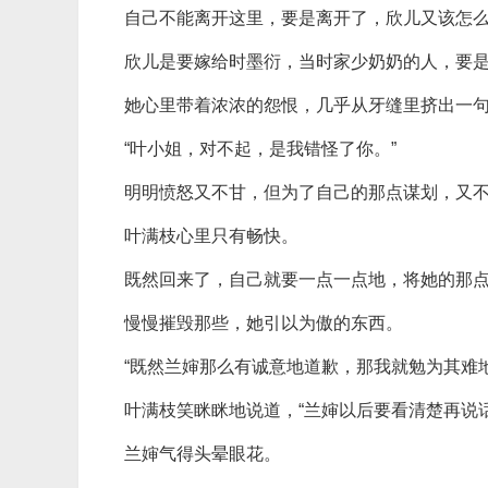
自己不能离开这里，要是离开了，欣儿又该怎
欣儿是要嫁给时墨衍，当时家少奶奶的人，要
她心里带着浓浓的怨恨，几乎从牙缝里挤出一
“叶小姐，对不起，是我错怪了你。”
明明愤怒又不甘，但为了自己的那点谋划，又
叶满枝心里只有畅快。
既然回来了，自己就要一点一点地，将她的那
慢慢摧毁那些，她引以为傲的东西。
“既然兰婶那么有诚意地道歉，那我就勉为其难
叶满枝笑眯眯地说道，“兰婶以后要看清楚再说
兰婶气得头晕眼花。