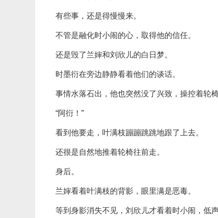
有些事，还是得慢慢来。
不管是融化时小闹的心，取得他的信任。
还是毁了兰婶和刘欣儿的白日梦。
时墨衍在旁边静静看着他们的谈话。
事情水落石出，他也突然没了兴致，操控着轮
“阿衍！”
看到他要走，叶满枝蹦蹦跳跳地跟了上去。
还很是自然地推着轮椅往前走。
身后。
兰婶看着叶满枝的背影，眼里满是恶毒。
等到身影消失不见，刘欣儿才看着时小闹，低