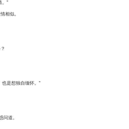
。”
性情相似。
手？
，也是想独自缅怀。”
。
惑问道。