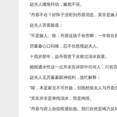
赵夫人嘴角抖动，尴尬不语。
“丹蓉不在？好阵子没听到丹蓉消息，莫非是嫁人
赵夫人苦着脸道：
“不是嫁人。唉，丹蓉这孩子命苦啊，一年前在
厉蓁蓁心口闷痛，忍不住怒视赵夫人。
十四岁那年，赵丹蓉曾下水救过溺水孩童。
她精通水性这一点并未告诉府中任何人，只有
赵夫人见厉蓁蓁眼神锐利，急忙解释：
“唉，本是家丑不可外扬，但既然侯夫人与丹蓉
“其实并非是单纯溺水，而是殉情。
“丹蓉与府上杂役暗通款曲。我们自然是竭力反