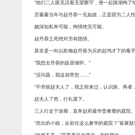
“他们二人眼见活着无望厮守，便一起跳湖殉了情
厉蓁蓁当年与赵丹蓉一见如故，正是因为二人
她深知私奔可能，殉情绝无可能。
赵丹蓉之死绝对另有隐情。
莫非是一向以欺侮赵丹蓉为乐的赵鸿才下的毒
“我想去丹蓉的故居缅怀。”
“没问题，我这就带您……”
“不劳烦赵夫人了，我之前来过，认识路。再者
赵夫人了然，行礼退下。
三人行走于游廊，直奔赵府最华贵奢靡的庭院
“庶出的小姐，从前住这么奢华的庭院？”崔展疑