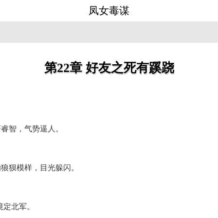
凤女毒谋
第22章 好友之死有蹊跷
严睿智，气势逼人。
的狼狈模样，目光躲闪。
境定北军。