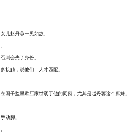
的女儿赵丹蓉一见如故。
鬟。
，否则会失了身份。
多多接触，说他们二人才匹配。
。
，在国子监里欺压家世弱于他的同窗，尤其是赵丹蓉这个庶妹。
。
动手动脚。
部。