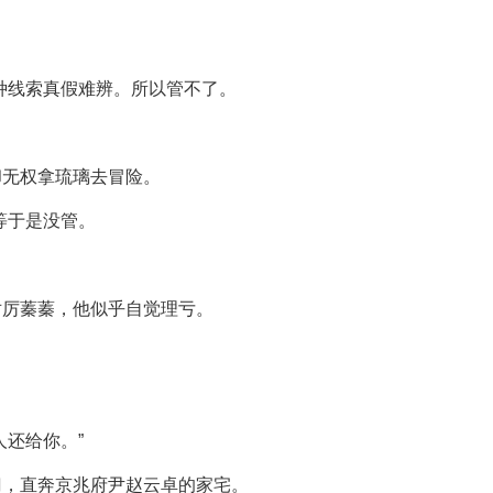
种线索真假难辨。所以管不了。
却无权拿琉璃去冒险。
等于是没管。
对厉蓁蓁，他似乎自觉理亏。
。
人还给你。”
门，直奔京兆府尹赵云卓的家宅。