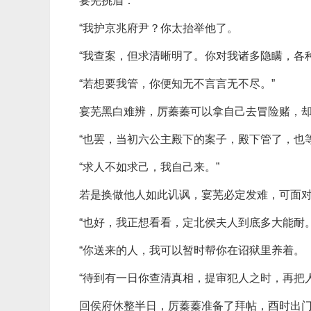
宴芜挑眉：
“我护京兆府尹？你太抬举他了。
“我查案，但求清晰明了。你对我诸多隐瞒，各
“若想要我管，你便知无不言言无不尽。”
宴芜黑白难辨，厉蓁蓁可以拿自己去冒险赌，
“也罢，当初六公主殿下的案子，殿下管了，也
“求人不如求己，我自己来。”
若是换做他人如此讥讽，宴芜必定发难，可面
“也好，我正想看看，定北侯夫人到底多大能耐
“你送来的人，我可以暂时帮你在诏狱里养着。
“待到有一日你查清真相，提审犯人之时，再把
回侯府休整半日，厉蓁蓁准备了拜帖，酉时出