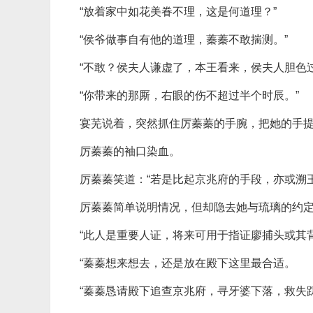
“放着家中如花美眷不理，这是何道理？”
“侯爷做事自有他的道理，蓁蓁不敢揣测。”
“不敢？侯夫人谦虚了，本王看来，侯夫人胆色
“你带来的那厮，右眼的伤不超过半个时辰。”
宴芜说着，突然抓住厉蓁蓁的手腕，把她的手
厉蓁蓁的袖口染血。
厉蓁蓁笑道：“若是比起京兆府的手段，亦或溯
厉蓁蓁简单说明情况，但却隐去她与琉璃的约
“此人是重要人证，将来可用于指证廖捕头或其
“蓁蓁想来想去，还是放在殿下这里最合适。
“蓁蓁恳请殿下追查京兆府，寻牙婆下落，救失踪