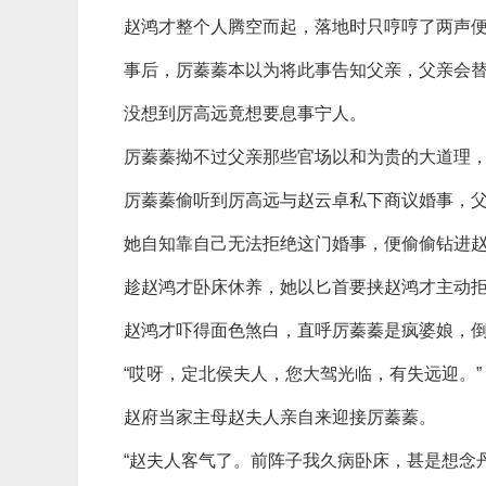
赵鸿才整个人腾空而起，落地时只哼哼了两声
事后，厉蓁蓁本以为将此事告知父亲，父亲会
没想到厉高远竟想要息事宁人。
厉蓁蓁拗不过父亲那些官场以和为贵的大道理
厉蓁蓁偷听到厉高远与赵云卓私下商议婚事，
她自知靠自己无法拒绝这门婚事，便偷偷钻进
趁赵鸿才卧床休养，她以匕首要挟赵鸿才主动
赵鸿才吓得面色煞白，直呼厉蓁蓁是疯婆娘，
“哎呀，定北侯夫人，您大驾光临，有失远迎。”
赵府当家主母赵夫人亲自来迎接厉蓁蓁。
“赵夫人客气了。前阵子我久病卧床，甚是想念