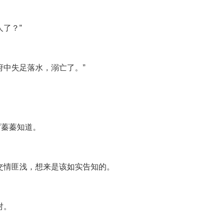
了？”
府中失足落水，溺亡了。”
厉蓁蓁知道。
交情匪浅，想来是该如实告知的。
对。