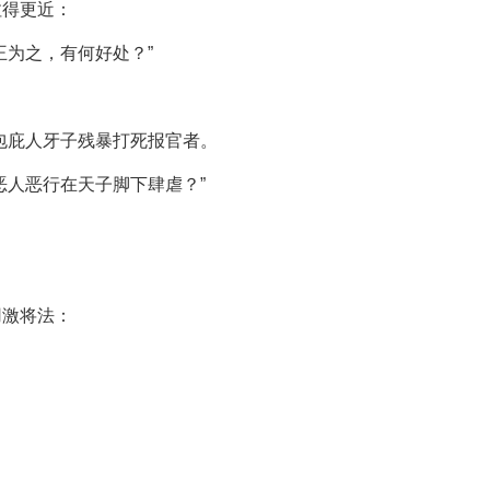
拉得更近：
王为之，有何好处？”
：
包庇人牙子残暴打死报官者。
恶人恶行在天子脚下肆虐？”
：
用激将法：