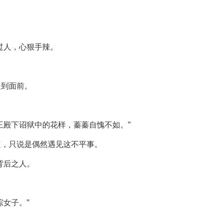
过人，心狠手辣。
提到面前。
王殿下诏狱中的花样，蓁蓁自愧不如。”
定，只说是偶然遇见这不平事。
背后之人。
女子。”