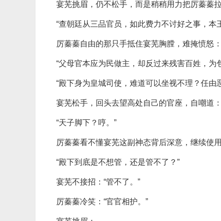
宴芜挑眉，仍不松手，而是稍稍用力把厉蓁蓁
“查朝廷从三品官员，如此费力不讨好之事，本
厉蓁蓁自由的那只手抵住宴芜胸膛，难掩愤怒
“父母官本应为民做主，却反过来残害百姓，为
“殿下身为皇城司使，难道可以坐视不理？任由
宴芜松手，回头去望高处自己的官座，自嘲道
“天子脚下？哼。”
厉蓁蓁看不懂宴芜这副神态背后深意，继续使
“殿下到底是不想管，还是管不了？”
宴芜不接招：“管不了。”
厉蓁蓁冷笑：“官官相护。”