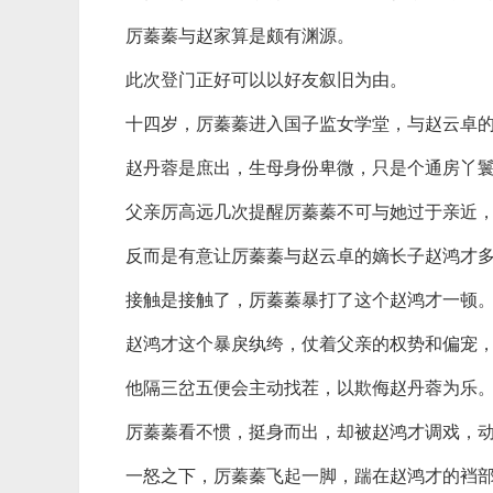
厉蓁蓁与赵家算是颇有渊源。
此次登门正好可以以好友叙旧为由。
十四岁，厉蓁蓁进入国子监女学堂，与赵云卓
赵丹蓉是庶出，生母身份卑微，只是个通房丫
父亲厉高远几次提醒厉蓁蓁不可与她过于亲近
反而是有意让厉蓁蓁与赵云卓的嫡长子赵鸿才
接触是接触了，厉蓁蓁暴打了这个赵鸿才一顿
赵鸿才这个暴戾纨绔，仗着父亲的权势和偏宠
他隔三岔五便会主动找茬，以欺侮赵丹蓉为乐
厉蓁蓁看不惯，挺身而出，却被赵鸿才调戏，
一怒之下，厉蓁蓁飞起一脚，踹在赵鸿才的裆