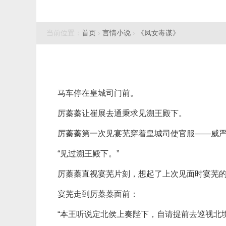
当前位置：
首页
›
言情小说
›
《凤女毒谋》
马车停在皇城司门前。
厉蓁蓁让崔展去通秉求见溯王殿下。
厉蓁蓁第一次见宴芜穿着皇城司使官服——威
“见过溯王殿下。”
厉蓁蓁直视宴芜片刻，想起了上次见面时宴芜
宴芜走到厉蓁蓁面前：
“本王听说定北侯上奏陛下，自请提前去巡视北