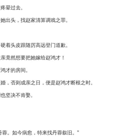
便疼晕过去。
替她出头，找赵家清算调戏之罪。
，硬着头皮跟随厉高远登门道歉。
父亲竟然想要把她嫁给赵鸿才！
赵鸿才的房间。
拒婚，否则成亲之日，便是赵鸿才断根之时。
倒也坚决不肯娶。
丹蓉。如今病愈，特来找丹蓉叙旧。”