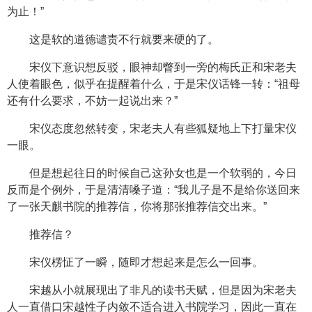
为止！”
这是软的道德谴责不行就要来硬的了。
宋仪下意识想反驳，眼神却瞥到一旁的梅氏正和宋老夫
人使着眼色，似乎在提醒着什么，于是宋仪话锋一转：“祖母
还有什么要求，不妨一起说出来？”
宋仪态度忽然转变，宋老夫人有些狐疑地上下打量宋仪
一眼。
但是想起往日的时候自己这孙女也是一个软弱的，今日
反而是个例外，于是清清嗓子道：“我儿子是不是给你送回来
了一张天麒书院的推荐信，你将那张推荐信交出来。”
推荐信？
宋仪楞怔了一瞬，随即才想起来是怎么一回事。
宋越从小就展现出了非凡的读书天赋，但是因为宋老夫
人一直借口宋越性子内敛不适合进入书院学习，因此一直在