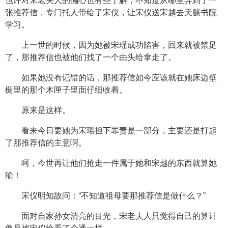
也许对宋老夫人的偏心也有些了解，不知道从哪里弄到了一
张推荐信，专门托人带给了宋仪，让宋仪送宋越去天麒书院
学习。
上一世的时候，因为她被宋瑶成功陷害，回来就被禁足
了，那推荐信也被他们找了一个由头给拿走了。
如果她没有记错的话，那推荐信如今应该就在她床边壁
橱里的那个木匣子里面仔细收着。
原来是这样。
看来今日要她为宋瑶担下罪责是一部分，主要还是打起
了那推荐信的主意啊。
呵，今世再让他们抢走一件属于她和宋越的东西就算她
输！
宋仪明知故问：“不知道祖母要那推荐信是做什么？”
面对自家孙女清亮的目光，宋老夫人只觉得自己的算计