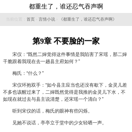
都重生了，谁还忍气吞声啊
当前位置：
首页
›
言情小说
›
《都重生了，谁还忍气吞声啊》
第9章 不要脸的一家
宋仪：“既然二婶觉得这件事情是我陷害了宋瑶，那二婶
干脆跟着我现在去一趟县主府如何？”
梅氏：“什么？”
宋仪环抱双手：“如今县主应当也还没有歇下，金灵儿差
不多也该醒过来了，二婶既然觉得是我推的金灵儿下水，不
如现在就过去与县主说清楚，还宋瑶一个清白？”
听到宋仪的话，梅氏的眼神有些闪烁。
见她不说话，亭亭立于堂中的少女轻哂一声。