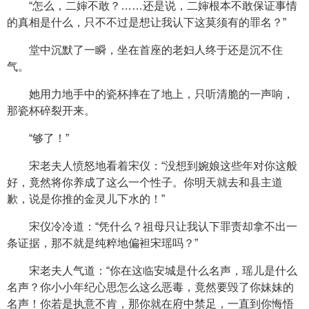
“怎么，二婶不敢？……还是说，二婶根本不敢保证事情
的真相是什么，只不不过是想让我认下这莫须有的罪名？”
堂中沉默了一瞬，坐在首座的老妇人终于还是沉不住
气。
她用力地手中的瓷杯摔在了地上，只听清脆的一声响，
那瓷杯碎裂开来。
“够了！”
宋老夫人愤怒地看着宋仪：“没想到婉娘这些年对你这般
好，竟然将你养成了这么一个性子。你明天就去和县主道
歉，说是你推的金灵儿下水的！”
宋仪冷冷道：“凭什么？祖母只让我认下罪责却拿不出一
条证据，那不就是纯粹地偏袒宋瑶吗？”
宋老夫人气道：“你在这临安城是什么名声，瑶儿是什么
名声？你小小年纪心思怎么这么恶毒，竟然要毁了你妹妹的
名声！你若是执意不肯，那你就在府中禁足，一直到你悔悟