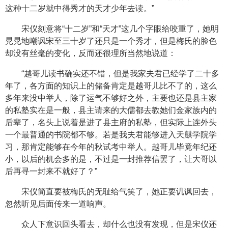
这种十二岁就中得秀才的天才少年去读。”
宋仪刻意将“十二岁”和“天才”这几个字眼给咬重了，她明
晃晃地嘲讽宋至三十岁了还只是一个秀才，但是梅氏的脸色
却没有丝毫的变化，反而还很理所当然地说道：
“越哥儿读书确实还不错，但是我家夫君已经学了二十多
年了，各方面的知识上的储备肯定是越哥儿比不了的，这么
多年来没中举人，除了运气不够好之外，主要也还是县主家
的私塾实在是一般，县主请来的大儒都去教她们金家族内的
后辈了，名头上说着是进了县主府的私塾，但实际上连外头
一个最普通的书院都不够。若是我夫君能够进入天麒学院学
习，那肯定能够在今年的秋试考中举人。越哥儿毕竟年纪还
小，以后的机会多的是，不过是一封推荐信罢了，让大哥以
后再寻一封来不就好了？”
宋仪简直要被梅氏的无耻给气笑了，她正要讥讽回去，
忽然听见后面传来一道响声。
众人下意识回头看去，却什么也没有发现，但是宋仪还