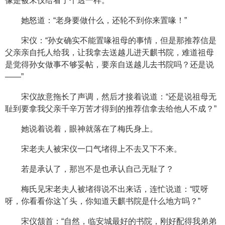
像是被宋仪给看了个透一样。
她怒道：“老身要做什么，还轮不到你来置喙！”
宋仪：“孙女确实不能置喙祖母的事情，但是那推荐信是
父亲亲自托人给我，让我拿去送越儿进天麒书院，难道祖母
是觉得孙女做事不够妥帖，要亲自送越儿去书院吗？还是说
——”
宋仪故意拖长了声调，然后才接着说道：“还是说祖母无
耻到要拿我父亲千辛万苦才得到的推荐信拿去给他人不成？”
她说着说着，眼神就落在了梅氏身上。
宋老夫人被宋仪一口气堵得上不去又下不来。
若是承认了，那岂不是也承认自己无耻了？
梅氏见宋老夫人被堵得说不出来话，连忙说道：“哎呀
呀，你看看你这丫头，你知道天麒书院是什么地方吗？”
宋仪颔首：“自然，临安城最好的书院，刚好配得我弟弟