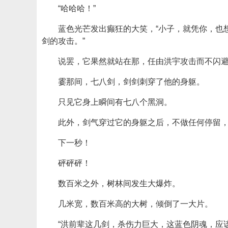
“哈哈哈！”
蓝色光芒发出癫狂的大笑，“小子，就凭你，也
剑的攻击。”
说罢，它果然就站在那，任由洪宇攻击而不闪
霎那间，七八剑，剑剑刺穿了他的身躯。
只见它身上瞬间有七八个黑洞。
此外，剑气穿过它的身躯之后，不做任何停留
下一秒！
砰砰砰！
数百米之外，树林间发生大爆炸。
几米宽，数百米高的大树，倾倒了一大片。
“洪前辈这几剑，杀伤力巨大，这蓝色阴魂，应