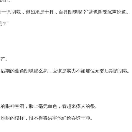
符”。
付一具阴魂，但如果是十具，百具阴魂呢？”蓝色阴魂沉声说道。
？”
光芒。
婴后期的蓝色阴魂那么亮，应该是实力不如那位元婴后期的阴魂
。
体的眼神空洞，脸上毫无血色，看起来瘆人的很。
渴难耐的模样，恨不得将洪宇他们给吞噬干净。