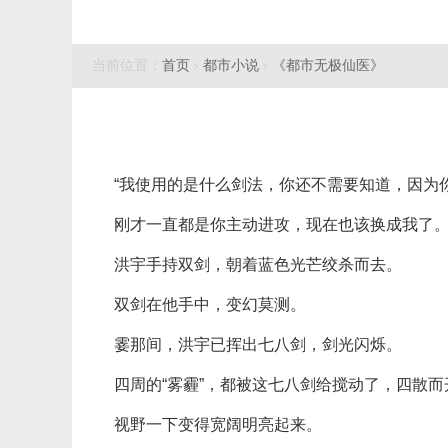
当前位置：
首页
›
都市小说
›
《都市无极仙医》
“我使用的是什么剑法，你还不需要知道，因为
刚才一直都是你主动进攻，现在也该换成我了。
洪宇手持双剑，朝着蓝色光芒绞杀而去。
双剑在他手中，变幻莫测。
霎那间，洪宇已挥出七八剑，剑光闪烁。
四周的“雾霾”，都被这七八剑给搅动了，四散而
视野一下变得宽阔明亮起来。