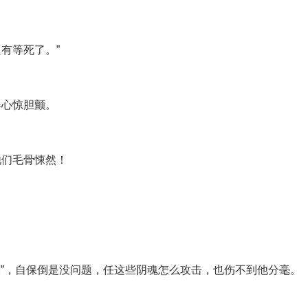
有等死了。”
。
得心惊胆颤。
他们毛骨悚然！
剑”，自保倒是没问题，任这些阴魂怎么攻击，也伤不到他分毫。