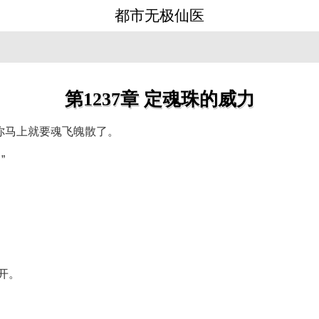
都市无极仙医
第1237章 定魂珠的威力
你马上就要魂飞魄散了。
”
开。