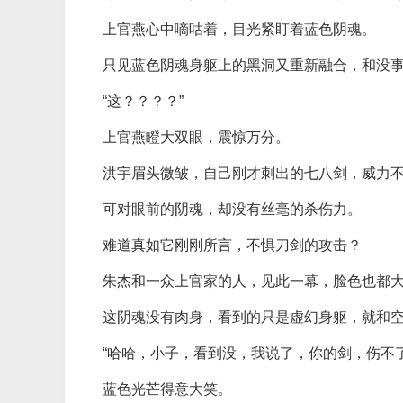
上官燕心中嘀咕着，目光紧盯着蓝色阴魂。
只见蓝色阴魂身躯上的黑洞又重新融合，和没
“这？？？？”
上官燕瞪大双眼，震惊万分。
洪宇眉头微皱，自己刚才刺出的七八剑，威力
可对眼前的阴魂，却没有丝毫的杀伤力。
难道真如它刚刚所言，不惧刀剑的攻击？
朱杰和一众上官家的人，见此一幕，脸色也都
这阴魂没有肉身，看到的只是虚幻身躯，就和
“哈哈，小子，看到没，我说了，你的剑，伤不
蓝色光芒得意大笑。