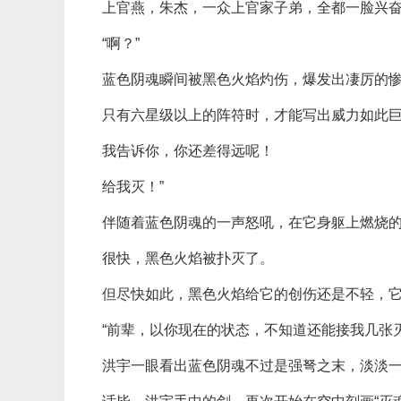
上官燕，朱杰，一众上官家子弟，全都一脸兴
“啊？”
蓝色阴魂瞬间被黑色火焰灼伤，爆发出凄厉的惨
只有六星级以上的阵符时，才能写出威力如此巨
我告诉你，你还差得远呢！
给我灭！”
伴随着蓝色阴魂的一声怒吼，在它身躯上燃烧
很快，黑色火焰被扑灭了。
但尽快如此，黑色火焰给它的创伤还是不轻，
“前辈，以你现在的状态，不知道还能接我几张灭
洪宇一眼看出蓝色阴魂不过是强弩之末，淡淡一