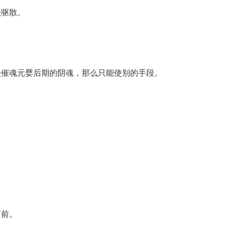
法驱散。
法催魂元婴后期的阴魂，那么只能使别的手段。
面前。