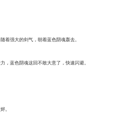
伴随着强大的剑气，朝着蓝色阴魂轰去。
毁力，蓝色阴魂这回不敢大意了，快速闪避。
灰烬。