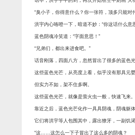
话毕，洪宇手中的剑，再次开始在空中刻画“灭魂
“臭小子，你得意什么？你一张符，顶多只能对
洪宇内心咯噔一下，暗道不妙：“你这话什么意思
蓝色阴魂冷笑道：“字面意思！”
“兄弟们，都出来进食吧。”
话音刚落，四面八方，忽然冒出了很多的蓝色
这些蓝色光芒，从亮度上看，似乎没有那具元
但实力不如，架不住多啊。
这些蓝色光芒，就像是萤火虫一般，快速飞来
靠近之后，蓝色光芒化作一具具阴魂，阴魂躯
它们将洪宇等人包围其中，露出獠牙，一副饥
“这……这怎么一下子冒出了这么多的阴魂？