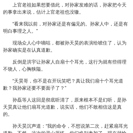
上官老祖如果想要借此，对孙家发难的话，孙家把今天
的事拿出来说，估计上官老祖也没辙。
“看来我以前，对孙家还是有偏见的。孙家人中，还是有
明白事理之人。”
现场众人心中嘀咕，都被孙天昊的表演给唬住了，认为
孙家确实是在认真道歉。
反倒是洪宇让孙家人自扇十个耳光，这行为就有些得理
不饶人，心胸狭隘。
“天昊哥，你不是在开玩笑吧？真让我们扇十个耳光道
歉？我孙家还要不要面子了？”
孙磊等人这回是彻底听清了，原来根本不是幻听，是孙
天昊真让他们扇耳光道歉，说实话，他们不敢相信这是真
的。
孙天昊沉声道：“我的命令，不想说第二次，赶紧扇耳光