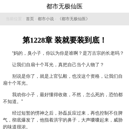
都市无极仙医
当前位置：
首页
›
都市小说
›
《都市无极仙医》
第1228章 装就要装到底！
“妈的，臭小子，你以为你是谁啊？是万古宗的长老吗？
让我们自扇十个耳光，真把自己当个人物了？
别说是你了，就是上官弘毅，也没这个资格，让我们自
扇十个耳光。
我劝你小子，最好懂得收敛，不然，怎么死的，恐怕都
不知道。”
经过短暂的愣神之后，孙磊反应过来，再也控制不住脾
气，彻底爆发了，他指着洪宇的鼻子，大声囔囔起来，威胁
的味道很浓。