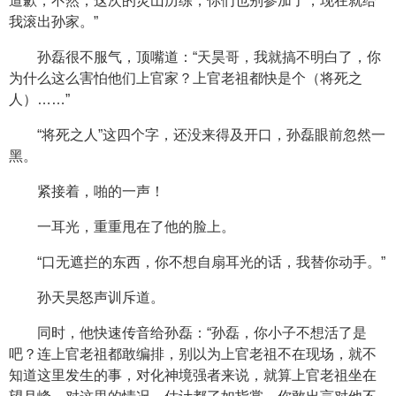
道歉，不然，这次的灵山历练，你们也别参加了，现在就给
我滚出孙家。”
孙磊很不服气，顶嘴道：“天昊哥，我就搞不明白了，你
为什么这么害怕他们上官家？上官老祖都快是个（将死之
人）……”
“将死之人”这四个字，还没来得及开口，孙磊眼前忽然一
黑。
紧接着，啪的一声！
一耳光，重重甩在了他的脸上。
“口无遮拦的东西，你不想自扇耳光的话，我替你动手。”
孙天昊怒声训斥道。
同时，他快速传音给孙磊：“孙磊，你小子不想活了是
吧？连上官老祖都敢编排，别以为上官老祖不在现场，就不
知道这里发生的事，对化神境强者来说，就算上官老祖坐在