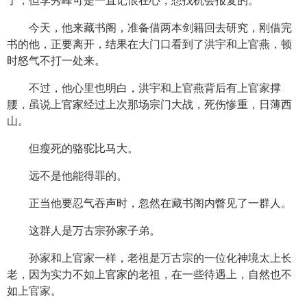
了，但李秀峰可是一直记恨在心，想找机会报复的。
今天，他来藏书阁，准备借两本剑籍回去研究，刚借完
书的他，正要离开，结果在大门口看到了洪宇和上官燕，顿
时怒气不打一处来。
不过，他心里也明白，洪宇和上官燕背后有上官家撑
腰，虽说上官家经过上次那场宗门大战，死伤惨重，日薄西
山。
但瘦死的骆驼比马大。
远不是他能得罪的。
正当他要忍气吞声时，忽然在藏书阁内瞥见了一群人。
这群人是万古宗孙家子弟。
孙家和上官家一样，老祖是万古宗的一位化神境太上长
老，因为实力不如上官家的老祖，在一些待遇上，自然也不
如上官家。