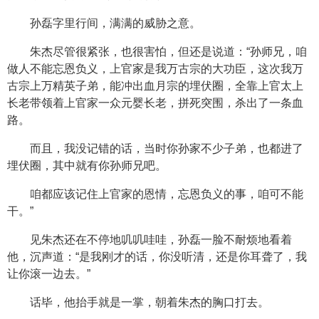
孙磊字里行间，满满的威胁之意。
朱杰尽管很紧张，也很害怕，但还是说道：“孙师兄，咱
做人不能忘恩负义，上官家是我万古宗的大功臣，这次我万
古宗上万精英子弟，能冲出血月宗的埋伏圈，全靠上官太上
长老带领着上官家一众元婴长老，拼死突围，杀出了一条血
路。
而且，我没记错的话，当时你孙家不少子弟，也都进了
埋伏圈，其中就有你孙师兄吧。
咱都应该记住上官家的恩情，忘恩负义的事，咱可不能
干。”
见朱杰还在不停地叽叽哇哇，孙磊一脸不耐烦地看着
他，沉声道：“是我刚才的话，你没听清，还是你耳聋了，我
让你滚一边去。”
话毕，他抬手就是一掌，朝着朱杰的胸口打去。