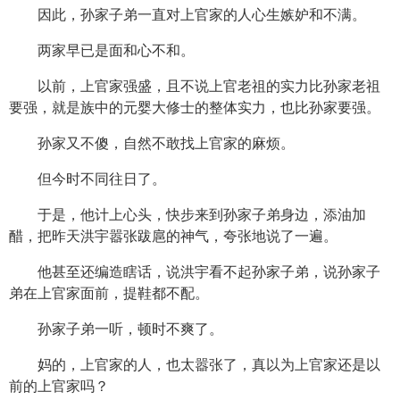
因此，孙家子弟一直对上官家的人心生嫉妒和不满。
两家早已是面和心不和。
以前，上官家强盛，且不说上官老祖的实力比孙家老祖
要强，就是族中的元婴大修士的整体实力，也比孙家要强。
孙家又不傻，自然不敢找上官家的麻烦。
但今时不同往日了。
于是，他计上心头，快步来到孙家子弟身边，添油加
醋，把昨天洪宇嚣张跋扈的神气，夸张地说了一遍。
他甚至还编造瞎话，说洪宇看不起孙家子弟，说孙家子
弟在上官家面前，提鞋都不配。
孙家子弟一听，顿时不爽了。
妈的，上官家的人，也太嚣张了，真以为上官家还是以
前的上官家吗？