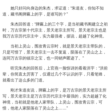
她只好问向身边的朱杰，求证道：“朱道友，你知不知
道，藏书阁牌匾上的字，是谁写的？”
朱杰回答道：“牌匾上的三个字，是当初藏书阁建立之初
时，万古宗第十代宗主，景天老宗主所写。景天老宗主也是
我万古宗历代宗主中，实力最强者，据说，超越了化神境。
当初上灵山，围攻青云宗时，就是景天老宗主带队的，
只是可惜了，景天老宗主一去不复返，陨落在了灵山之上，
连同万古宗的镇宗之宝，也一同销声匿迹了。”
听完朱杰的回答后，上官燕一脸惊讶的看着洪宇：“洪前
辈，你简直太厉害了，仅通过几个不认识的字，只看笔锋，
就看出了这么多的门道。
刚才朱道友说，牌匾上的字，是万古宗的景天老宗主所
写，景天老宗主是万古宗历代宗主中最强的，实力超越了化
神境，当初就是他老人家带队，上灵山，围攻青云宗，可
惜，他老人家陨落在了灵山之上……”