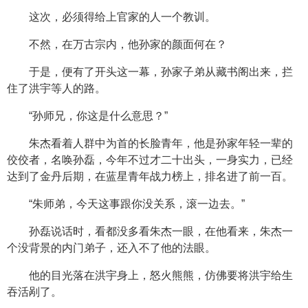
这次，必须得给上官家的人一个教训。
不然，在万古宗内，他孙家的颜面何在？
于是，便有了开头这一幕，孙家子弟从藏书阁出来，拦
住了洪宇等人的路。
“孙师兄，你这是什么意思？”
朱杰看着人群中为首的长脸青年，他是孙家年轻一辈的
佼佼者，名唤孙磊，今年不过才二十出头，一身实力，已经
达到了金丹后期，在蓝星青年战力榜上，排名进了前一百。
“朱师弟，今天这事跟你没关系，滚一边去。”
孙磊说话时，看都没多看朱杰一眼，在他看来，朱杰一
个没背景的内门弟子，还入不了他的法眼。
他的目光落在洪宇身上，怒火熊熊，仿佛要将洪宇给生
吞活剐了。