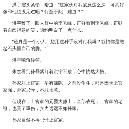
洪宇眉头紧锁，暗道：“这家伙对我敌意这么深，可我好
像和他也没见过吧？何至于此，难道？”
洪宇瞥了一眼人群中的李秀峰，正好看到李秀峰，正朝
着自己得意的笑，隐约明白了一点什么。
“还真是一个小人，想用这种手段对付我吗？就怕你是搬
起石头砸自己的脚。”
洪宇嘴角轻笑。
朱杰看到孙磊紧盯着洪宇不放，心中恍然大悟。
孙家对上官家，早有嫌隙，之前没争斗，那是因为上官
家强，孙家忌惮，不敢招惹。
但现在，上官家的元婴大修士，全部战死，上官家的老
祖，也受了重伤，实力远远不如孙家。
孙家自然不再忌惮上官家。