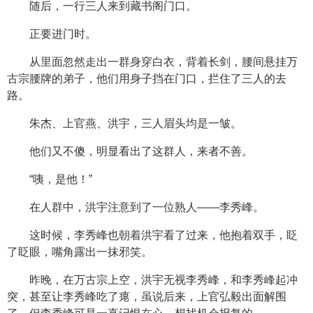
随后，一行三人来到藏书阁门口。
正要进门时。
从里面忽然走出一群身穿白衣，背着长剑，腰间悬挂万
古宗腰牌的弟子，他们用身子挡在门口，拦住了三人的去
路。
朱杰、上官燕、洪宇，三人眉头均是一皱。
他们又不傻，明显看出了这群人，来者不善。
“咦，是他！”
在人群中，洪宇注意到了一位熟人——李秀峰。
这时候，李秀峰也朝着洪宇看了过来，他抱着双手，眨
了眨眼，嘴角露出一抹邪笑。
昨晚，在万古宗上空，洪宇无视李秀峰，和李秀峰起冲
突，甚至让李秀峰吃了瘪，虽说后来，上官弘毅出面解围