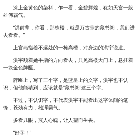
涂上金黄色的染料，乍一看，金碧辉煌，犹如天宫一般
雄伟霸气。
“洪前辈，你看，那栋楼，就是万古宗的藏书阁，我们进
去看看。”
上官燕指着不远处的一栋高楼，对身边的洪宇说道。
洪宇顺着她手指的方向看去，只见高楼大门上，悬挂着
一块金色牌匾。
牌匾上，写了三个字，是蓝星上的文字，洪宇也不认
识，但他能猜到，应该就是”藏书阁”这三个字。
不过，不认识字，不代表洪宇不能看出这字体间的笔
锋，苍劲有力，雄浑霸气。
多看几眼，震人心魄，让人望而生畏。
“好字！”