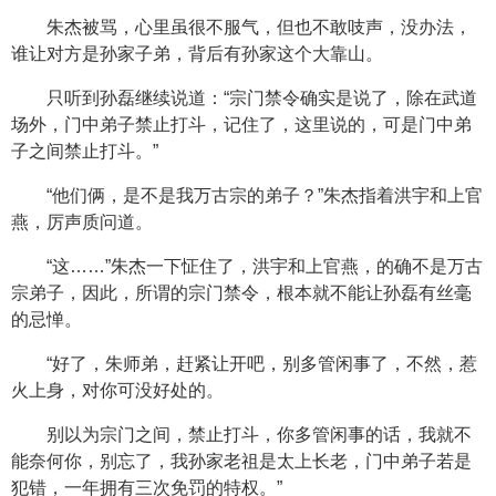
朱杰被骂，心里虽很不服气，但也不敢吱声，没办法，
谁让对方是孙家子弟，背后有孙家这个大靠山。
只听到孙磊继续说道：“宗门禁令确实是说了，除在武道
场外，门中弟子禁止打斗，记住了，这里说的，可是门中弟
子之间禁止打斗。”
“他们俩，是不是我万古宗的弟子？”朱杰指着洪宇和上官
燕，厉声质问道。
“这……”朱杰一下怔住了，洪宇和上官燕，的确不是万古
宗弟子，因此，所谓的宗门禁令，根本就不能让孙磊有丝毫
的忌惮。
“好了，朱师弟，赶紧让开吧，别多管闲事了，不然，惹
火上身，对你可没好处的。
别以为宗门之间，禁止打斗，你多管闲事的话，我就不
能奈何你，别忘了，我孙家老祖是太上长老，门中弟子若是
犯错，一年拥有三次免罚的特权。”