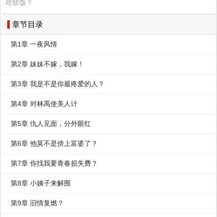
吃软饭？
章节目录
第1章 一夜风情
第2章 妹妹不嫁，我嫁！
第3章 我是不是你最疼爱的人？
第4章 对林禹使美人计
第5章 仇人见面，分外眼红
第6章 他莫不是傍上富婆了？
第7章 你找我要青春损失费？
第8章 小姨子来解围
第9章 旧情复燃？