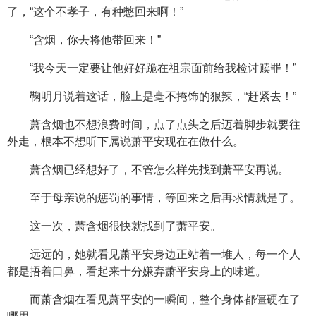
了，“这个不孝子，有种憋回来啊！”
“含烟，你去将他带回来！”
“我今天一定要让他好好跪在祖宗面前给我检讨赎罪！”
鞠明月说着这话，脸上是毫不掩饰的狠辣，“赶紧去！”
萧含烟也不想浪费时间，点了点头之后迈着脚步就要往
外走，根本不想听下属说萧平安现在在做什么。
萧含烟已经想好了，不管怎么样先找到萧平安再说。
至于母亲说的惩罚的事情，等回来之后再求情就是了。
这一次，萧含烟很快就找到了萧平安。
远远的，她就看见萧平安身边正站着一堆人，每一个人
都是捂着口鼻，看起来十分嫌弃萧平安身上的味道。
而萧含烟在看见萧平安的一瞬间，整个身体都僵硬在了