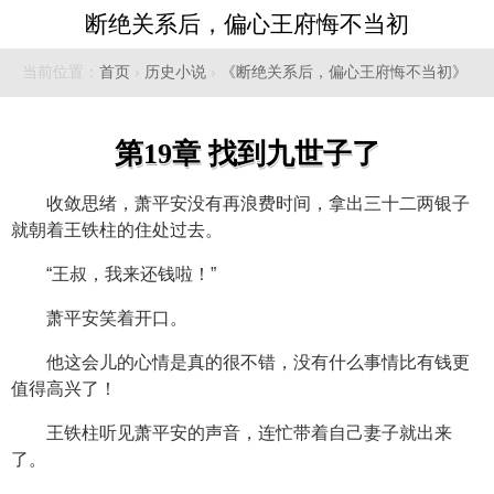
断绝关系后，偏心王府悔不当初
当前位置：
首页
›
历史小说
›
《断绝关系后，偏心王府悔不当初》
第19章 找到九世子了
收敛思绪，萧平安没有再浪费时间，拿出三十二两银子
就朝着王铁柱的住处过去。
“王叔，我来还钱啦！”
萧平安笑着开口。
他这会儿的心情是真的很不错，没有什么事情比有钱更
值得高兴了！
王铁柱听见萧平安的声音，连忙带着自己妻子就出来
了。