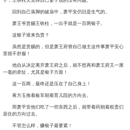
子，王铁柱又觉得自己妻子说的没有问题。
回到自己落脚的破庙中，萧平安仍旧是生气的。
萧王爷赏赐王铁柱，一出手就是一百两银子。
这银子谁来负责？
虽然是赏赐的，但是萧王府替自己做主这件事萧平安心
里很不舒服！
他自从决定离开萧王府之后，就不想再和萧王府又一厘
一毫的牵扯，尤其是银子方面！
这一百两，最终还是压在了自己身上！
蒋方玉推着板车朝着育儿院的方向去。
而萧平安他们吃了一些东西之后，就带着药朝着权贵们
居住的方向过去。
不管怎么样，赚银子最要紧！