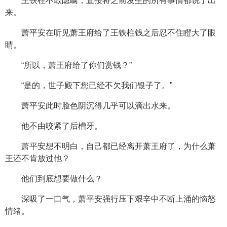
王铁柱不敢隐瞒，直接将之前发生的所有事情都说了出
来。
萧平安在听见萧王府给了王铁柱钱之后忍不住瞪大了眼
睛。
“所以，萧王府给了你们赏钱？”
“是的，世子殿下您已经不欠我们银子了。”
萧平安此时脸色阴沉得几乎可以滴出水来。
他不由咬紧了后槽牙。
萧平安想不明白，自己都已经离开萧王府了，为什么萧
王还不肯放过他？
他们到底想要做什么？
深吸了一口气，萧平安强行压下艰辛中不断上涌的恼怒
情绪。