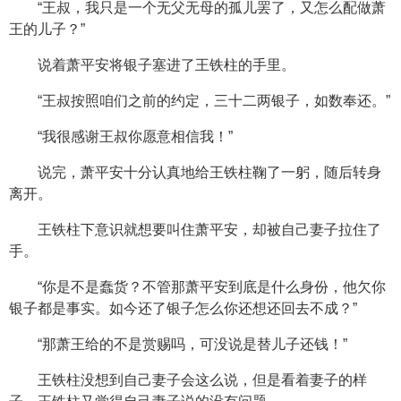
“王叔，我只是一个无父无母的孤儿罢了，又怎么配做萧
王的儿子？”
说着萧平安将银子塞进了王铁柱的手里。
“王叔按照咱们之前的约定，三十二两银子，如数奉还。”
“我很感谢王叔你愿意相信我！”
说完，萧平安十分认真地给王铁柱鞠了一躬，随后转身
离开。
王铁柱下意识就想要叫住萧平安，却被自己妻子拉住了
手。
“你是不是蠢货？不管那萧平安到底是什么身份，他欠你
银子都是事实。如今还了银子怎么你还想还回去不成？”
“那萧王给的不是赏赐吗，可没说是替儿子还钱！”
王铁柱没想到自己妻子会这么说，但是看着妻子的样