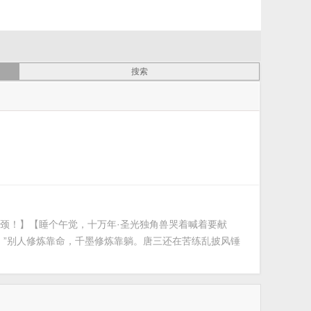
瓶颈！】【睡个午觉，十万年·圣光独角兽哭着喊着要献
！”别人修炼靠命，千墨修炼靠躺。唐三还在苦练乱披风锤