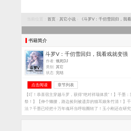
当前位置：
首页
›
其它小说
›
《斗罗V：千仞雪回归，我
书籍简介
斗罗V：千仞雪回归，我看戏就变强
作者:
饿死DJ
类别:
其它
状态:
完结
点击阅读
章节列表
【叮！恭喜宿主穿越斗罗，获得“绝对祥瑞体质”！】千墨：
祭！】【伸个懒腰，路边捡到被遗弃的猫耳娘朱竹清！】千
法？千墨已经把十万年魂环当呼啦圈转了！玉小刚还在研究