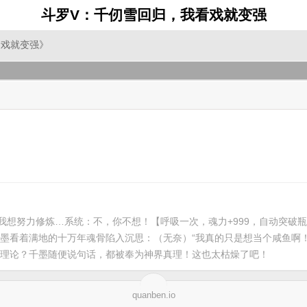
斗罗V：千仞雪回归，我看戏就变强
看戏就变强》
我想努力修炼…系统：不，你不想！【呼吸一次，魂力+999，自动突破
墨看着满地的十万年魂骨陷入沉思：（无奈）“我真的只是想当个咸鱼啊
理论？千墨随便说句话，都被奉为神界真理！这也太枯燥了吧！
quanben.io