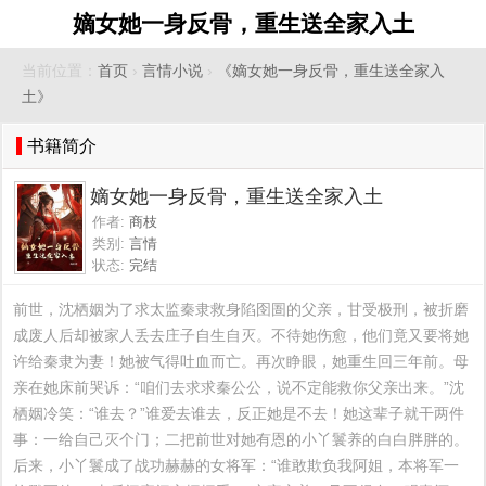
嫡女她一身反骨，重生送全家入土
当前位置：
首页
›
言情小说
›
《嫡女她一身反骨，重生送全家入
土》
书籍简介
嫡女她一身反骨，重生送全家入土
作者:
商枝
类别:
言情
状态:
完结
前世，沈栖姻为了求太监秦隶救身陷囹圄的父亲，甘受极刑，被折磨
成废人后却被家人丢去庄子自生自灭。不待她伤愈，他们竟又要将她
许给秦隶为妻！她被气得吐血而亡。再次睁眼，她重生回三年前。母
亲在她床前哭诉：“咱们去求求秦公公，说不定能救你父亲出来。”沈
栖姻冷笑：“谁去？”谁爱去谁去，反正她是不去！她这辈子就干两件
事：一给自己灭个门；二把前世对她有恩的小丫鬟养的白白胖胖的。
后来，小丫鬟成了战功赫赫的女将军：“谁敢欺负我阿姐，本将军一