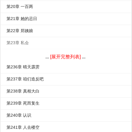
第20章 一百两
第21章 她的忌日
第22章 郑姨娘
第23章 私会
第24章 你这回可小点声叫
...
[展开完整列表]
...
第236章 晴天霹雳
第237章 咱们造反吧
第238章 真相大白
第239章 死而复生
第240章 认识
第241章 人去楼空