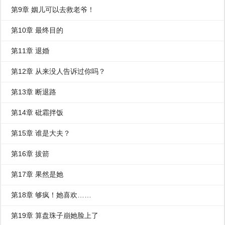
第9章 姻儿可以去救老爷！
第10章 最终目的
第11章 退婚
第12章 从来没人告诉过你吗？
第13章 断退路
第14章 砒霜拌饭
第15章 谁是大夫？
第16章 拔箭
第17章 果然是她
第18章 够疯！她喜欢……
第19章 算盘珠子崩她脸上了