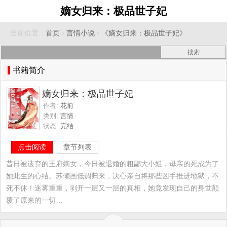
嫡女归来：极品世子妃
当前位置：
首页
›
言情小说
›
《嫡女归来：极品世子妃》
书籍简介
嫡女归来：极品世子妃
作者:
花前
类别:
言情
状态:
完结
点击阅读
章节列表
昔日被遗弃的王府嫡女，今日被退婚的粗鄙大小姐，母亲的死成为了
她此生的心结。苏倾画低调归来，决心亲自将那些凶手推进地狱，不
死不休！迷雾重重，剥开一层又一层的真相，她竟发现自己的身世颠
覆了原来的一切…