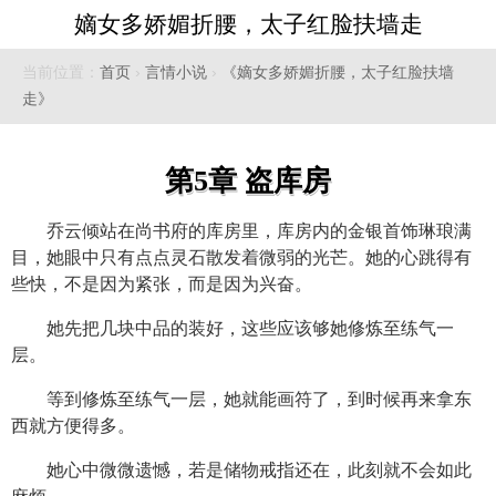
嫡女多娇媚折腰，太子红脸扶墙走
当前位置：
首页
›
言情小说
›
《嫡女多娇媚折腰，太子红脸扶墙
走》
第5章 盗库房
乔云倾站在尚书府的库房里，库房内的金银首饰琳琅满
目，她眼中只有点点灵石散发着微弱的光芒。她的心跳得有
些快，不是因为紧张，而是因为兴奋。
她先把几块中品的装好，这些应该够她修炼至练气一
层。
等到修炼至练气一层，她就能画符了，到时候再来拿东
西就方便得多。
她心中微微遗憾，若是储物戒指还在，此刻就不会如此