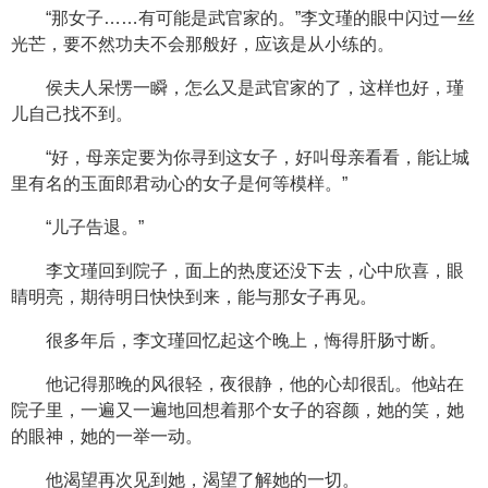
“那女子……有可能是武官家的。”李文瑾的眼中闪过一丝
光芒，要不然功夫不会那般好，应该是从小练的。
侯夫人呆愣一瞬，怎么又是武官家的了，这样也好，瑾
儿自己找不到。
“好，母亲定要为你寻到这女子，好叫母亲看看，能让城
里有名的玉面郎君动心的女子是何等模样。”
“儿子告退。”
李文瑾回到院子，面上的热度还没下去，心中欣喜，眼
睛明亮，期待明日快快到来，能与那女子再见。
很多年后，李文瑾回忆起这个晚上，悔得肝肠寸断。
他记得那晚的风很轻，夜很静，他的心却很乱。他站在
院子里，一遍又一遍地回想着那个女子的容颜，她的笑，她
的眼神，她的一举一动。
他渴望再次见到她，渴望了解她的一切。