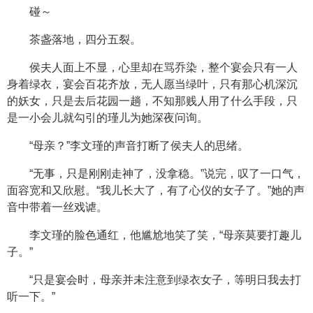
碰～
茶盏落地，四分五裂。
侯夫人面上不显，心里却在骂乔染，整个宴会只有一人
身着绿衣，宴会百花齐放，无人愿当绿叶，只有那心机深沉
的妖女，只是去后花园一趟，不知那贱人用了什么手段，只
是一小会儿就勾引的瑾儿为她深夜问询。
“母亲？”李文瑾的声音打断了侯夫人的思绪。
“无事，只是刚刚走神了，没拿稳。”说完，叹了一口气，
面容宽和又欣慰。“我儿长大了，有了心仪的女子了。”她的声
音中带着一丝戏谑。
李文瑾的脸色通红，他尴尬地笑了笑，“母亲莫要打趣儿
子。”
“只是宴会时，母亲并未注意到绿衣女子，等明日我去打
听一下。”