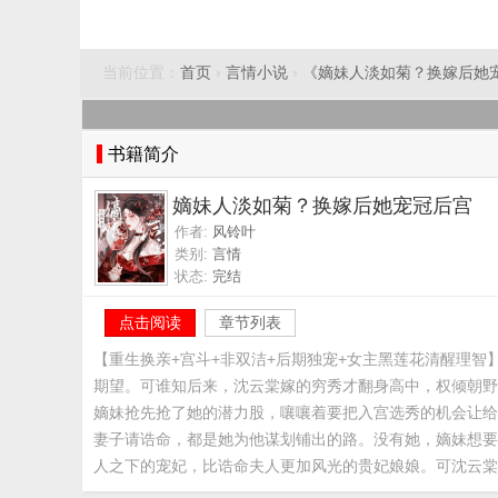
当前位置：
首页
›
言情小说
›
《嫡妹人淡如菊？换嫁后她
书籍简介
嫡妹人淡如菊？换嫁后她宠冠后宫
作者:
风铃叶
类别:
言情
状态:
完结
点击阅读
章节列表
【重生换亲+宫斗+非双洁+后期独宠+女主黑莲花清醒理
期望。可谁知后来，沈云棠嫁的穷秀才翻身高中，权倾朝野
嫡妹抢先抢了她的潜力股，嚷嚷着要把入宫选秀的机会让给
妻子请诰命，都是她为他谋划铺出的路。没有她，嫡妹想要
人之下的宠妃，比诰命夫人更加风光的贵妃娘娘。可沈云棠