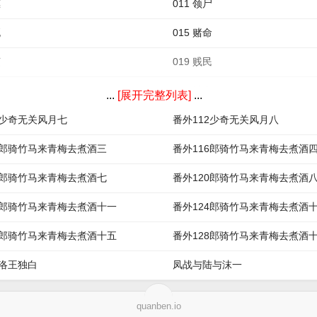
惠
011 领尸
死
015 赌命
烦
019 贱民
你
023 抽血
...
[展开完整列表]
...
1少奇无关风月七
番外112少奇无关风月八
5郎骑竹马来青梅去煮酒三
番外116郎骑竹马来青梅去煮酒
9郎骑竹马来青梅去煮酒七
番外120郎骑竹马来青梅去煮酒
3郎骑竹马来青梅去煮酒十一
番外124郎骑竹马来青梅去煮酒
7郎骑竹马来青梅去煮酒十五
番外128郎骑竹马来青梅去煮酒
1洛王独白
凤战与陆与沫一
quanben.io