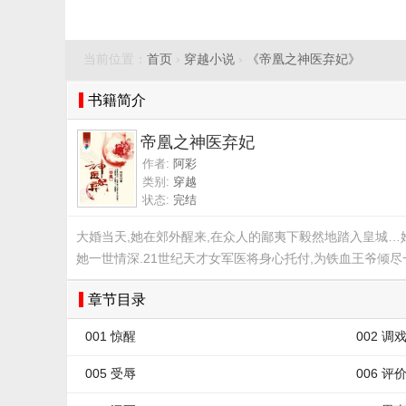
当前位置：
首页
›
穿越小说
›
《帝凰之神医弃妃》
书籍简介
帝凰之神医弃妃
作者:
阿彩
类别:
穿越
状态:
完结
大婚当天,她在郊外醒来,在众人的鄙夷下毅然地踏入皇城…
她一世情深.21世纪天才女军医将身心托付,为铁血王爷倾尽
章节目录
001 惊醒
002 调
005 受辱
006 评