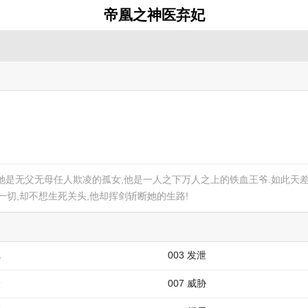
帝凰之神医弃妃
她是无父无母任人欺凌的孤女,他是一人之下万人之上的铁血王爷.如此天差
一切,却不想生死关头,他却挥剑斩断她的生路!
戏
003 发泄
价
007 威胁