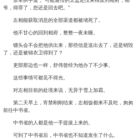
禁军拱手道，“可能通传的太监还没来得及到相府，相
爷，得罪了，您还是回去吧。”
左相能获取消息的全部渠道都被堵死了。
他不甘心的回到相府，整整一夜未睡。
镖头会不会把他供出来，那些信是送出去了，还是销毁
了，还是被锦衣卫得到了？
吏部那边也一样，舒伟曾经为他办了不少事。
这些事情可都见不得光。
对左相目前的处境来说，无异于雪上加霜。
第二天早上，宵禁刚刚结束，左相饭都来不及吃，匆匆
前往中书省。
中书省的人都是他一手提拔上来的。
可到了中书省后，中书省也不知道发生了什么。