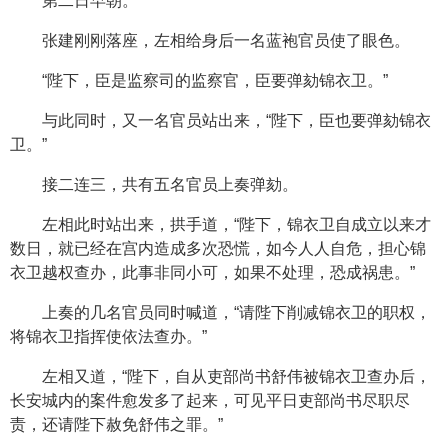
第二日早朝。
张建刚刚落座，左相给身后一名蓝袍官员使了眼色。
“陛下，臣是监察司的监察官，臣要弹劾锦衣卫。”
与此同时，又一名官员站出来，“陛下，臣也要弹劾锦衣
卫。”
接二连三，共有五名官员上奏弹劾。
左相此时站出来，拱手道，“陛下，锦衣卫自成立以来才
数日，就已经在宫内造成多次恐慌，如今人人自危，担心锦
衣卫越权查办，此事非同小可，如果不处理，恐成祸患。”
上奏的几名官员同时喊道，“请陛下削减锦衣卫的职权，
将锦衣卫指挥使依法查办。”
左相又道，“陛下，自从吏部尚书舒伟被锦衣卫查办后，
长安城内的案件愈发多了起来，可见平日吏部尚书尽职尽
责，还请陛下赦免舒伟之罪。”