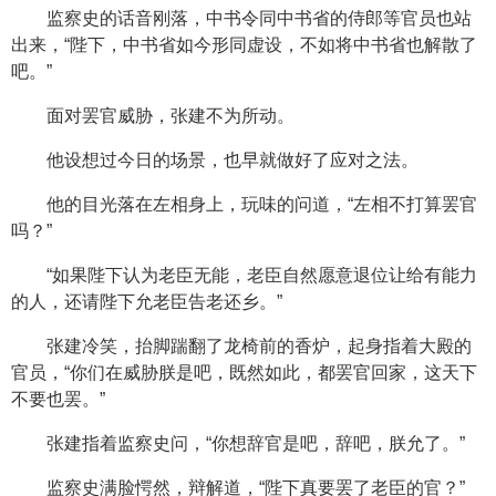
监察史的话音刚落，中书令同中书省的侍郎等官员也站
出来，“陛下，中书省如今形同虚设，不如将中书省也解散了
吧。”
面对罢官威胁，张建不为所动。
他设想过今日的场景，也早就做好了应对之法。
他的目光落在左相身上，玩味的问道，“左相不打算罢官
吗？”
“如果陛下认为老臣无能，老臣自然愿意退位让给有能力
的人，还请陛下允老臣告老还乡。”
张建冷笑，抬脚踹翻了龙椅前的香炉，起身指着大殿的
官员，“你们在威胁朕是吧，既然如此，都罢官回家，这天下
不要也罢。”
张建指着监察史问，“你想辞官是吧，辞吧，朕允了。”
监察史满脸愕然，辩解道，“陛下真要罢了老臣的官？”