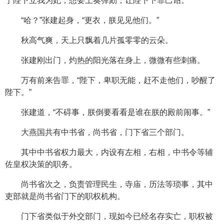
于陛下立我为妃，想要上奏弹劾，让陛下下罪己诏。”
“哈？”张建起身，“更衣，朕见见他们。”
秋高气爽，天上只飘着几片孤零零的云朵。
张建刚出门，灼热的阳光落在身上，微微有些刺痛。
万有前来告罪，“陛下，卑职无能，赶不走他们，吵醒了
陛下。”
张建道，“不碍事，朕倒要看看是谁在朕的殿前闹事。”
大燕国共有中书省，尚书省，门下省三个部门。
其中中书省权力最大，内设有左相，右相，中书令等辅
佐皇权决策的职务。
尚书省次之，负责管理民生，寺庙，历法等琐事，其中
吏部就是尚书省门下的职权机构。
门下省类似于外交部门，现如今已经名存实亡，职权被