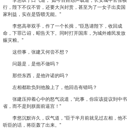
李悠叹了口气道，“如今百姓怨声载道，长安城中官僚横
行，陛下不仅不管，还要大兴封赏，甚至为了一女子出卖国
家利益，实在是昏聩无能。”
李悠高举双手，作了一个长揖，“臣恳请陛下，收回成
命，下罪己诏，昭告天下。同时打开国库，为城外难民发放
赈灾粮。”
这些事，张建又何尝不想？
问题是，是他不做吗？
那些东西，是他许诺的吗？
左相都欺负到他脸上了，他回击有错吗？
张建压抑着心中的怒气说道，“此事，你应该提议到中书
省，而不是到朕面前逼宫！”
李悠沉默许久，叹气道，“臣于半月前就见过左相，他不
听臣的话，将臣轰了出来。”