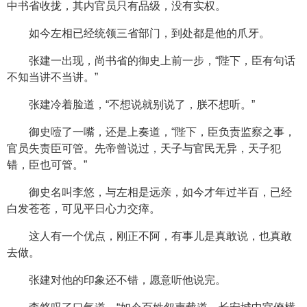
中书省收拢，其内官员只有品级，没有实权。
如今左相已经统领三省部门，到处都是他的爪牙。
张建一出现，尚书省的御史上前一步，“陛下，臣有句话
不知当讲不当讲。”
张建冷着脸道，“不想说就别说了，朕不想听。”
御史噎了一嘴，还是上奏道，“陛下，臣负责监察之事，
官员失责臣可管。先帝曾说过，天子与官民无异，天子犯
错，臣也可管。”
御史名叫李悠，与左相是远亲，如今才年过半百，已经
白发苍苍，可见平日心力交瘁。
这人有一个优点，刚正不阿，有事儿是真敢说，也真敢
去做。
张建对他的印象还不错，愿意听他说完。