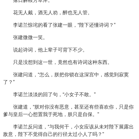
落日解鞍芳草岸。
花无人戴，酒无人劝，醉也无人管。
李诺兰惊诧的看了张建一眼，“陛下还懂诗词？”
张建微微一笑。
说起诗词，他上辈子可背下不少。
只是没想到这一世，竟然也有诗词这种东西。
张建问道，“怎么，朕把你锁在这深宫中，感觉到寂寞
了？”
李诺兰淡淡的回了句，“小女子不敢。”
张建道，“朕对你没有恶意，甚至还有些喜欢你，只是你
爹与皇后一心想置我于死地，朕只是自保。”
李诺兰反问道，“与我何干，小女应该从未对陛下展露出
敌意，陛下不觉得自己的行径太过小人了吗？”