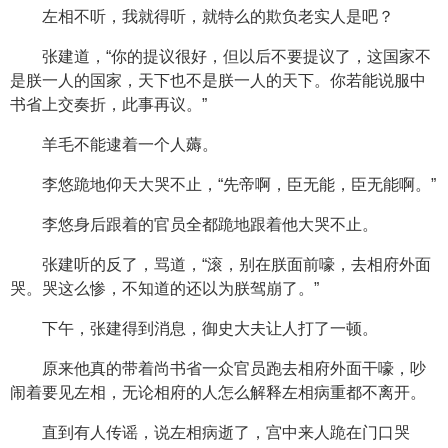
左相不听，我就得听，就特么的欺负老实人是吧？
张建道，“你的提议很好，但以后不要提议了，这国家不
是朕一人的国家，天下也不是朕一人的天下。你若能说服中
书省上交奏折，此事再议。”
羊毛不能逮着一个人薅。
李悠跪地仰天大哭不止，“先帝啊，臣无能，臣无能啊。”
李悠身后跟着的官员全都跪地跟着他大哭不止。
张建听的反了，骂道，“滚，别在朕面前嚎，去相府外面
哭。哭这么惨，不知道的还以为朕驾崩了。”
下午，张建得到消息，御史大夫让人打了一顿。
原来他真的带着尚书省一众官员跑去相府外面干嚎，吵
闹着要见左相，无论相府的人怎么解释左相病重都不离开。
直到有人传谣，说左相病逝了，宫中来人跪在门口哭