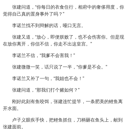
张建问道，“你每日的衣食住行，相府中的奢侈用度，你
觉得自己真的置身事外了吗？”
李诺兰找不到辩解的话，哑口无言。
张建又道，“放心，即便朕败了，也不会伤害你。但是现
在放你离开，你信不信，你走不出这皇宫。”
李诺兰不信，“我爹不会害我！”
张建微微一笑，话只说了一半，“你爹是不会。”
李诺兰又补了一句，“我姐也不会！”
张建问道，“那我们打个赌如何？”
刚好此刻有鱼咬饵，张建连忙提竿，一条肥美的鲤鱼离
开水面。
卢子义眼疾手快，把鲤鱼抓住，刀柄砸在鱼头上，献到
张建面前。