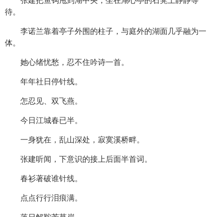
张建把鱼钩甩到湖中央，坐在湖心亭的石凳上静静等
待。
李诺兰靠着亭子外围的柱子，与庭外的湖面几乎融为一
体。
她心绪忧愁，忍不住吟诗一首。
年年社日停针线。
怎忍见、双飞燕。
今日江城春已半。
一身犹在，乱山深处，寂寞溪桥畔。
张建听闻，下意识的接上后面半首词。
春衫著破谁针线。
点点行行泪痕满。