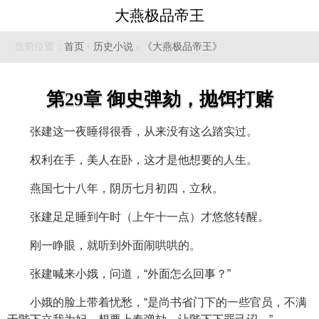
大燕极品帝王
当前位置：
首页
›
历史小说
›
《大燕极品帝王》
第29章 御史弹劾，抛饵打赌
张建这一夜睡得很香，从来没有这么踏实过。
权利在手，美人在卧，这才是他想要的人生。
燕国七十八年，阴历七月初四，立秋。
张建足足睡到午时（上午十一点）才悠悠转醒。
刚一睁眼，就听到外面闹哄哄的。
张建喊来小娥，问道，“外面怎么回事？”
小娥的脸上带着忧愁，“是尚书省门下的一些官员，不满