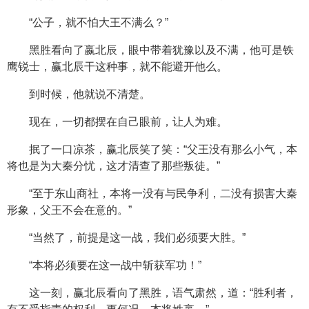
“公子，就不怕大王不满么？”
黑胜看向了嬴北辰，眼中带着犹豫以及不满，他可是铁
鹰锐士，赢北辰干这种事，就不能避开他么。
到时候，他就说不清楚。
现在，一切都摆在自己眼前，让人为难。
抿了一口凉茶，赢北辰笑了笑：“父王没有那么小气，本
将也是为大秦分忧，这才清查了那些叛徒。”
“至于东山商社，本将一没有与民争利，二没有损害大秦
形象，父王不会在意的。”
“当然了，前提是这一战，我们必须要大胜。”
“本将必须要在这一战中斩获军功！”
这一刻，赢北辰看向了黑胜，语气肃然，道：“胜利者，