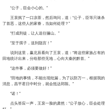
“公子，臣会小心的。”
王裒抿了一口凉茶，然后询问，道：“公子，臣等只诛杀
了首恶，这些人的家眷，当如何处理？”
“打成刑徒，让人送往骊山。”
“至于孺子，送到隐宫！”
说到这里，赢北辰看向了王裒，道：“将这些家族占有的
田地统计出来，分给那些无地，心向大秦的黔首。”
“这件事，必须要做好！”
“田地的事情，不能出现纰漏，为了以防万一，根据我的
消息，昌平君日中时分，就会抵达郢陈。”
“诺！”
点头答应一声，王裒一脸的肃然：“公子放心，臣会处理