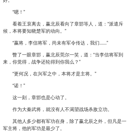
好。”
“嗯！”
看着王裒离去，赢北辰看向了章邯等人，道：“派遣斥
候，本将要知晓楚军的动向。”
“嬴将，李信将军，尚未有军令传达，我们......”
瞥了一眼章邯，赢北辰莞尔一笑，道：“当李信将军到
来，你觉得，战争还轮得到你我么？”
“更何况，在兴军之中，本将才是主将。”
“诺！”
这一刻，章邯也是心动了。
作为大秦武将，就没有人不渴望战场杀敌立功。
其他人多少都有军功在身，除了赢北辰之外，但凡是一
军主将，他的军功是最少了。