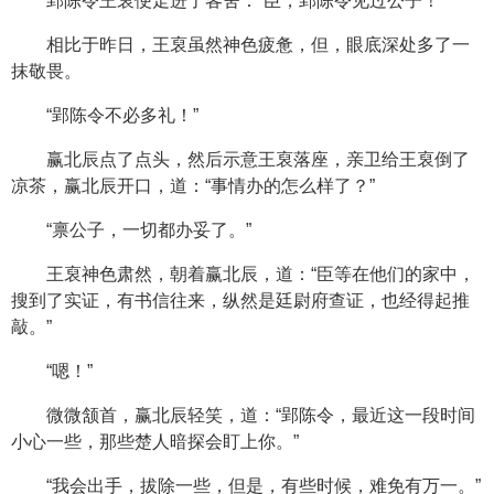
郢陈令王裒便走进了客舍：“臣，郢陈令见过公子！”
相比于昨日，王裒虽然神色疲惫，但，眼底深处多了一
抹敬畏。
“郢陈令不必多礼！”
赢北辰点了点头，然后示意王裒落座，亲卫给王裒倒了
凉茶，赢北辰开口，道：“事情办的怎么样了？”
“禀公子，一切都办妥了。”
王裒神色肃然，朝着赢北辰，道：“臣等在他们的家中，
搜到了实证，有书信往来，纵然是廷尉府查证，也经得起推
敲。”
“嗯！”
微微颔首，赢北辰轻笑，道：“郢陈令，最近这一段时间
小心一些，那些楚人暗探会盯上你。”
“我会出手，拔除一些，但是，有些时候，难免有万一。”