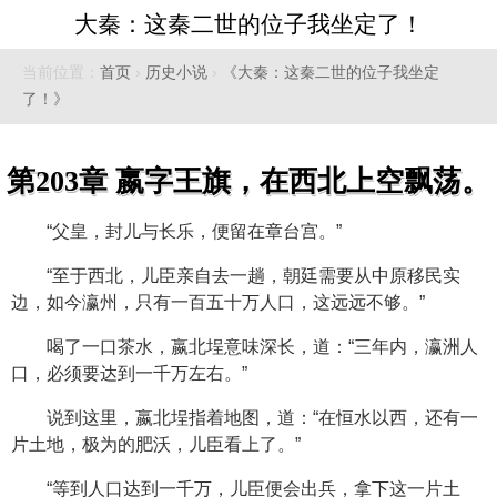
大秦：这秦二世的位子我坐定了！
当前位置：
首页
›
历史小说
›
《大秦：这秦二世的位子我坐定
了！》
第203章 嬴字王旗，在西北上空飘荡。
“父皇，封儿与长乐，便留在章台宫。”
“至于西北，儿臣亲自去一趟，朝廷需要从中原移民实
边，如今瀛州，只有一百五十万人口，这远远不够。”
喝了一口茶水，嬴北埕意味深长，道：“三年内，瀛洲人
口，必须要达到一千万左右。”
说到这里，嬴北埕指着地图，道：“在恒水以西，还有一
片土地，极为的肥沃，儿臣看上了。”
“等到人口达到一千万，儿臣便会出兵，拿下这一片土