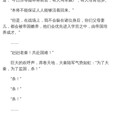
道：“今日尔等随本将前去，有人马革裹尸，有人埋骨他乡。”
“本将不能保证人人能够活着回来。”
“但是，在战场上，我不会躲在诸位身后，你们父母妻
儿，都会被帝国赡养，他们会优先进入学宫之中，由帝国培
养成才。”
……
“赳赳老秦！共赴国难！”
巨大的欢呼声，席卷天地，大秦陆军气势如虹：“为了大
秦，为了监国，杀！”
“杀！”
“杀！”
“杀！”
……