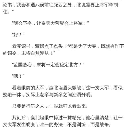
诏书，我会和通武侯前往陇西之外，北境需要上将军牵制
住。”
“我会下令，让奉天大营配合上将军！”
“好！”
看完诏书，蒙恬点了点头：“都是为了大秦，既然有陛下
的诏令，末将自然遵从！”
“监国放心，末将一定会稳定北方！”
“嗯！”
看着眼前的大军，嬴北埕眉头微皱，这一支大军，看似
交融一体，实际上老卒与新卒之间泾渭分明。
只要是行伍之人，一眼就可以看出来。
片刻后，嬴北埕眼中掠过一抹精光，他心里清楚，让一
支大军发生蜕变，唯一的办法，不是训练，而是战争。