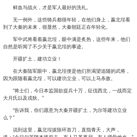
鲜血与战火，才是军人最好的洗礼。
无一例外，这些骑兵都很年轻，在他们身上，嬴北埕看
到了大秦的未来，很显然，大秦朝廷正在年轻化。
军中武将看着嬴北埕，眼中满是炙热，这些年来，他们
自然是听闻了不少关于嬴北埕的事迹。
开疆扩土，建功立业！
在大秦陆军眼中，嬴北埕便是他们所渴望追随的武将，
因为跟随着嬴北埕，可以建功立业，可以上马杀敌。
“将士们，今日本监国欲提兵十万，征伐西北，一战而定
大月氏以及戎狄。”
“告诉我，你们愿意为大秦开疆扩土，为尔等建功立业
么？”
说到这里，嬴北埕拔除环首刀，直指青天，大声，