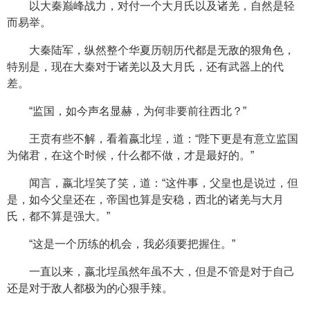
以大秦巅峰战力，对付一个大月氏以及诸羌，自然是轻
而易举。
大秦陆军，纵然整个华夏历朝历代都是无敌的狠角色，
特别是，现在大秦对于诸羌以及大月氏，还有武器上的代
差。
“监国，如今声名显赫，为何非要前往西北？”
王贲有些不解，看着嬴北埕，道：“陛下更是有意立监国
为储君，在这个时候，什么都不做，才是最好的。”
闻言，嬴北埕笑了笑，道：“这件事，父皇也是说过，但
是，如今父皇还在，帝国也算是安稳，西北的诸羌与大月
氏，都不算是强大。”
“这是一个历练的机会，我必须要把握住。”
一直以来，嬴北埕虽然年虽不大，但是不管是对于自己
还是对于敌人都极为的心狠手辣。