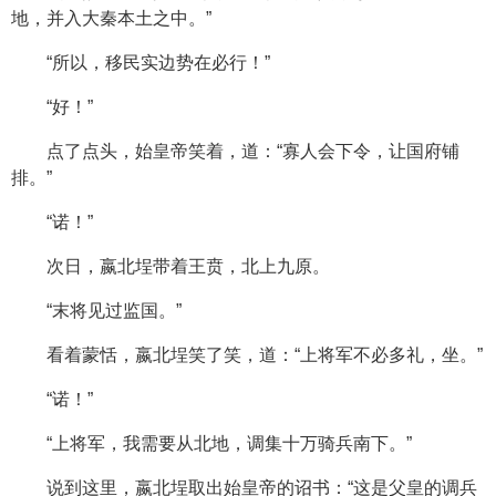
地，并入大秦本土之中。”
“所以，移民实边势在必行！”
“好！”
点了点头，始皇帝笑着，道：“寡人会下令，让国府铺
排。”
“诺！”
次日，嬴北埕带着王贲，北上九原。
“末将见过监国。”
看着蒙恬，嬴北埕笑了笑，道：“上将军不必多礼，坐。”
“诺！”
“上将军，我需要从北地，调集十万骑兵南下。”
说到这里，嬴北埕取出始皇帝的诏书：“这是父皇的调兵