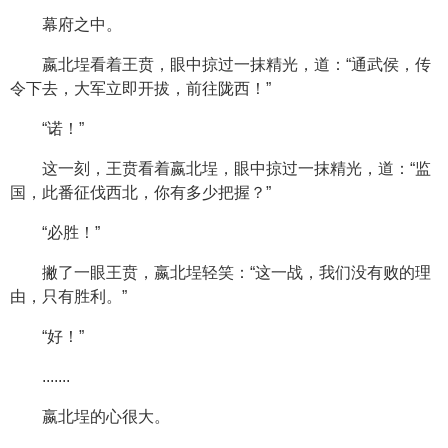
幕府之中。
嬴北埕看着王贲，眼中掠过一抹精光，道：“通武侯，传
令下去，大军立即开拔，前往陇西！”
“诺！”
这一刻，王贲看着嬴北埕，眼中掠过一抹精光，道：“监
国，此番征伐西北，你有多少把握？”
“必胜！”
撇了一眼王贲，嬴北埕轻笑：“这一战，我们没有败的理
由，只有胜利。”
“好！”
.......
嬴北埕的心很大。