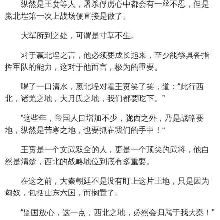
纵然是王贲等人，屠杀俘虏心中都会有一丝不忍，但是
嬴北埕第一次上战场便直接是做了。
大军所到之处，可谓是寸草不生。
对于嬴北埕之言，他必须要成长起来，至少能够具备指
挥军队的能力，这对于他而言，极为的重要。
喝了一口清水，嬴北埕对着王贲笑了笑，道：“此行西
北，诸羌之地，大月氏之地，我们都要吃下。”
”这些年，帝国人口增加不少，陇西之外，乃是战略要
地，纵然是苦寒之地，也要抓在我们的手中！“
王贲是一个文武双全的人，更是一个顶尖的武将，他自
然是清楚，西北的战略地位到底有多重要。
在这之前，大秦朝廷不是没有盯上这片土地，只是因为
匈奴，包括山东六国，而搁置了。
“监国放心，这一点，西北之地，必然会归属于我大秦！”