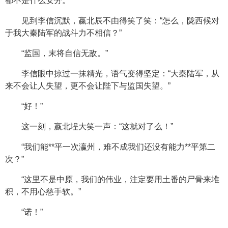
都不是什么安分。
见到李信沉默，嬴北辰不由得笑了笑：“怎么，陇西候对
于我大秦陆军的战斗力不相信？”
“监国，末将自信无敌。”
李信眼中掠过一抹精光，语气变得坚定：“大秦陆军，从
来不会让人失望，更不会让陛下与监国失望。”
“好！”
这一刻，嬴北埕大笑一声：“这就对了么！”
“我们能**平一次瀛州，难不成我们还没有能力**平第二
次？”
“这里不是中原，我们的伟业，注定要用土番的尸骨来堆
积，不用心慈手软。”
“诺！”