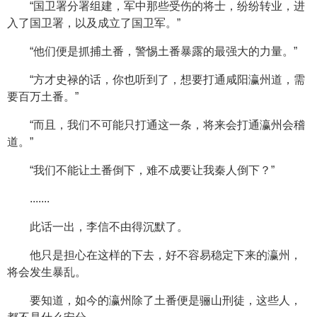
“国卫署分署组建，军中那些受伤的将士，纷纷转业，进
入了国卫署，以及成立了国卫军。”
“他们便是抓捕土番，警惕土番暴露的最强大的力量。”
“方才史禄的话，你也听到了，想要打通咸阳瀛州道，需
要百万土番。”
“而且，我们不可能只打通这一条，将来会打通瀛州会稽
道。”
“我们不能让土番倒下，难不成要让我秦人倒下？”
.......
此话一出，李信不由得沉默了。
他只是担心在这样的下去，好不容易稳定下来的瀛州，
将会发生暴乱。
要知道，如今的瀛州除了土番便是骊山刑徒，这些人，