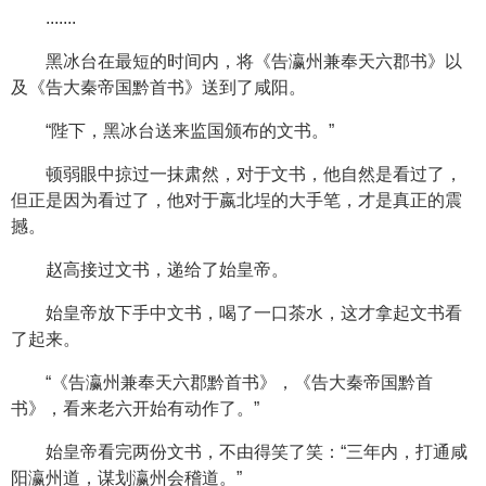
.......
黑冰台在最短的时间内，将《告瀛州兼奉天六郡书》以
及《告大秦帝国黔首书》送到了咸阳。
“陛下，黑冰台送来监国颁布的文书。”
顿弱眼中掠过一抹肃然，对于文书，他自然是看过了，
但正是因为看过了，他对于嬴北埕的大手笔，才是真正的震
撼。
赵高接过文书，递给了始皇帝。
始皇帝放下手中文书，喝了一口茶水，这才拿起文书看
了起来。
“《告瀛州兼奉天六郡黔首书》，《告大秦帝国黔首
书》，看来老六开始有动作了。”
始皇帝看完两份文书，不由得笑了笑：“三年内，打通咸
阳瀛州道，谋划瀛州会稽道。”