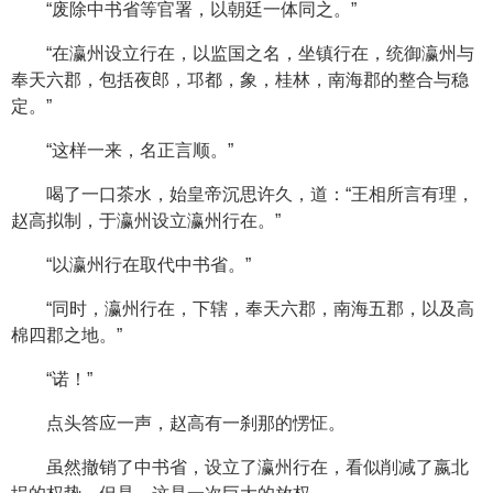
“废除中书省等官署，以朝廷一体同之。”
“在瀛州设立行在，以监国之名，坐镇行在，统御瀛州与
奉天六郡，包括夜郎，邛都，象，桂林，南海郡的整合与稳
定。”
“这样一来，名正言顺。”
喝了一口茶水，始皇帝沉思许久，道：“王相所言有理，
赵高拟制，于瀛州设立瀛州行在。”
“以瀛州行在取代中书省。”
“同时，瀛州行在，下辖，奉天六郡，南海五郡，以及高
棉四郡之地。”
“诺！”
点头答应一声，赵高有一刹那的愣怔。
虽然撤销了中书省，设立了瀛州行在，看似削减了嬴北