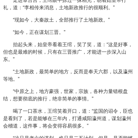
走进章台宫，王绾眼中掠过一抹精光，朝着始皇帝行
礼，道：“李相传来消息，土地新政推行的很顺利。”
“现如今，大秦故土，全部推行了土地新政。”
“如今，正在谋划三晋。”
抬起头来，始皇帝看着王绾，笑了笑，道：“这是好事，
但也是最难的时候，只有在三晋推广，才能进一步深入山
东。”
“土地新政，最简单的地方，反而是奉天六郡，以及瀛州
等地。”
“中原之上，地方豪强，世家，宗族，各种力量错根盘
结，想要彻底的推行，绝非简单的事情。”
喝了一口茶水，王绾笑着开口，道：“监国的诏令，臣也
是看到了，若是能够在三年内，打通咸阳瀛州道，谋划瀛州
会稽道，这件事，将会变得容易很多。”