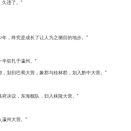
，久违了。”
少年，终究是成长了让人为之侧目的地步。”
一半驻扎于瀛州。”
都，划归巴蜀大营，象郡与桂林郡，划入黔中大营。”
幕府决议，东海舰队，归入秣陵大营。”
入瀛州大营。”