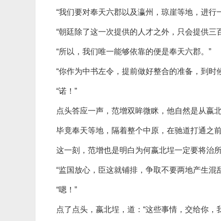
“我们要对奉天六郡以及瀛州，琼崖等地，进行
“朝廷除了这一次提供的人才之外，只会提供三
“所以，我们唯一能够依靠的便是奉天六郡。”
“你作为中书左令，提前做好整合的准备，到时
“诺！”
点头答应一声，范增双眸微眯，他自然是从嬴
毕竟奉天等地，隔着整个中原，在驰道打通之
这一刻，范增也是明白为何嬴北埕一定要将治
“监国放心，臣这就铺排，争取不要两地产生混乱
“嗯！”
点了点头，嬴北埕，道：“这些事情，交给你，