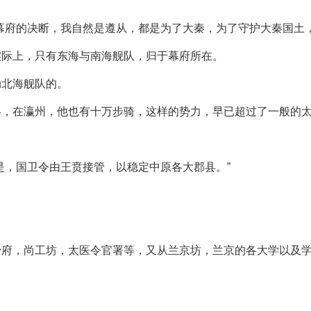
幕府的决断，我自然是遵从，都是为了大秦，为了守护大秦国土，
实际上，只有东海与南海舰队，归于幕府所在。
动北海舰队的。
兵，在瀛州，他也有十万步骑，这样的势力，早已超过了一般的
是，国卫令由王贲接管，以稳定中原各大郡县。”
少府，尚工坊，太医令官署等，又从兰京坊，兰京的各大学以及