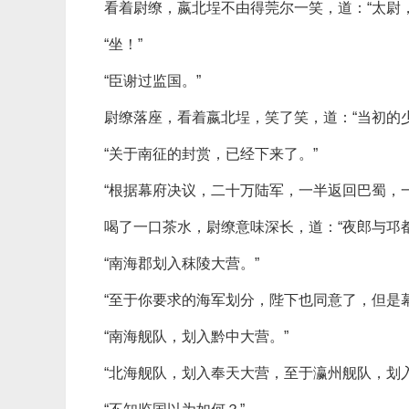
看着尉缭，嬴北埕不由得莞尔一笑，道：“太尉
“坐！”
“臣谢过监国。”
尉缭落座，看着嬴北埕，笑了笑，道：“当初的
“关于南征的封赏，已经下来了。”
“根据幕府决议，二十万陆军，一半返回巴蜀，
喝了一口茶水，尉缭意味深长，道：“夜郎与邛
“南海郡划入秣陵大营。”
“至于你要求的海军划分，陛下也同意了，但是
“南海舰队，划入黔中大营。”
“北海舰队，划入奉天大营，至于瀛州舰队，划