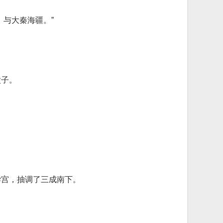
与大秦海疆。”
太子。
学宫，抽调了三成南下。