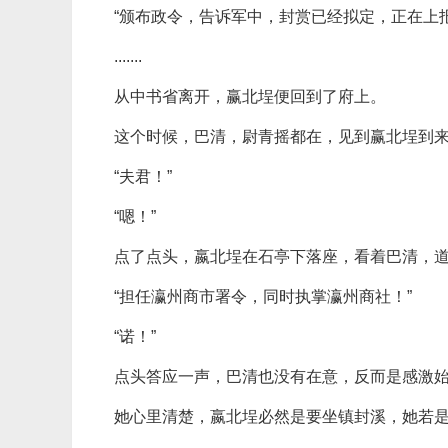
“颁布政令，告诉军中，封赏已经拟定，正在上报
.......
从中书省离开，赢北埕便回到了府上。
这个时候，巴清，尉青摇都在，见到赢北埕到
“夫君！”
“嗯！”
点了点头，嬴北埕在石亭下落座，看着巴清，道
“担任瀛州商市署令，同时执掌瀛州商社！”
“诺！”
点头答应一声，巴清也没有在意，反而是感激
她心里清楚，嬴北埕必然是要坐镇封溪，她若