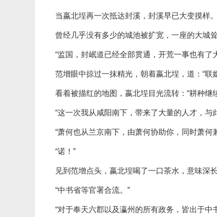
当嬴北埕再一次抵达封溪，封溪早已大变摸样
曾经几乎没有多少的城池被扩宽，一座的大城
“监国，封岷道已经全部贯通，开荒一事也有了
范增眼中掠过一抹精光，朝着嬴北埕，道：“联
看着被描红的地图，嬴北埕目光流转：“耕种继
“这一次我从咸阳南下，带来了大量的人才，与
“萧何也从兰京南下，由萧何协助你，同时萧何
“诺！”
见到范增点头，嬴北埕喝了一口茶水，意味深长
“中书省等官署合流。”
“对于奉天六郡以及瀛州的所有政务，皆出于中书