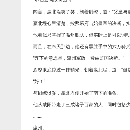
“不知监国以为如何？”
闻言，嬴北埕笑了笑，朝着尉缭，道：“父皇与
嬴北埕心里清楚，按照幕府与始皇帝的决断，
他看似只掌握了瀛州舰队，但实际上是可以调
而且，在奉天那边，他还有黑胜手中的六万骑
“陛下的意思是，瀛州军政，皆由监国决断。”
尉缭眼底掠过一抹精光，朝着嬴北埕，道：“但
“好！”
与尉缭谈妥，嬴北埕便开始了南下的准备。
他从咸阳带走了三成诸子百家的人，同时包括
........
瀛州。