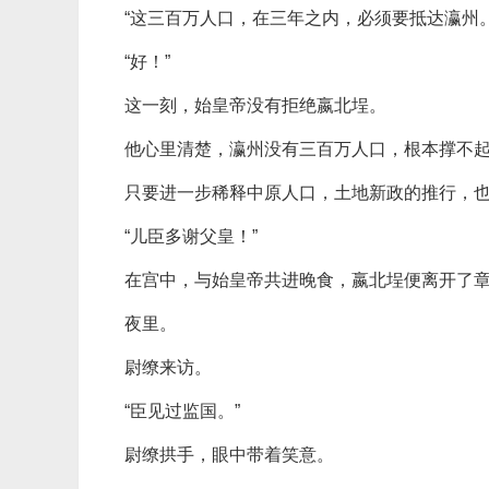
“这三百万人口，在三年之内，必须要抵达瀛州。
“好！”
这一刻，始皇帝没有拒绝嬴北埕。
他心里清楚，瀛州没有三百万人口，根本撑不
只要进一步稀释中原人口，土地新政的推行，
“儿臣多谢父皇！”
在宫中，与始皇帝共进晚食，嬴北埕便离开了
夜里。
尉缭来访。
“臣见过监国。”
尉缭拱手，眼中带着笑意。