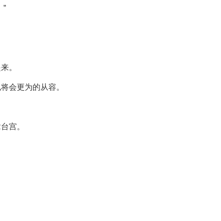
”
起来。
也将会更为的从容。
章台宫。