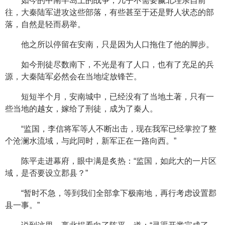
如今的中南半岛上的战争，几乎不需要嬴北埕亲自前
往，大秦陆军进攻这些部落，有些甚至于还是野人状态的部
落，自然是轻而易举。
他之所以停留在安南，只是因为人口拖住了他的脚步。
如今刑徒尽数南下，不光是有了人口，也有了充足的兵
源，大秦陆军必然会在当地绽放锋芒。
短短半个月，安南城中，已经没有了当地土著，只有一
些当地的越女，嫁给了刑徒，成为了秦人。
“监国，李信将军等人不断出击，现在我军已经掌控了整
个沧澜水流域，与此同时，新军正在一路向西。”
陈平走进幕府，眼中满是炙热：“监国，如此大的一片区
域，是否要设立郡县？”
“暂时不急，等到我们全部拿下极南地，再行考虑设置郡
县一事。”