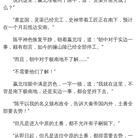
说到这里，嬴北埕看向了陈平，道：“灵渠开凿完成了
么？”
“禀监国，灵渠已经完工，史禄带着工匠正在南下，预计
在一个月后抵达安南。”
陈平神色恢复平静，朝着嬴北埕，道：“朝中对于实边一
事，颇有怨言，如今的骊山陵已经全部停工。”
“而且，朝中对于极南地不了解.......”
“不需要他们了解！”
嬴北埕眼中满是厉色，一字一顿，道：“我就在这里，不
管是南下极南地，还是实边一事，都会坚持下去。”
“陈平以我的名义颁布政令，告诉大秦帝国内外，土番全
部要去势！”
“但凡是进入中原的土番，都不允许有子嗣留下。”
“从即日起，但凡是送往中原的土番，都得需要去势，一