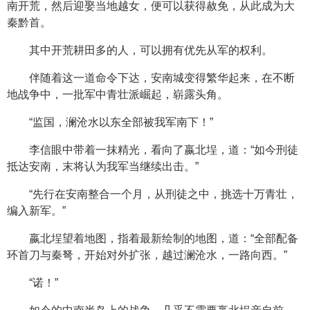
南开荒，然后迎娶当地越女，便可以获得赦免，从此成为大
秦黔首。
其中开荒耕田多的人，可以拥有优先从军的权利。
伴随着这一道命令下达，安南城变得繁华起来，在不断
地战争中，一批军中青壮派崛起，崭露头角。
“监国，澜沧水以东全部被我军南下！”
李信眼中带着一抹精光，看向了嬴北埕，道：“如今刑徒
抵达安南，末将认为我军当继续出击。”
“先行在安南整合一个月，从刑徒之中，挑选十万青壮，
编入新军。”
嬴北埕望着地图，指着最新绘制的地图，道：“全部配备
环首刀与秦弩，开始对外扩张，越过澜沧水，一路向西。”
“诺！”