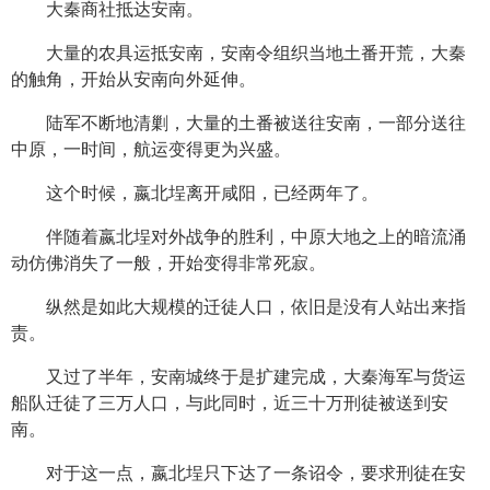
大秦商社抵达安南。
大量的农具运抵安南，安南令组织当地土番开荒，大秦
的触角，开始从安南向外延伸。
陆军不断地清剿，大量的土番被送往安南，一部分送往
中原，一时间，航运变得更为兴盛。
这个时候，嬴北埕离开咸阳，已经两年了。
伴随着嬴北埕对外战争的胜利，中原大地之上的暗流涌
动仿佛消失了一般，开始变得非常死寂。
纵然是如此大规模的迁徒人口，依旧是没有人站出来指
责。
又过了半年，安南城终于是扩建完成，大秦海军与货运
船队迁徒了三万人口，与此同时，近三十万刑徒被送到安
南。
对于这一点，嬴北埕只下达了一条诏令，要求刑徒在安