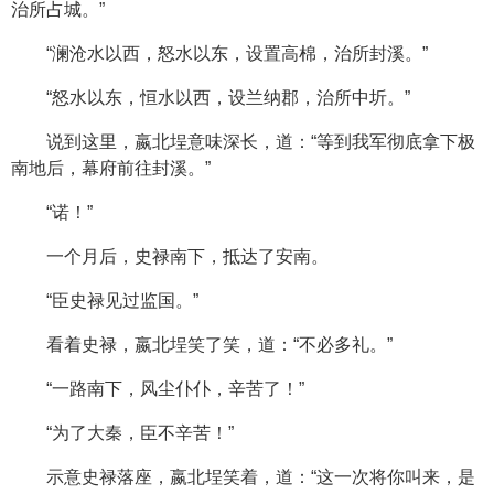
治所占城。”
“澜沧水以西，怒水以东，设置高棉，治所封溪。”
“怒水以东，恒水以西，设兰纳郡，治所中圻。”
说到这里，嬴北埕意味深长，道：“等到我军彻底拿下极
南地后，幕府前往封溪。”
“诺！”
一个月后，史禄南下，抵达了安南。
“臣史禄见过监国。”
看着史禄，嬴北埕笑了笑，道：“不必多礼。”
“一路南下，风尘仆仆，辛苦了！”
“为了大秦，臣不辛苦！”
示意史禄落座，嬴北埕笑着，道：“这一次将你叫来，是