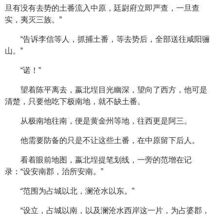
旦有没有去势的土番流入中原，廷尉府立即严查，一旦查
实，夷灭三族。”
“告诉李信等人，抓捕土番，等去势后，全部送往咸阳骊
山。”
“诺！”
望着陈平离去，嬴北埕目光幽深，望向了西方，他可是
清楚，只要他吃下极南地，就不缺土番。
从极南地往南，便是黄金州等地，往西更是阿三。
他需要防备的只是不让这些土番，在中原留下后人。
看着眼前地图，嬴北埕提笔划线，一旁的范增在记
录：“设安南郡，治所安南。”
“范围为占城以北，澜沧水以东。”
“设立，占城以南，以及澜沧水西岸这一片，为占婆郡，