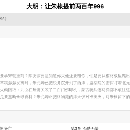
大明：让朱棣提前两百年996
96》
要学宋朝重商？陈友谅要是知道你灭他还要谢你，怕是要从棺材板里爬出
草稿瑟瑟发抖时，朱允烨已把税务院开到了西洋，监察院的密探盯着北元
火药图纸：儿臣在居庸关装了二百门佛郎机，蒙古骑兵连马粪都不敢往这
是要垄断全球香料？朱允烨正把格物苑的浑天仪对准美洲，对朱棣留下的
含愤身亡
第3章 冷酷无情