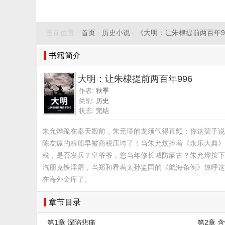
当前位置：
首页
›
历史小说
›
《大明：让朱棣提前两百年9
书籍简介
大明：让朱棣提前两百年996
作者:
秋季
类别:
历史
状态:
完结
朱允烨跪在奉天殿前，朱元璋的龙须气得直颤：你这孺子说
陈友谅的粮船早被商税压垮了！当朱允炆捧着《永乐大典》
税，是否发兵？皇爷爷，您当年修长城防蒙古？朱允烨按下
汽朋克铁浮屠，当郑和看着太孙监国的《航海条例》惊呼这
在海外金库了。
章节目录
第1章 深陷悲痛
第2章 