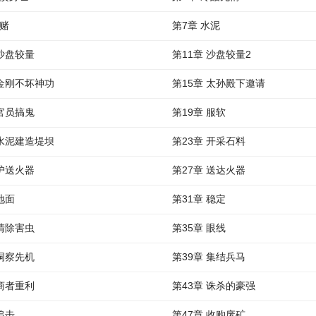
打赌
第7章 水泥
 沙盘较量
第11章 沙盘较量2
 金刚不坏神功
第15章 太孙殿下邀请
 官员搞鬼
第19章 服软
 水泥建造堤坝
第23章 开采石料
 护送火器
第27章 送达火器
地面
第31章 稳定
 清除害虫
第35章 眼线
 洞察先机
第39章 集结兵马
 商者重利
第43章 诛杀的豪强
追击
第47章 收购废矿