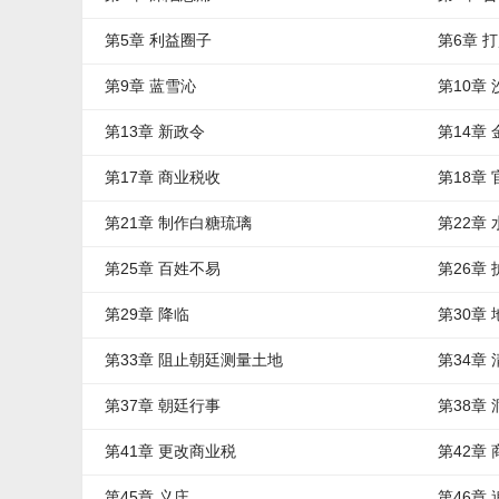
第5章 利益圈子
第6章 
第9章 蓝雪沁
第10章
第13章 新政令
第14章
第17章 商业税收
第18章
第21章 制作白糖琉璃
第22章
第25章 百姓不易
第26章
第29章 降临
第30章 
第33章 阻止朝廷测量土地
第34章
第37章 朝廷行事
第38章
第41章 更改商业税
第42章
第45章 义庄
第46章 