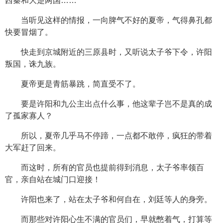
西秦和大楚两国……
当听见这样的情报，一向脾气不好的夏帝，气得鼻孔都
快要冒烟了。
快走到京城附近的三原县时，又听说太子爷下令，许阳
叛国，诛九族。
夏帝更是青筋暴跳，简直受不了。
要是许阳和九公主出点什么事，他这辈子岂不是真的成
了孤家寡人？
所以，夏帝几乎马不停蹄，一点都不敢停，疯狂的带着
大军赶了回来。
而这时，所有的官员也提前得到消息，太子爷率领百
官，亲自站在城门口迎接！
许阳也来了，站在太子爷和何自在，刘廷等人的身旁。
而那些对许阳心生不满的官员们，早就憋着气，打算等