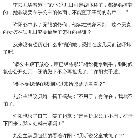
李云儿哭着道：“殿下这几日可是被吓坏了，都是强撑着
的，她非说要在乎公主的体面，不能堕了王朝的名声……”
许阳心中多了无限的怜悯，他实在想象不到，这个天真
的女孩在这几日究竟遭受了怎样的磨难？
从来没有经历过什么事情的她，恐怕在这几天都被吓坏
了吧。
“请公主殿下放心，臣已经将那奸相给捉拿到手，到时候
就会公开处刑，还请殿下不必再担忧了。”许阳拱手道。
“要不要我现在喊御医过来给您诊脉看看？”
九公主轻咬贝齿，摇了摇头：“不用了，有你在，我就不
怕了。”
许阳也松了口气，笑了起来：“是臣护卫公主不周，在陛
下回来，我立刻就去请罚！”
九公主满是担忧的看着许阳：“我听说父皇被抓了？”