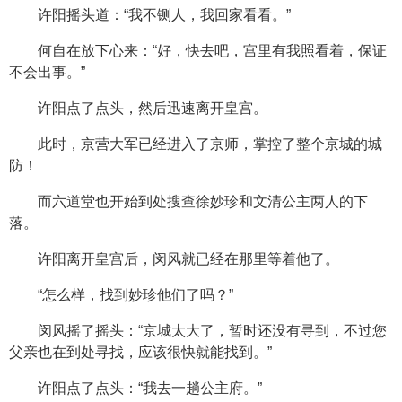
许阳摇头道：“我不铡人，我回家看看。”
何自在放下心来：“好，快去吧，宫里有我照看着，保证
不会出事。”
许阳点了点头，然后迅速离开皇宫。
此时，京营大军已经进入了京师，掌控了整个京城的城
防！
而六道堂也开始到处搜查徐妙珍和文清公主两人的下
落。
许阳离开皇宫后，闵风就已经在那里等着他了。
“怎么样，找到妙珍他们了吗？”
闵风摇了摇头：“京城太大了，暂时还没有寻到，不过您
父亲也在到处寻找，应该很快就能找到。”
许阳点了点头：“我去一趟公主府。”