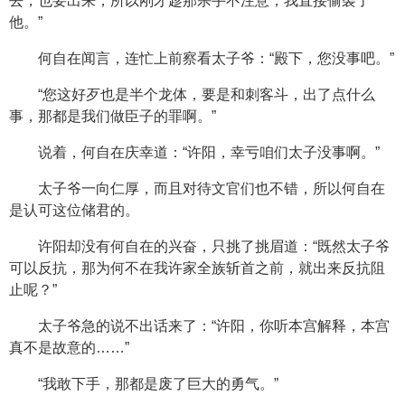
去，也要出来，所以刚才趁那杀手不注意，我直接偷袭了
他。”
何自在闻言，连忙上前察看太子爷：“殿下，您没事吧。”
“您这好歹也是半个龙体，要是和刺客斗，出了点什么
事，那都是我们做臣子的罪啊。”
说着，何自在庆幸道：“许阳，幸亏咱们太子没事啊。”
太子爷一向仁厚，而且对待文官们也不错，所以何自在
是认可这位储君的。
许阳却没有何自在的兴奋，只挑了挑眉道：“既然太子爷
可以反抗，那为何不在我许家全族斩首之前，就出来反抗阻
止呢？”
太子爷急的说不出话来了：“许阳，你听本宫解释，本宫
真不是故意的……”
“我敢下手，那都是废了巨大的勇气。”