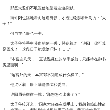
那些太监们不敢置信地望着这道身影。
而许阳也猛地看向这道身影，才透过轮廓看出对方：“太
子？”
何自在也脸色一变。
太子爷将手中带血的剑一丢，哭丧着道：“许阳，你可算
是回来了，这段日子把我给吓坏了……”
“本宫这几天，一直被温谦仁的杀手威胁，只能待在御书
房里面啊！”
“这宫外的天，本宫都不知道成什么样了。”
他哭诉着，脸上满是懊恼和委屈。
许阳眉头微微一挑：“那您怎么出来了？”
太子爷咬牙道：“国家大任都在我手上，我想着豁出性命