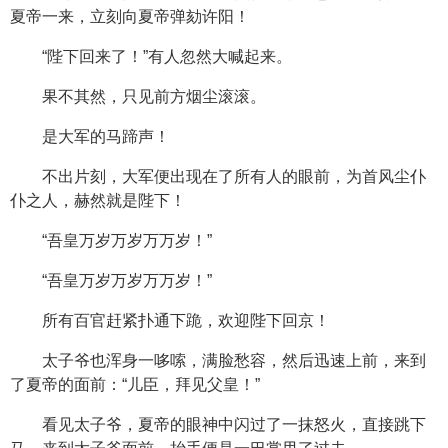
夏帝一来，立刻向夏帝弹劾许阳！
“陛下回来了！”有人忽然大喊起来。
果不其然，只见前方烟尘滚滚。
是大军的马蹄声！
不出片刻，大军便出现在了所有人的眼前，为首风尘仆
仆之人，赫然就是陛下！
“吾皇万岁万岁万万岁！”
“吾皇万岁万岁万万岁！”
所有百官赶紧扑通下跪，欢迎陛下回京！
太子爷也浑身一哆嗦，满脸愁容，然后迅速上前，来到
了夏帝的面前：“儿臣，拜见父皇！”
看见太子爷，夏帝的眼神中闪过了一抹怒火，直接跳下