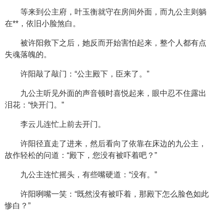
等来到公主府，叶玉衡就守在房间外面，而九公主则躺
在**，依旧小脸煞白。
被许阳救下之后，她反而开始害怕起来，整个人都有点
失魂落魄的。
许阳敲了敲门：“公主殿下，臣来了。”
九公主听见外面的声音顿时喜悦起来，眼中忍不住露出
泪花：“快开门。”
李云儿连忙上前去开门。
许阳径直走了进来，然后看向了依靠在床边的九公主，
故作轻松的问道：“殿下，您没有被吓着吧？”
九公主连忙摇头，有些嘴硬道：“没有。”
许阳咧嘴一笑：“既然没有被吓着，那殿下怎么脸色如此
惨白？”