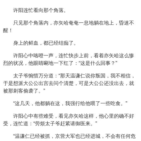
许阳连忙看向那个角落。
只见那个角落内，亦矢哈奄奄一息地躺在地上，昏迷不
醒！
身上的鲜血，都已经结痂了。
许阳心中咯噔一声，连忙快步上前，看着亦矢哈这么惨
烈的状况，他眼睛唰地一下红了：“这是什么回事？”
太子爷惋惜万分道：“那天温谦仁说你叛国，我不相信，
于是想派大公公出宫去问个清楚，可是大公公还没出去，就
被那刺客偷袭了。”
“这几天，他都躺在这，我强行给他喂了一些吃食。”
许阳心中有些难受，看见亦矢哈这样，他心里的确不好
受，连忙道：“劳烦太子爷赶紧请御医来。”
“温谦仁已经被抓，京营大军也已经进城，不会有任何危