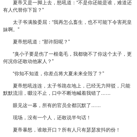
夏帝又是一脚上去，怒吼道：“不是你还能是谁，难道还
有人代替你下旨？”
太子爷满脸委屈：“我再怎么畜生，也不可能下令害死皇
妹啊。”
夏帝怒吼道：“那许阳呢？”
“臭小子要是伤了一根毫毛，我都饶不了你这个太子，更
何况你还敢动他家人？”
“你知不知道，你差点将大夏未来全毁了？”
夏帝怒吼连连，太子爷跪在地上，已经无力辩驳，只能
默默流泪，啜泣不止，口中不断地喊着我错了……
眼见这一幕，所有的官员全都沉默了……
现场，没有一个人，还敢说半句话！
夏帝暴怒，谁敢开口？所有人只有瑟瑟发抖的份！