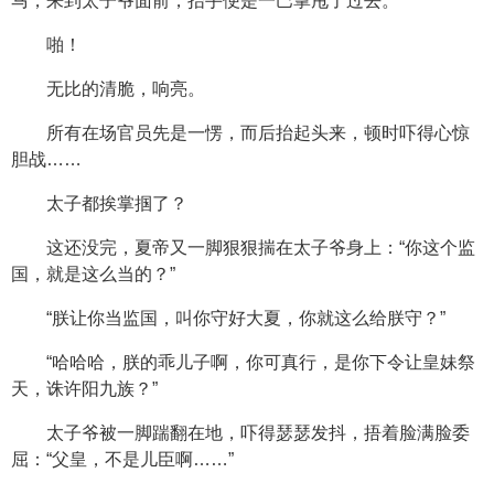
马，来到太子爷面前，抬手便是一巴掌甩了过去。
啪！
无比的清脆，响亮。
所有在场官员先是一愣，而后抬起头来，顿时吓得心惊
胆战……
太子都挨掌掴了？
这还没完，夏帝又一脚狠狠揣在太子爷身上：“你这个监
国，就是这么当的？”
“朕让你当监国，叫你守好大夏，你就这么给朕守？”
“哈哈哈，朕的乖儿子啊，你可真行，是你下令让皇妹祭
天，诛许阳九族？”
太子爷被一脚踹翻在地，吓得瑟瑟发抖，捂着脸满脸委
屈：“父皇，不是儿臣啊……”