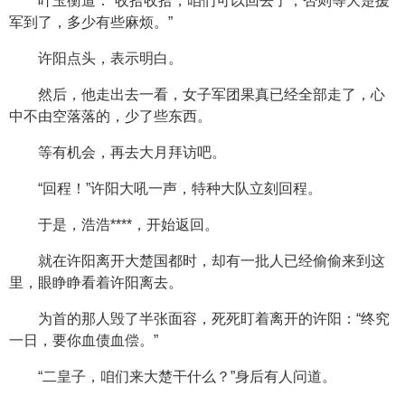
叶玉衡道：“收拾收拾，咱们可以回去了，否则等大楚援
军到了，多少有些麻烦。”
许阳点头，表示明白。
然后，他走出去一看，女子军团果真已经全部走了，心
中不由空落落的，少了些东西。
等有机会，再去大月拜访吧。
“回程！”许阳大吼一声，特种大队立刻回程。
于是，浩浩****，开始返回。
就在许阳离开大楚国都时，却有一批人已经偷偷来到这
里，眼睁睁看着许阳离去。
为首的那人毁了半张面容，死死盯着离开的许阳：“终究
一日，要你血债血偿。”
“二皇子，咱们来大楚干什么？”身后有人问道。