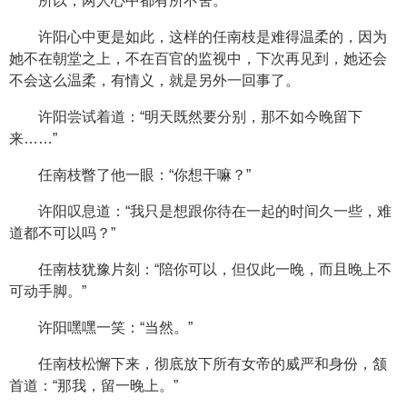
所以，两人心中都有所不舍。
许阳心中更是如此，这样的任南枝是难得温柔的，因为
她不在朝堂之上，不在百官的监视中，下次再见到，她还会
不会这么温柔，有情义，就是另外一回事了。
许阳尝试着道：“明天既然要分别，那不如今晚留下
来……”
任南枝瞥了他一眼：“你想干嘛？”
许阳叹息道：“我只是想跟你待在一起的时间久一些，难
道都不可以吗？”
任南枝犹豫片刻：“陪你可以，但仅此一晚，而且晚上不
可动手脚。”
许阳嘿嘿一笑：“当然。”
任南枝松懈下来，彻底放下所有女帝的威严和身份，颔
首道：“那我，留一晚上。”