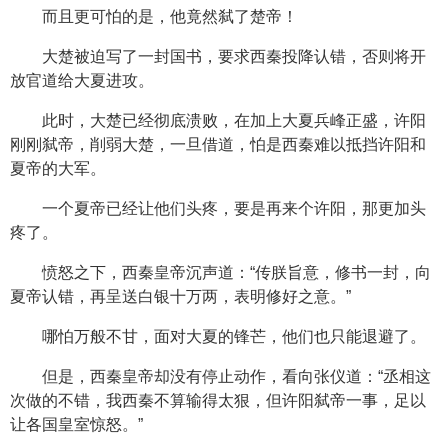
而且更可怕的是，他竟然弑了楚帝！
大楚被迫写了一封国书，要求西秦投降认错，否则将开
放官道给大夏进攻。
此时，大楚已经彻底溃败，在加上大夏兵峰正盛，许阳
刚刚弑帝，削弱大楚，一旦借道，怕是西秦难以抵挡许阳和
夏帝的大军。
一个夏帝已经让他们头疼，要是再来个许阳，那更加头
疼了。
愤怒之下，西秦皇帝沉声道：“传朕旨意，修书一封，向
夏帝认错，再呈送白银十万两，表明修好之意。”
哪怕万般不甘，面对大夏的锋芒，他们也只能退避了。
但是，西秦皇帝却没有停止动作，看向张仪道：“丞相这
次做的不错，我西秦不算输得太狠，但许阳弑帝一事，足以
让各国皇室惊怒。”