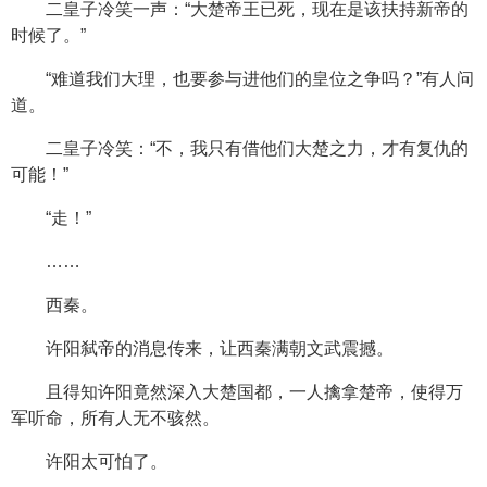
二皇子冷笑一声：“大楚帝王已死，现在是该扶持新帝的
时候了。”
“难道我们大理，也要参与进他们的皇位之争吗？”有人问
道。
二皇子冷笑：“不，我只有借他们大楚之力，才有复仇的
可能！”
“走！”
……
西秦。
许阳弑帝的消息传来，让西秦满朝文武震撼。
且得知许阳竟然深入大楚国都，一人擒拿楚帝，使得万
军听命，所有人无不骇然。
许阳太可怕了。