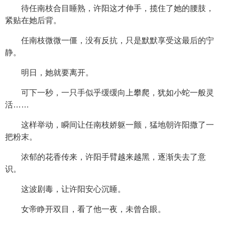
待任南枝合目睡熟，许阳这才伸手，揽住了她的腰肢，
紧贴在她后背。
任南枝微微一僵，没有反抗，只是默默享受这最后的宁
静。
明日，她就要离开。
可下一秒，一只手似乎缓缓向上攀爬，犹如小蛇一般灵
活……
这样举动，瞬间让任南枝娇躯一颤，猛地朝许阳撒了一
把粉末。
浓郁的花香传来，许阳手臂越来越黑，逐渐失去了意
识。
这波剧毒，让许阳安心沉睡。
女帝睁开双目，看了他一夜，未曾合眼。