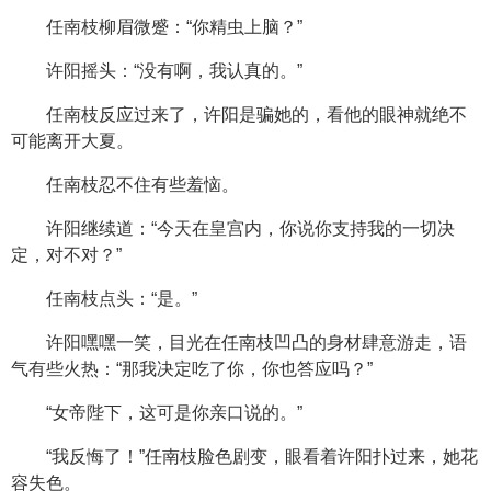
任南枝柳眉微蹙：“你精虫上脑？”
许阳摇头：“没有啊，我认真的。”
任南枝反应过来了，许阳是骗她的，看他的眼神就绝不
可能离开大夏。
任南枝忍不住有些羞恼。
许阳继续道：“今天在皇宫内，你说你支持我的一切决
定，对不对？”
任南枝点头：“是。”
许阳嘿嘿一笑，目光在任南枝凹凸的身材肆意游走，语
气有些火热：“那我决定吃了你，你也答应吗？”
“女帝陛下，这可是你亲口说的。”
“我反悔了！”任南枝脸色剧变，眼看着许阳扑过来，她花
容失色。