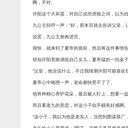
啊，不对。
许阳这个大坏蛋，对自己说些虎狼之词，以为
九公主轻哼一声：“好，那本宫就去告诉父皇，
说罢，九公主匆匆进宫。
很快，就来到了夏帝的面前，然后将这件事情
得知许阳竟敢调侃自己女儿，夏帝猛的一拍桌子
“父皇，他没说什么，不过我猜测许阳可能喜欢
夏帝心中咯噔一声，老命都快受不了了。
他有种精心养护花朵，最后被人盯上，想要一
而且看老九的意思，对这小子似乎颇有好感啊
“这小子，我以为他是老实人，没想到图谋甚广