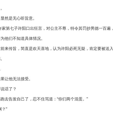
人。
，显然是无心听旨意。
许家第七子许阳口出狂言，对公主不尊，特令其罚抄男德一百遍，
因为他们不知道具体情况。
监前来传旨，简直是欢天喜地，认为许阳必死无疑，肯定要被送
德。
。
结果让他无法接受。
好说话了？
跑去告发自己了，忍不住骂道：“你们两个混蛋。”
？”