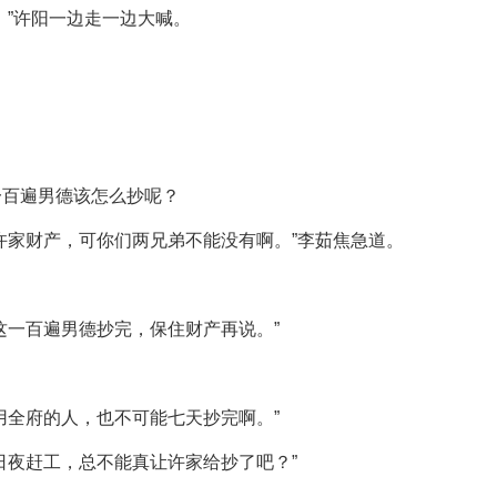
！”许阳一边走一边大喊。
一百遍男德该怎么抄呢？
许家财产，可你们两兄弟不能没有啊。”李茹焦急道。
这一百遍男德抄完，保住财产再说。”
用全府的人，也不可能七天抄完啊。”
日夜赶工，总不能真让许家给抄了吧？”