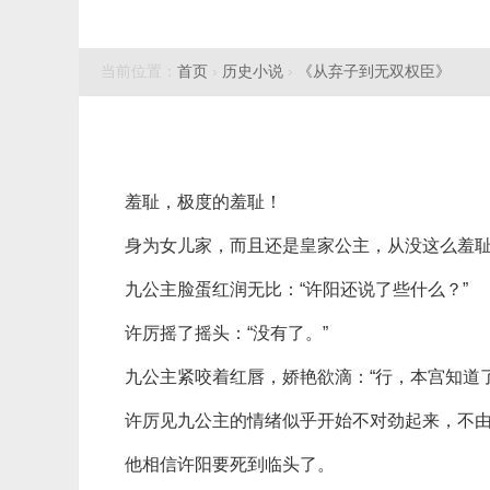
当前位置：
首页
›
历史小说
›
《从弃子到无双权臣》
羞耻，极度的羞耻！
身为女儿家，而且还是皇家公主，从没这么羞
九公主脸蛋红润无比：“许阳还说了些什么？”
许厉摇了摇头：“没有了。”
九公主紧咬着红唇，娇艳欲滴：“行，本宫知道
许厉见九公主的情绪似乎开始不对劲起来，不
他相信许阳要死到临头了。