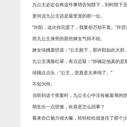
九公主必定会将这件事情告知陛下，到时陛下
更何况九公主还是最受宠的那一位。
“许阳，这次你完蛋了，我要你万劫不复。”许
而九公主身旁的那些婢女气得不轻。
婢女绿娥羞愤道：“公主殿下，那许阳如此大胆
九公主满脸红晕，有点迟疑：“你确定他真的是
绿娥点点头：“公主，您真是太单纯了。”
不知为何。
当听到这个答案时，九公主心中没有被羞辱的
萌生出一点骄傲，欢喜是怎么回事？
看来自己魅力很大嘛，轻轻松松就迷住了那个