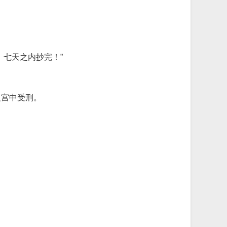
七天之内抄完！”
入宫中受刑。