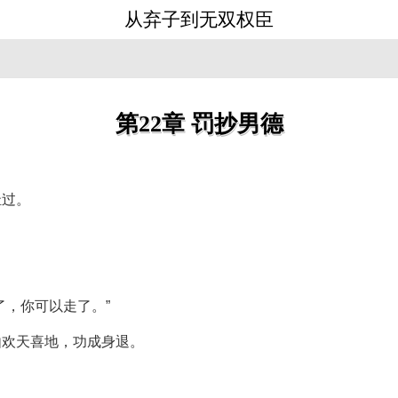
从弃子到无双权臣
第22章 罚抄男德
耻过。
了，你可以走了。”
由欢天喜地，功成身退。