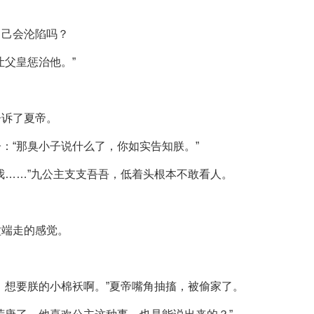
自己会沦陷吗？
让父皇惩治他。”
告诉了夏帝。
：“那臭小子说什么了，你如实告知朕。”
我……”九公主支支吾吾，低着头根本不敢看人。
盆端走的感觉。
。
，想要朕的小棉袄啊。”夏帝嘴角抽搐，被偷家了。