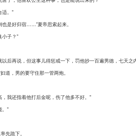
荒唐了，他喜欢公主这种事，也是能说出来的？”
适。”
倒也是好归宿……”夏帝思索起来。
小子？”
就以后再说，但这事儿得惩戒一下，罚他抄一百遍男德，七天之
守妇道，男的要守住那一管两炮。
高，我还指着他打后金呢，伤了他多不好。”
。”
队率先跪下。