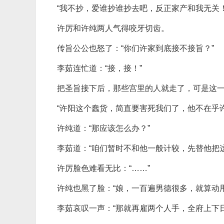
“我不抄，爱谁抄谁抄去吧，反正家产和我无关
许厉和许纯两人气得咬牙切齿。
传旨公公也怒了：“你们许家到底接不接旨？”
李茹连忙道：“接，接！”
把圣旨接下后，那些宫里的人就走了，可是这
“许阳这个蠢货，简直要害死我们了，他不在乎
许纯道：“那应该怎么办？”
李茹道：“咱们暂时不和他一般计较，先替他把
许厉脸色难看无比：“……”
许纯也黑了脸：“娘，一百遍男德很多，就算动
李茹哀叹一声：“那就再雇两个人手，全府上下