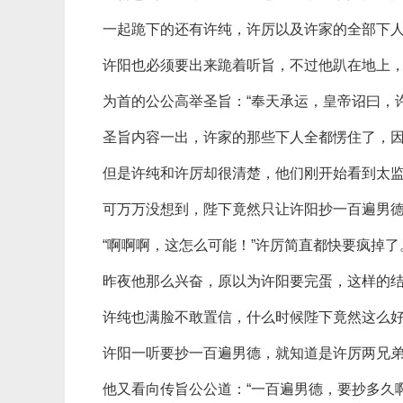
一起跪下的还有许纯，许厉以及许家的全部下
许阳也必须要出来跪着听旨，不过他趴在地上
为首的公公高举圣旨：“奉天承运，皇帝诏曰，
圣旨内容一出，许家的那些下人全都愣住了，
但是许纯和许厉却很清楚，他们刚开始看到太
可万万没想到，陛下竟然只让许阳抄一百遍男
“啊啊啊，这怎么可能！”许厉简直都快要疯掉了
昨夜他那么兴奋，原以为许阳要完蛋，这样的
许纯也满脸不敢置信，什么时候陛下竟然这么
许阳一听要抄一百遍男德，就知道是许厉两兄弟
他又看向传旨公公道：“一百遍男德，要抄多久啊