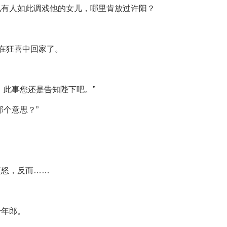
见有人如此调戏他的女儿，哪里肯放过许阳？
厉在狂喜中回家了。
，此事您还是告知陛下吧。”
那个意思？”
愤怒，反而……
少年郎。