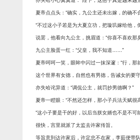
亦矢哈小心翼翼道：“陛下，这憨子真是越来越
夏帝点点头：“确实，九公主还未出嫁，的确不合
“不过这小子若是为大夏立功，把璇玑嫁给他，
说罢，他看向九公主，挑眉道：“你喜不喜欢那臭
九公主脸蛋一红：“父皇，我不知道……”
夏帝呵呵一笑，眼眸中闪过一抹深邃：“行，那
这个世界有女德，自然也有男德，告诫女的要
亦失哈诧异道：“调侃公主，就罚抄男德啊？”
夏帝一瞪眼：“不然还怎样，那小子兵法天赋很
“这小子要是干的好，以后当朕女婿也不是不可能
很快，宫里就派了太监去许家传旨。
等旨意到达许家后，许定忠不在家，李茹便带