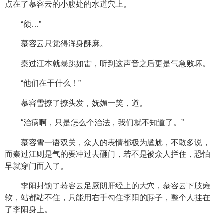
点在了慕容云的小腹处的水道穴上。
“额…”
慕容云只觉得浑身酥麻。
秦过江本就暴跳如雷，听到这声音之后更是气急败坏。
“他们在干什么！”
慕容雪撩了撩头发，妩媚一笑，道。
“治病啊，只是怎么个治法，我们就不知道了。”
慕容雪一语双关，众人的表情都极为尴尬，不敢多说，
而秦过江则是气的要冲过去砸门，若不是被众人拦住，恐怕
早就穿门而入了。
李阳封锁了慕容云足厥阴肝经上的大穴，慕容云下肢瘫
软，站都站不住，只能用右手勾住李阳的脖子，整个人挂在
了李阳身上。