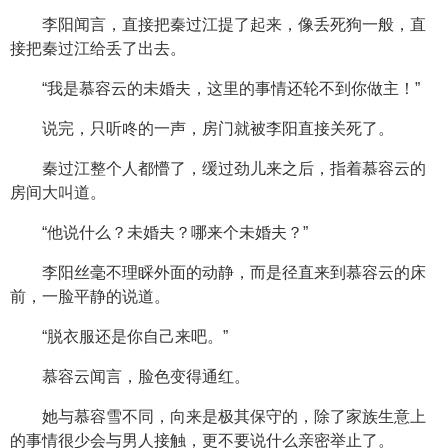
李阳闻言，直接把秦过江提了起来，像丢死狗一般，直
接把秦过江给丢了出去。
“我是慕容云的未婚夫，这里的事情还轮不到你做主！”
说完，只听咚的一声，房门就被李阳直接关死了。
秦过江整个人都懵了，缓过劲儿来之后，指着慕容云的
房间大叫道。
“他说什么？未婚夫？哪来个未婚夫？”
李阳丝毫不理睬外面的动静，而是径直来到慕容云的床
前，一脸平静的说道。
“脱衣服还是你自己来吧。”
慕容云闻言，脸色变得通红。
她与慕容雪不同，向来是极其保守的，除了家族生意上
的事情很少会与男人接触，更不要说什么亲密举止了。