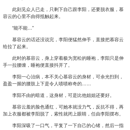
此刻见众人已走，只剩下自己跟李阳，还要脱衣服，慕
容云的心里不由得抵触起来。
“能不能…”
慕容云的话还没说完，李阳便猛然伸手，直接把慕容云
给拉了起来。
此时的慕容云，身上穿着极为宽松的睡袍，李阳只是伸
手一拉腰缠，睡袍便直接抖开了。
李阳一心治病，本不关心慕容云的身材，可余光扫到，
盈盈一握的腰肢上下是令人啧啧称奇的……
李阳不由的暗道，这身材，可是比他姐姐还要好。
慕容云羞的脸色通红，可她本就没力气，反抗不得，再
加上衣服都被李阳脱了，索性就闭上眼睛，任由李阳摆布。
李阳深吸了一口气，平复了一下自己的心绪，然后一指