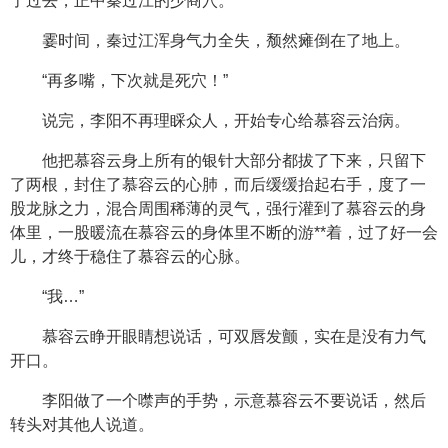
了过去，正中秦过江的少商穴。
霎时间，秦过江浑身气力全失，颓然瘫倒在了地上。
“再多嘴，下次就是死穴！”
说完，李阳不再理睬众人，开始专心给慕容云治病。
他把慕容云身上所有的银针大部分都拔了下来，只留下
了两根，封住了慕容云的心肺，而后缓缓抬起右手，度了一
股龙脉之力，混合周围稀薄的灵气，强行灌到了慕容云的身
体里，一股暖流在慕容云的身体里不断的游**着，过了好一会
儿，才终于稳住了慕容云的心脉。
“我…”
慕容云睁开眼睛想说话，可双唇发颤，实在是没有力气
开口。
李阳做了一个噤声的手势，示意慕容云不要说话，然后
转头对其他人说道。