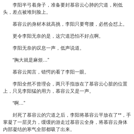
李阳半弓着身子，准备要封慕容云心肺的穴道，刚低
头，差点被堆到脸上。
慕容云的身材本就高挑，李阳只要弯腰，必然会怼上。
更令李阳无奈的是，这穴道恐怕不好点啊。
李阳无奈的叹息一声，低声说道。
“胸大就是麻烦…”
慕容云闻言，错愕的看了李阳一眼。
李阳全然不曾理会，两只手指放在了慕容云心脏的位置
上，只见李阳猛的用力，慕容云又是一声。
“啊…”
封死了慕容云的穴道之后，李阳将慕容云平放在了**，手
掌凝了一层灵力，缓缓的游走过慕容云全身，将慕容云身体
内部凝结的寒气全部都吸了出来。