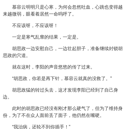
慕容云明明只是心寒，为何会忽然吐血，心跳也变得越
来越微弱，眼看着居然一命呜呼了。
不应该呀，不应该呀！
一定是寒气乱窜的结果，一定是。
胡思政一边安慰自己，一边壮起胆子，准备继续封锁胡
思政的穴道。
就在这时，李阳的声音悠悠的传了过来。
“胡思政，你若是再下针，慕容云就真的没救了。”
胡思政猛的转过头去，这才发现李阳已经到了自己身
边。
此时的胡思政已经没有刚才那么硬气了，但为了维持身
份，为了不在众人面前丢了面子，他仍然在嘴硬。
“我治病，还轮不到你插手！”